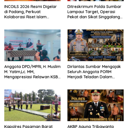
INCOILS 2026 Resmi Digelar
Ditreskrimum Polda Sumbar
di Padang, Perkuat
Lampaui Target, Operasi
Kolaborasi Riset Islam
Pekat dan Sikat Singgalang
Bertaraf Internasional
2026 Catat Hasil Maksimal
Anggota DPD/MPRI, H. Muslim
Dirlantas Sumbar Mengajak
M. Yatim,Lc. MM,
Seluruh Anggota PORM
Mengapresiasi Relawan KSB
Menjadi Teladan Dalam
Kota Padang salah satu
Mematuhi Aturan Lalu
garda terdepan dalam
Lintas,Menggunakan
Bencana
Perlengkapan Keselamatan
Berkendara
Kapolres Pasaman Barat
AKBP Agung Tribawanto