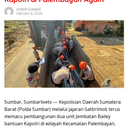
sumbar
tv
ADMIN SUMBAR
Februari 4, 2026
live
Sumbar, Sumbarlivetv — Kepolisian Daerah Sumatera
Barat (Polda Sumbar) melalui jajaran Satbrimob terus
memacu pembangunan dua unit Jembatan Bailey
bantuan Kapolri di wilayah Kecamatan Palembayan,