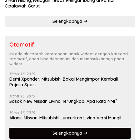
2 Hari Hilang, Nelayan Tewas Mengambang di Pantai
Cipalawah Garut
Selengkapnya
Otomotif
Ini adalah contoh keterangan untuk widget dengan kategori
otomotif, anda bisa dengan mudah memasukkannya pada
widget.
Maret 16, 2019
Demi Xpander, Mitsubishi Bakal Mengimpor Kembali
Pajero Sport
Maret 16, 2019
Sosok New Nissan Livina Terungkap, Apa Kata NMI?
Maret 16, 2019
Aliansi Nissan-Mitsubishi Luncurkan Livina Versi Mungil
Selengkapnya