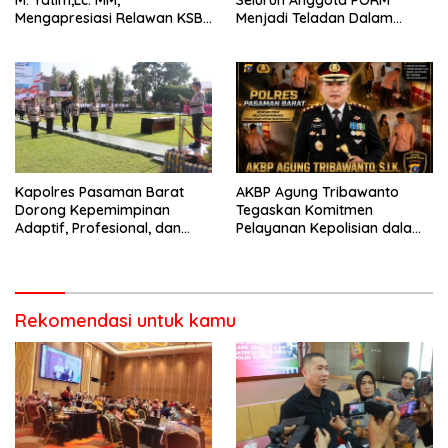
Mengapresiasi Relawan KSB
Menjadi Teladan Dalam
Kota Padang salah satu
Mematuhi Aturan Lalu
garda terdepan dalam
Lintas,Menggunakan
Bencana
Perlengkapan Keselamatan
Berkendara
Kapolres Pasaman Barat
AKBP Agung Tribawanto
Dorong Kepemimpinan
Tegaskan Komitmen
Adaptif, Profesional, dan
Pelayanan Kepolisian dalam
Berorientasi Pelayanan
Penanganan Dugaan
Pencurian di Kecamatan
Pasaman
Rekomendasi untuk kamu