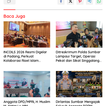
Baca Juga
INCOILS 2026 Resmi Digelar
Ditreskrimum Polda Sumbar
di Padang, Perkuat
Lampaui Target, Operasi
Kolaborasi Riset Islam
Pekat dan Sikat Singgalang
Bertaraf Internasional
2026 Catat Hasil Maksimal
Anggota DPD/MPRI, H. Muslim
Dirlantas Sumbar Mengajak
M. Yatim,Lc. MM,
Seluruh Anggota PORM