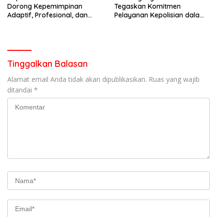
Dorong Kepemimpinan
Tegaskan Komitmen
Adaptif, Profesional, dan
Pelayanan Kepolisian dalam
Berorientasi Pelayanan
Penanganan Dugaan
Pencurian di Kecamatan
Pasaman
Tinggalkan Balasan
Alamat email Anda tidak akan dipublikasikan.
Ruas yang wajib
ditandai
*