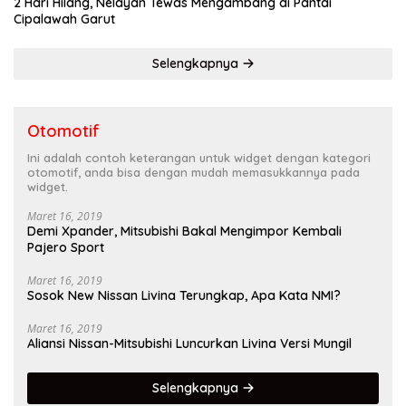
2 Hari Hilang, Nelayan Tewas Mengambang di Pantai
Cipalawah Garut
Selengkapnya
Otomotif
Ini adalah contoh keterangan untuk widget dengan kategori
otomotif, anda bisa dengan mudah memasukkannya pada
widget.
Maret 16, 2019
Demi Xpander, Mitsubishi Bakal Mengimpor Kembali
Pajero Sport
Maret 16, 2019
Sosok New Nissan Livina Terungkap, Apa Kata NMI?
Maret 16, 2019
Aliansi Nissan-Mitsubishi Luncurkan Livina Versi Mungil
Selengkapnya