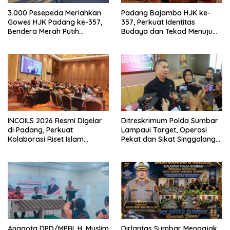
3.000 Pesepeda Meriahkan
Padang Bajamba HJK ke-
Gowes HJK Padang ke-357,
357, Perkuat Identitas
Bendera Merah Putih
Budaya dan Tekad Menuju
Dibagikan Sambut HUT ke-81
Kota Gastronomi Dunia
RI
INCOILS 2026 Resmi Digelar
Ditreskrimum Polda Sumbar
di Padang, Perkuat
Lampaui Target, Operasi
Kolaborasi Riset Islam
Pekat dan Sikat Singgalang
Bertaraf Internasional
2026 Catat Hasil Maksimal
Anggota DPD/MPRI, H. Muslim
Dirlantas Sumbar Mengajak