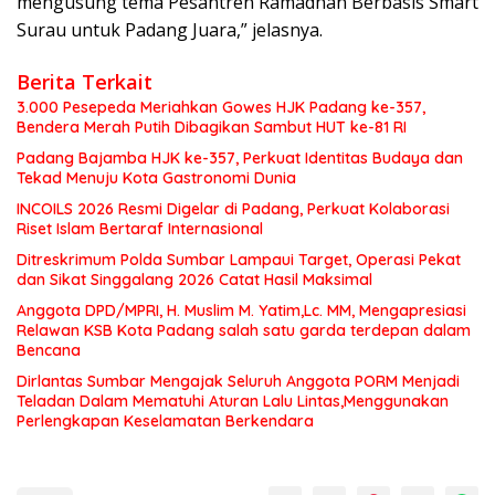
mengusung tema Pesantren Ramadhan Berbasis Smart
Surau untuk Padang Juara,” jelasnya.
Berita Terkait
3.000 Pesepeda Meriahkan Gowes HJK Padang ke-357,
Bendera Merah Putih Dibagikan Sambut HUT ke-81 RI
Padang Bajamba HJK ke-357, Perkuat Identitas Budaya dan
Tekad Menuju Kota Gastronomi Dunia
INCOILS 2026 Resmi Digelar di Padang, Perkuat Kolaborasi
Riset Islam Bertaraf Internasional
Ditreskrimum Polda Sumbar Lampaui Target, Operasi Pekat
dan Sikat Singgalang 2026 Catat Hasil Maksimal
Anggota DPD/MPRI, H. Muslim M. Yatim,Lc. MM, Mengapresiasi
Relawan KSB Kota Padang salah satu garda terdepan dalam
Bencana
Dirlantas Sumbar Mengajak Seluruh Anggota PORM Menjadi
Teladan Dalam Mematuhi Aturan Lalu Lintas,Menggunakan
Perlengkapan Keselamatan Berkendara