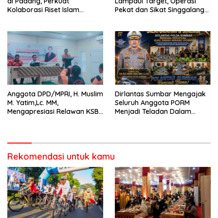
di Padang, Perkuat
Lampaui Target, Operasi
Kolaborasi Riset Islam
Pekat dan Sikat Singgalang
Bertaraf Internasional
2026 Catat Hasil Maksimal
Anggota DPD/MPRI, H. Muslim
Dirlantas Sumbar Mengajak
M. Yatim,Lc. MM,
Seluruh Anggota PORM
Mengapresiasi Relawan KSB
Menjadi Teladan Dalam
Kota Padang salah satu
Mematuhi Aturan Lalu
garda terdepan dalam
Lintas,Menggunakan
Bencana
Perlengkapan Keselamatan
Berkendara
Rekomendasi untuk kamu