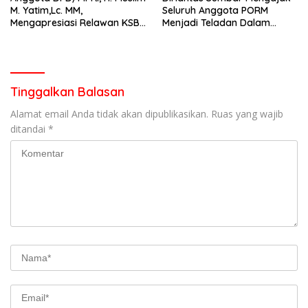
M. Yatim,Lc. MM,
Seluruh Anggota PORM
Mengapresiasi Relawan KSB
Menjadi Teladan Dalam
Kota Padang salah satu
Mematuhi Aturan Lalu
garda terdepan dalam
Lintas,Menggunakan
Bencana
Perlengkapan Keselamatan
Berkendara
Tinggalkan Balasan
Alamat email Anda tidak akan dipublikasikan.
Ruas yang wajib
ditandai
*