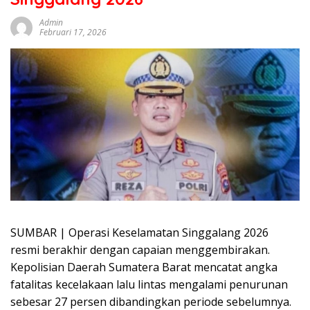
sumbar
tv
Admin
Februari 17, 2026
live
SUMBAR | Operasi Keselamatan Singgalang 2026
resmi berakhir dengan capaian menggembirakan.
Kepolisian Daerah Sumatera Barat mencatat angka
fatalitas kecelakaan lalu lintas mengalami penurunan
sebesar 27 persen dibandingkan periode sebelumnya.