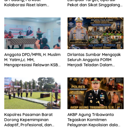
Kolaborasi Riset Islam
Pekat dan Sikat Singgalang
Bertaraf Internasional
2026 Catat Hasil Maksimal
Anggota DPD/MPRI, H. Muslim
Dirlantas Sumbar Mengajak
M. Yatim,Lc. MM,
Seluruh Anggota PORM
Mengapresiasi Relawan KSB
Menjadi Teladan Dalam
Kota Padang salah satu
Mematuhi Aturan Lalu
garda terdepan dalam
Lintas,Menggunakan
Bencana
Perlengkapan Keselamatan
Berkendara
Kapolres Pasaman Barat
AKBP Agung Tribawanto
Dorong Kepemimpinan
Tegaskan Komitmen
Adaptif, Profesional, dan
Pelayanan Kepolisian dalam