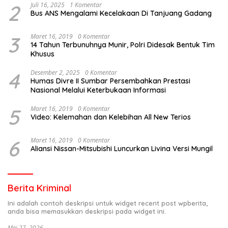
2
Juli 16, 2025
1 Komentar
Bus ANS Mengalami Kecelakaan Di Tanjuang Gadang
3
Maret 16, 2019
0 Komentar
14 Tahun Terbunuhnya Munir, Polri Didesak Bentuk Tim
Khusus
4
Desember 2, 2025
0 Komentar
Humas Divre II Sumbar Persembahkan Prestasi
Nasional Melalui Keterbukaan Informasi
5
Maret 16, 2019
0 Komentar
Video: Kelemahan dan Kelebihan All New Terios
6
Maret 16, 2019
0 Komentar
Aliansi Nissan-Mitsubishi Luncurkan Livina Versi Mungil
Berita Kriminal
Ini adalah contoh deskripsi untuk widget recent post wpberita,
anda bisa memasukkan deskripsi pada widget ini.
Mei 27, 2026