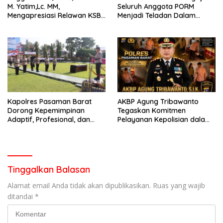
M. Yatim,Lc. MM,
Seluruh Anggota PORM
Mengapresiasi Relawan KSB
Menjadi Teladan Dalam
Kota Padang salah satu
Mematuhi Aturan Lalu
garda terdepan dalam
Lintas,Menggunakan
Bencana
Perlengkapan Keselamatan
Berkendara
Kapolres Pasaman Barat
AKBP Agung Tribawanto
Dorong Kepemimpinan
Tegaskan Komitmen
Adaptif, Profesional, dan
Pelayanan Kepolisian dalam
Berorientasi Pelayanan
Penanganan Dugaan
Pencurian di Kecamatan
Pasaman
Tinggalkan Balasan
Alamat email Anda tidak akan dipublikasikan.
Ruas yang wajib
ditandai
*