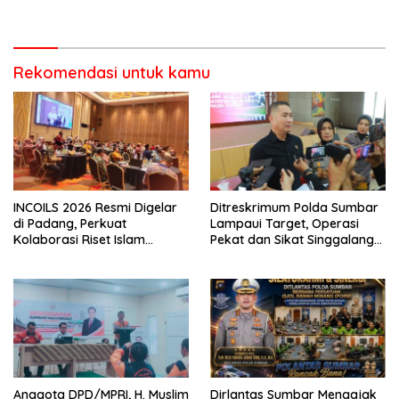
Berorientasi Pelayanan
Penanganan Dugaan
Pencurian di Kecamatan
Pasaman
Rekomendasi untuk kamu
INCOILS 2026 Resmi Digelar
Ditreskrimum Polda Sumbar
di Padang, Perkuat
Lampaui Target, Operasi
Kolaborasi Riset Islam
Pekat dan Sikat Singgalang
Bertaraf Internasional
2026 Catat Hasil Maksimal
Anggota DPD/MPRI, H. Muslim
Dirlantas Sumbar Mengajak