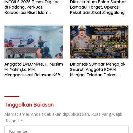
INCOILS 2026 Resmi Digelar
Ditreskrimum Polda Sumbar
di Padang, Perkuat
Lampaui Target, Operasi
Kolaborasi Riset Islam
Pekat dan Sikat Singgalang
Bertaraf Internasional
2026 Catat Hasil Maksimal
Anggota DPD/MPRI, H. Muslim
Dirlantas Sumbar Mengajak
M. Yatim,Lc. MM,
Seluruh Anggota PORM
Mengapresiasi Relawan KSB
Menjadi Teladan Dalam
Kota Padang salah satu
Mematuhi Aturan Lalu
garda terdepan dalam
Lintas,Menggunakan
Bencana
Perlengkapan Keselamatan
Berkendara
Tinggalkan Balasan
Alamat email Anda tidak akan dipublikasikan.
Ruas yang wajib
ditandai
*