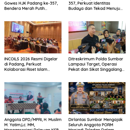
Gowes HJK Padang ke-357,
357, Perkuat Identitas
Bendera Merah Putih
Budaya dan Tekad Menuju
Dibagikan Sambut HUT ke-81
Kota Gastronomi Dunia
RI
INCOILS 2026 Resmi Digelar
Ditreskrimum Polda Sumbar
di Padang, Perkuat
Lampaui Target, Operasi
Kolaborasi Riset Islam
Pekat dan Sikat Singgalang
Bertaraf Internasional
2026 Catat Hasil Maksimal
Anggota DPD/MPRI, H. Muslim
Dirlantas Sumbar Mengajak
M. Yatim,Lc. MM,
Seluruh Anggota PORM