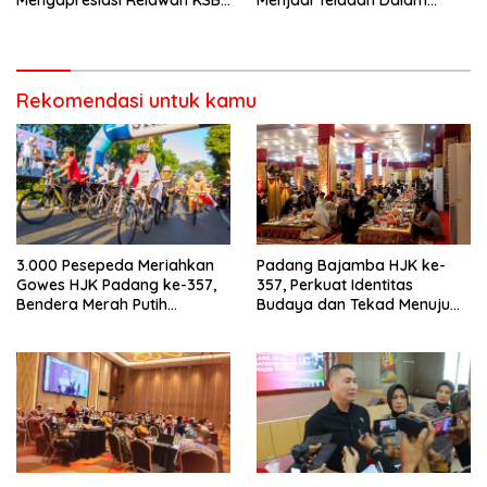
Mengapresiasi Relawan KSB
Menjadi Teladan Dalam
Kota Padang salah satu
Mematuhi Aturan Lalu
garda terdepan dalam
Lintas,Menggunakan
Bencana
Perlengkapan Keselamatan
Berkendara
Rekomendasi untuk kamu
3.000 Pesepeda Meriahkan
Padang Bajamba HJK ke-
Gowes HJK Padang ke-357,
357, Perkuat Identitas
Bendera Merah Putih
Budaya dan Tekad Menuju
Dibagikan Sambut HUT ke-81
Kota Gastronomi Dunia
RI