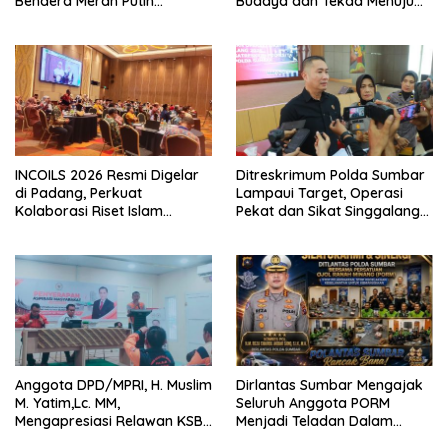
Bendera Merah Putih
Budaya dan Tekad Menuju
Dibagikan Sambut HUT ke-81
Kota Gastronomi Dunia
RI
INCOILS 2026 Resmi Digelar
Ditreskrimum Polda Sumbar
di Padang, Perkuat
Lampaui Target, Operasi
Kolaborasi Riset Islam
Pekat dan Sikat Singgalang
Bertaraf Internasional
2026 Catat Hasil Maksimal
Anggota DPD/MPRI, H. Muslim
Dirlantas Sumbar Mengajak
M. Yatim,Lc. MM,
Seluruh Anggota PORM
Mengapresiasi Relawan KSB
Menjadi Teladan Dalam
Kota Padang salah satu
Mematuhi Aturan Lalu