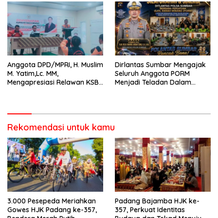
Anggota DPD/MPRI, H. Muslim
Dirlantas Sumbar Mengajak
M. Yatim,Lc. MM,
Seluruh Anggota PORM
Mengapresiasi Relawan KSB
Menjadi Teladan Dalam
Kota Padang salah satu
Mematuhi Aturan Lalu
garda terdepan dalam
Lintas,Menggunakan
Bencana
Perlengkapan Keselamatan
Berkendara
Rekomendasi untuk kamu
3.000 Pesepeda Meriahkan
Padang Bajamba HJK ke-
Gowes HJK Padang ke-357,
357, Perkuat Identitas