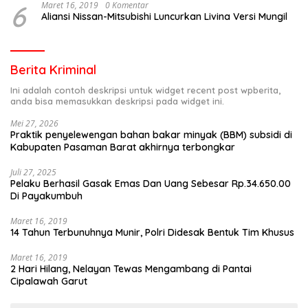
6
Maret 16, 2019
0 Komentar
Aliansi Nissan-Mitsubishi Luncurkan Livina Versi Mungil
Berita Kriminal
Ini adalah contoh deskripsi untuk widget recent post wpberita,
anda bisa memasukkan deskripsi pada widget ini.
Mei 27, 2026
Praktik penyelewengan bahan bakar minyak (BBM) subsidi di
Kabupaten Pasaman Barat akhirnya terbongkar
Juli 27, 2025
Pelaku Berhasil Gasak Emas Dan Uang Sebesar Rp.34.650.00
Di Payakumbuh
Maret 16, 2019
14 Tahun Terbunuhnya Munir, Polri Didesak Bentuk Tim Khusus
Maret 16, 2019
2 Hari Hilang, Nelayan Tewas Mengambang di Pantai
Cipalawah Garut