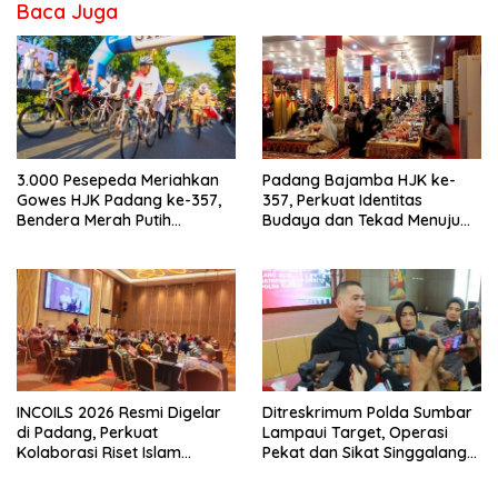
Baca Juga
3.000 Pesepeda Meriahkan
Padang Bajamba HJK ke-
Gowes HJK Padang ke-357,
357, Perkuat Identitas
Bendera Merah Putih
Budaya dan Tekad Menuju
Dibagikan Sambut HUT ke-81
Kota Gastronomi Dunia
RI
INCOILS 2026 Resmi Digelar
Ditreskrimum Polda Sumbar
di Padang, Perkuat
Lampaui Target, Operasi
Kolaborasi Riset Islam
Pekat dan Sikat Singgalang
Bertaraf Internasional
2026 Catat Hasil Maksimal