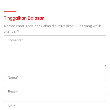
garda terdepan dalam
Lintas,Menggunakan
Bencana
Perlengkapan Keselamatan
Berkendara
Tinggalkan Balasan
Alamat email Anda tidak akan dipublikasikan.
Ruas yang wajib
ditandai
*