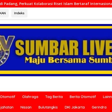
 Riset Islam Bertaraf Internasional
Ditreskrimum Polda
RKAN
Indeks
Otomotif
Olahraga
Tag Berita
Berita Otomotif
Lain
ejahatan
Nissan
Bulutangkis
DKI Jakarta
Gerindra