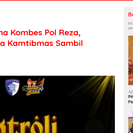
B
In
an
ma Kombes Pol Reza,
ga Kamtibmas Sambil
Ag
IN
Pe
In