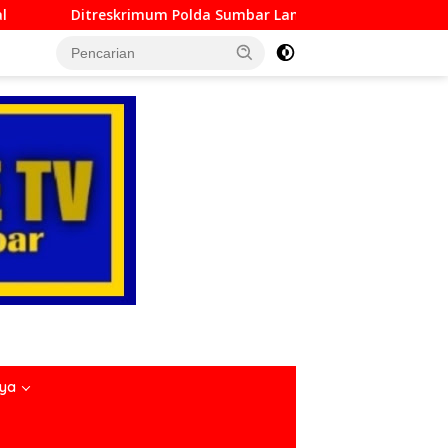
 Sumbar Lampaui Target, Operasi Pekat dan Sikat Singgalang 
nya