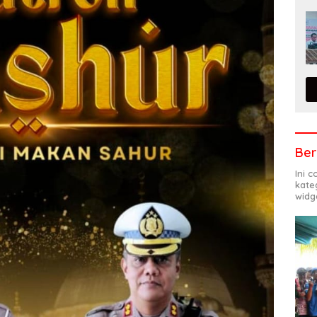
Ber
Ini 
kate
widg