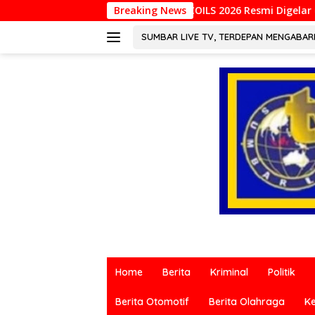
Langsung
INCOILS 2026 Resmi Digelar di Padang, Perkuat Kolaborasi
Breaking News
ke
konten
SUMBAR LIVE TV, TERDEPAN MENGABA
Berita
terkini
Home
Berita
Kriminal
Politik
dari
berbagai
Berita Otomotif
Berita Olahraga
K
sumber