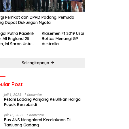
rgi Pemkot dan DPRD Padang, Pemuda
ng Dapat Dukungan Nyata
gal Putra Paceklik
Klasemen F1 2019 Usai
r All England 25
Bottas Menangi GP
n, Ini Saran Untuk
Australia
atan dkk
Selengkapnya
ular Post
Juli 1, 2025
1 Komentar
Petani Ladang Panjang Keluhkan Harga
Pupuk Bersubsidi
Juli 16, 2025
1 Komentar
Bus ANS Mengalami Kecelakaan Di
Tanjuang Gadang