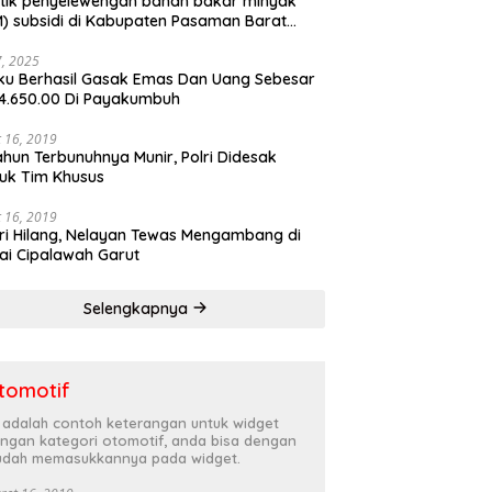
tik penyelewengan bahan bakar minyak
) subsidi di Kabupaten Pasaman Barat
rnya terbongkar
27, 2025
ku Berhasil Gasak Emas Dan Uang Sebesar
4.650.00 Di Payakumbuh
 16, 2019
ahun Terbunuhnya Munir, Polri Didesak
uk Tim Khusus
 16, 2019
ri Hilang, Nelayan Tewas Mengambang di
ai Cipalawah Garut
Selengkapnya
tomotif
i adalah contoh keterangan untuk widget
ngan kategori otomotif, anda bisa dengan
dah memasukkannya pada widget.