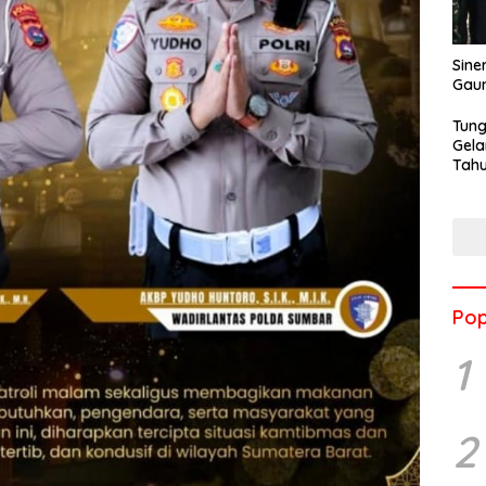
Sine
Gau
Tung
Gela
Tahu
Jon
Pop
1
2