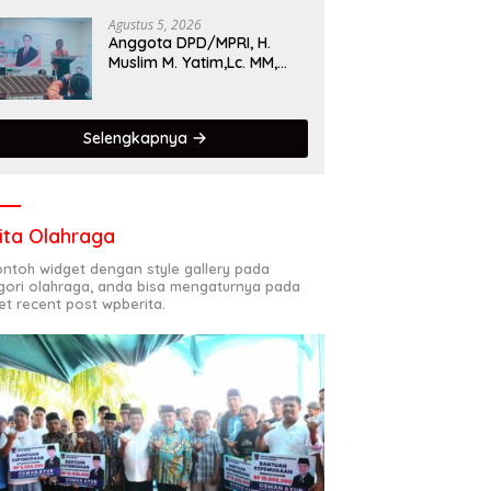
Singgalang 2026 Catat
Hasil Maksimal
Agustus 5, 2026
Anggota DPD/MPRI, H.
Muslim M. Yatim,Lc. MM,
Mengapresiasi Relawan
KSB Kota Padang salah
satu garda terdepan
Selengkapnya
dalam Bencana
ita Olahraga
contoh widget dengan style gallery pada
gori olahraga, anda bisa mengaturnya pada
et recent post wpberita.