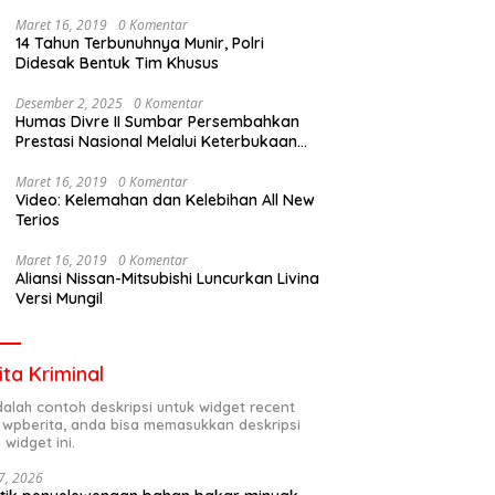
Maret 16, 2019
0 Komentar
14 Tahun Terbunuhnya Munir, Polri
Didesak Bentuk Tim Khusus
Desember 2, 2025
0 Komentar
Humas Divre II Sumbar Persembahkan
Prestasi Nasional Melalui Keterbukaan
Informasi
Maret 16, 2019
0 Komentar
Video: Kelemahan dan Kelebihan All New
Terios
Maret 16, 2019
0 Komentar
Aliansi Nissan-Mitsubishi Luncurkan Livina
Versi Mungil
ita Kriminal
adalah contoh deskripsi untuk widget recent
 wpberita, anda bisa memasukkan deskripsi
 widget ini.
7, 2026