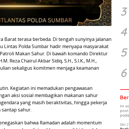
3
4
a Barat terasa berbeda. Di tengah sunyinya jalanan
alu Lintas Polda Sumbar hadir menyapa masyarakat
5
u Patroli Makan Sahur. Di bawah komando Direktur
. Reza Chairul Akbar Sidiq, S.H., S.I.K., M.H.,
edulian sekaligus komitmen menjaga keamanan
6
 rutin. Kegiatan ini memadukan pengawasan
dengan aksi sosial membagikan makanan sahur
Ber
endara yang masih beraktivitas, hingga pekerja
Ini 
santap sahur.
post
pada
q menegaskan bahwa Ramadan adalah momentum
Mei 2