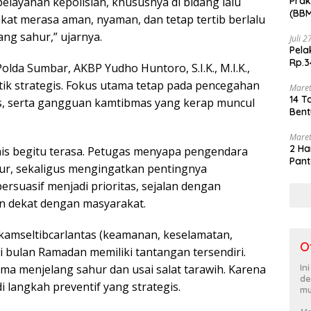
Prak
layanan kepolisian, khususnya di bidang lalu
(BBM
akat merasa aman, nyaman, dan tetap tertib berlalu
akhi
ang sahur,” ujarnya.
Juli 
Pela
Rp.3
olda Sumbar, AKBP Yudho Huntoro, S.I.K., M.I.K.,
itik strategis. Fokus utama tetap pada pencegahan
Maret
14 T
ntas, serta gangguan kamtibmas yang kerap muncul
Bent
Maret
2 Ha
nis begitu terasa. Petugas menyapa pengendara
Pant
r, sekaligus mengingatkan pentingnya
rsuasif menjadi prioritas, sejalan dengan
n dekat dengan masyarakat.
kamseltibcarlantas (keamanan, keselamatan,
O
 di bulan Ramadan memiliki tantangan tersendiri.
In
ama menjelang sahur dan usai salat tarawih. Karena
de
di langkah preventif yang strategis.
mu