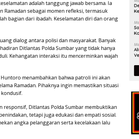
Ma
selamatan adalah tanggung jawab bersama. Ia
De
n Ramadan sebagai momen refleksi, termasuk
Ke
dalah bagian dari ibadah. Keselamatan diri dan orang
Ma
So
Ka
uang dialog antara polisi dan masyarakat. Banyak
Ma
hadiran Ditlantas Polda Sumbar yang tidak hanya
Al
Ve
duli. Kehangatan interaksi itu mencerminkan wajah
dho Huntoro menambahkan bahwa patroli ini akan
selama Ramadan. Pihaknya ingin memastikan situasi
 kondusif.
an responsif, Ditlantas Polda Sumbar membuktikan
penindakan, tetapi juga edukasi dan empati sosial.
ekan angka pelanggaran serta kecelakaan lalu