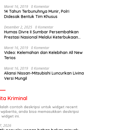
Maret 16, 2019
0 Komentar
14 Tahun Terbunuhnya Munir, Polri
Didesak Bentuk Tim Khusus
Desember 2, 2025
0 Komentar
Humas Divre II Sumbar Persembahkan
Prestasi Nasional Melalui Keterbukaan
Informasi
Maret 16, 2019
0 Komentar
Video: Kelemahan dan Kelebihan All New
Terios
Maret 16, 2019
0 Komentar
Aliansi Nissan-Mitsubishi Luncurkan Livina
Versi Mungil
ita Kriminal
adalah contoh deskripsi untuk widget recent
 wpberita, anda bisa memasukkan deskripsi
 widget ini.
7, 2026