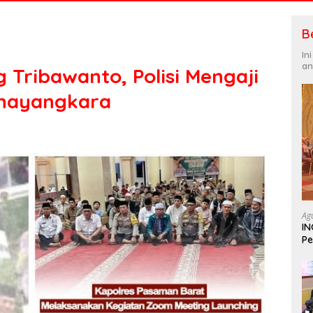
B
In
an
Tribawanto, Polisi Mengaji
Bhayangkara
Ag
IN
Pe
In