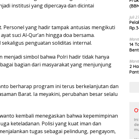
Prak
i institusi yang dipercaya dan dicintai
(BBM
akhi
Juli 
Pela
. Personel yang hadir tampak antusias mengikuti
Rp.3
 ayat suci Al-Qur’an hingga doa bersama.
Maret
 sekaligus penguatan soliditas internal.
14 T
Bent
menjadi simbol bahwa Polri hadir tidak hanya
Maret
ebagai bagian dari masyarakat yang menjunjung
2 Ha
Pant
nto berharap program ini terus berkelanjutan dan
asaman Barat. Ia meyakini, perubahan besar selalu
O
bawanto kembali menegaskan bahwa kepemimpinan
In
uga keteladanan. Polisi yang kuat iman dan
de
mu
menjalankan tugas sebagai pelindung, pengayom,