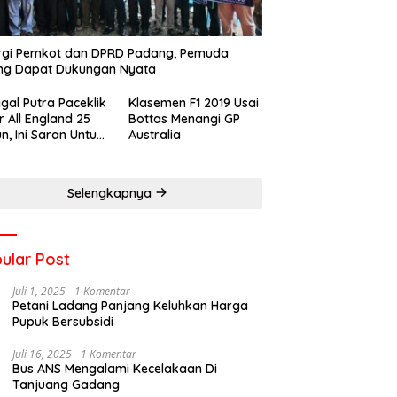
rgi Pemkot dan DPRD Padang, Pemuda
ng Dapat Dukungan Nyata
gal Putra Paceklik
Klasemen F1 2019 Usai
r All England 25
Bottas Menangi GP
n, Ini Saran Untuk
Australia
atan dkk
Selengkapnya
ular Post
Juli 1, 2025
1 Komentar
Petani Ladang Panjang Keluhkan Harga
Pupuk Bersubsidi
Juli 16, 2025
1 Komentar
Bus ANS Mengalami Kecelakaan Di
Tanjuang Gadang