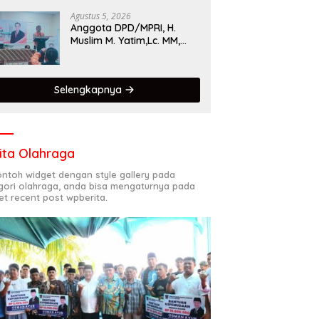
Singgalang 2026 Catat
Hasil Maksimal
Agustus 5, 2026
Anggota DPD/MPRI, H.
Muslim M. Yatim,Lc. MM,
Mengapresiasi Relawan
KSB Kota Padang salah
satu garda terdepan
Selengkapnya
dalam Bencana
ita Olahraga
contoh widget dengan style gallery pada
gori olahraga, anda bisa mengaturnya pada
et recent post wpberita.