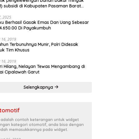
tik penyelewengan bahan bakar minyak
) subsidi di Kabupaten Pasaman Barat
rnya terbongkar
27, 2025
ku Berhasil Gasak Emas Dan Uang Sebesar
4.650.00 Di Payakumbuh
 16, 2019
ahun Terbunuhnya Munir, Polri Didesak
uk Tim Khusus
 16, 2019
ri Hilang, Nelayan Tewas Mengambang di
ai Cipalawah Garut
Selengkapnya
tomotif
i adalah contoh keterangan untuk widget
ngan kategori otomotif, anda bisa dengan
dah memasukkannya pada widget.