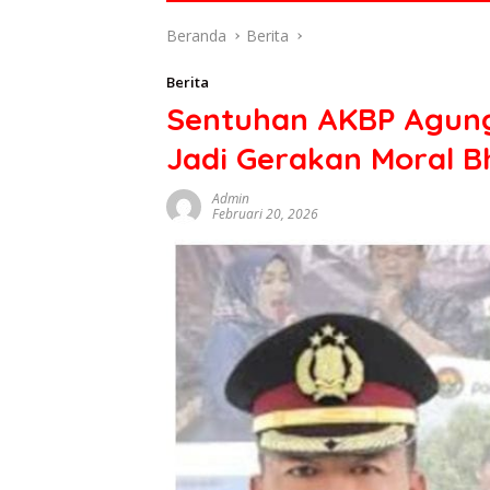
di
Beranda
Berita
indonesia
baik
Berita
dari
Sentuhan AKBP Agung 
politik,
ekonomi
Jadi Gerakan Moral 
mapun
budaya
Admin
serta
Februari 20, 2026
berita
terbaru
lainnya
di
sumbar
tv
live