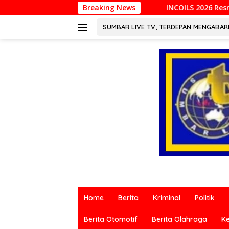
Langsung
INCOILS 2026 Resmi Digelar di Padang, Perkuat 
Breaking News
ke
konten
SUMBAR LIVE TV, TERDEPAN MENGABA
Berita
terkini
Home
Berita
Kriminal
Politik
dari
berbagai
Berita Otomotif
Berita Olahraga
K
sumber