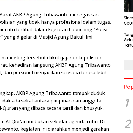
Barat AKBP Agung Tribawanto menegaskan
Sine
isian yang tidak hanya profesional dalam tugas,
Gau
men itu terlihat dalam kegiatan Launching “Polisi
Tung
yang digelar di Masjid Agung Baitul Ilmi
Gela
Tahu
Jon
m meeting tersebut diikuti jajaran kepolisian
arat, kehadiran langsung AKBP Agung Tribawanto
, dan personel menjadikan suasana terasa lebih
Pop
ngkap, AKBP Agung Tribawanto tampak duduk
1
Tidak ada sekat antara pimpinan dan anggota.
-Qur’an yang dibaca secara tartil dan khusyuk.
2
Al-Qur’an ini bukan sekadar agenda rutin. Di
wanto, kegiatan ini diarahkan menjadi gerakan