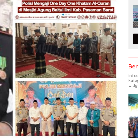
Ber
Ini 
kate
widg