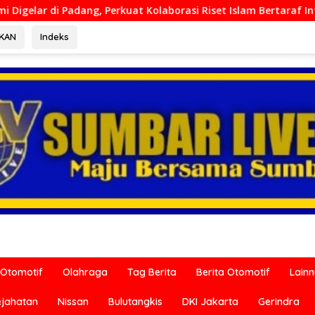
Kolaborasi Riset Islam Bertaraf Internasional
Ditreskri
RKAN
Indeks
Otomotif
Olahraga
Tag Berita
Berita Otomotif
Lain
ejahatan
Nissan
Bulutangkis
DKI Jakarta
Gerindra