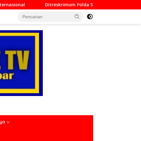
mum Polda Sumbar Lampaui Target, Operasi Pekat dan Sikat Si
nya