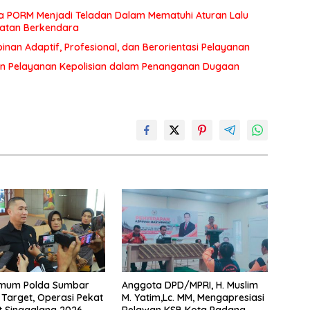
a PORM Menjadi Teladan Dalam Mematuhi Aturan Lalu
matan Berkendara
an Adaptif, Profesional, dan Berorientasi Pelayanan
n Pelayanan Kepolisian dalam Penanganan Dugaan
rimum Polda Sumbar
Anggota DPD/MPRI, H. Muslim
Target, Operasi Pekat
M. Yatim,Lc. MM, Mengapresiasi
t Singgalang 2026
Relawan KSB Kota Padang