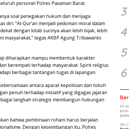
seluruh personel Polres Pasaman Barat.
3
hanya soal penegakan hukum dan menjaga
as diri. “Al-Qur’an menjadi pedoman moral dalam
4
dekat dengan kitab sucinya akan lebih bijak, lebih
ani masyarakat,” tegas AKBP Agung Tribawanto
5
gaji diharapkan mampu membentuk karakter
dan berempati terhadap masyarakat. Spirit religius
6
dapi berbagai tantangan tugas di lapangan.
i kebersamaan antara aparat kepolisian dan tokoh
n penuh terhadap inisiatif yang digagas jajaran
Ber
ai sebagai langkah strategis membangun hubungan
Ini 
post
pada
kan bahwa pembinaan rohani harus berjalan
Mei 2
ionalisme. Dengan keseimbangan itu, Polres