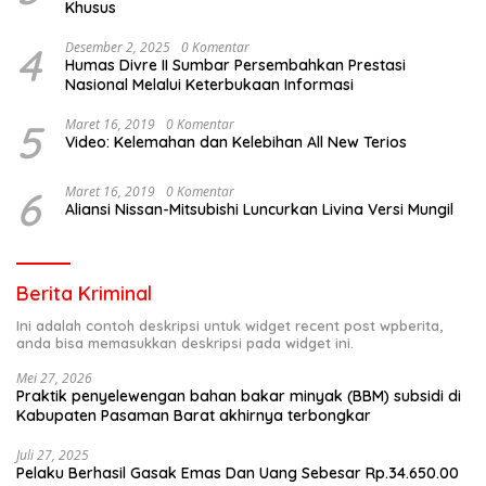
Khusus
4
Desember 2, 2025
0 Komentar
Humas Divre II Sumbar Persembahkan Prestasi
Nasional Melalui Keterbukaan Informasi
5
Maret 16, 2019
0 Komentar
Video: Kelemahan dan Kelebihan All New Terios
6
Maret 16, 2019
0 Komentar
Aliansi Nissan-Mitsubishi Luncurkan Livina Versi Mungil
Berita Kriminal
Ini adalah contoh deskripsi untuk widget recent post wpberita,
anda bisa memasukkan deskripsi pada widget ini.
Mei 27, 2026
Praktik penyelewengan bahan bakar minyak (BBM) subsidi di
Kabupaten Pasaman Barat akhirnya terbongkar
Juli 27, 2025
Pelaku Berhasil Gasak Emas Dan Uang Sebesar Rp.34.650.00