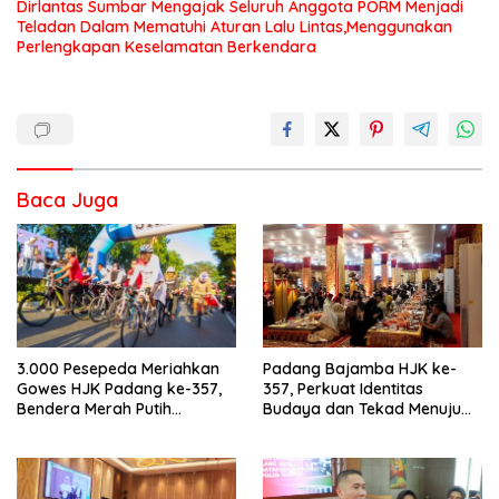
Dirlantas Sumbar Mengajak Seluruh Anggota PORM Menjadi
Teladan Dalam Mematuhi Aturan Lalu Lintas,Menggunakan
Perlengkapan Keselamatan Berkendara
Baca Juga
3.000 Pesepeda Meriahkan
Padang Bajamba HJK ke-
Gowes HJK Padang ke-357,
357, Perkuat Identitas
Bendera Merah Putih
Budaya dan Tekad Menuju
Dibagikan Sambut HUT ke-81
Kota Gastronomi Dunia
RI