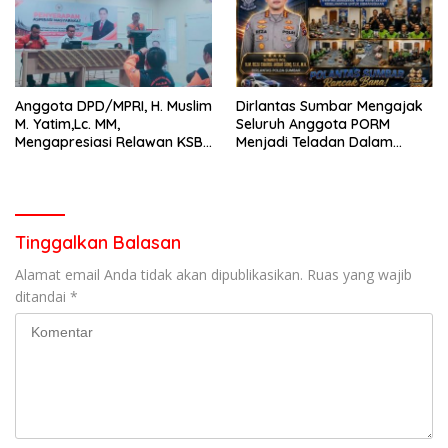
Anggota DPD/MPRI, H. Muslim
Dirlantas Sumbar Mengajak
M. Yatim,Lc. MM,
Seluruh Anggota PORM
Mengapresiasi Relawan KSB
Menjadi Teladan Dalam
Kota Padang salah satu
Mematuhi Aturan Lalu
garda terdepan dalam
Lintas,Menggunakan
Bencana
Perlengkapan Keselamatan
Berkendara
Tinggalkan Balasan
Alamat email Anda tidak akan dipublikasikan.
Ruas yang wajib
ditandai
*