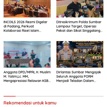
INCOILS 2026 Resmi Digelar
Ditreskrimum Polda Sumbar
di Padang, Perkuat
Lampaui Target, Operasi
Kolaborasi Riset Islam
Pekat dan Sikat Singgalang
Bertaraf Internasional
2026 Catat Hasil Maksimal
Anggota DPD/MPRI, H. Muslim
Dirlantas Sumbar Mengajak
M. Yatim,Lc. MM,
Seluruh Anggota PORM
Mengapresiasi Relawan KSB
Menjadi Teladan Dalam
Kota Padang salah satu
Mematuhi Aturan Lalu
garda terdepan dalam
Lintas,Menggunakan
Bencana
Perlengkapan Keselamatan
Berkendara
Rekomendasi untuk kamu