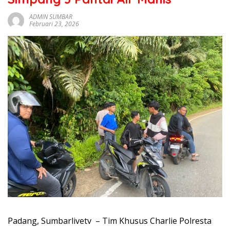
sumbar
tv
ADMIN SUMBAR
Februari 23, 2026
live
Padang, Sumbarlivetv – Tim Khusus Charlie Polresta