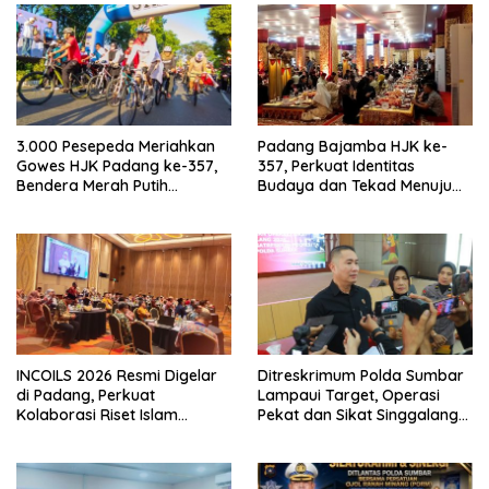
3.000 Pesepeda Meriahkan
Padang Bajamba HJK ke-
Gowes HJK Padang ke-357,
357, Perkuat Identitas
Bendera Merah Putih
Budaya dan Tekad Menuju
Dibagikan Sambut HUT ke-81
Kota Gastronomi Dunia
RI
INCOILS 2026 Resmi Digelar
Ditreskrimum Polda Sumbar
di Padang, Perkuat
Lampaui Target, Operasi
Kolaborasi Riset Islam
Pekat dan Sikat Singgalang
Bertaraf Internasional
2026 Catat Hasil Maksimal