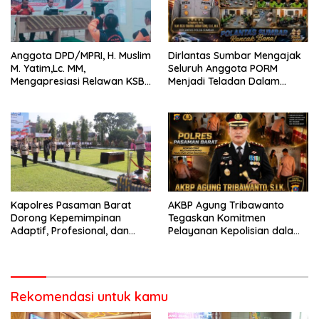
Anggota DPD/MPRI, H. Muslim
Dirlantas Sumbar Mengajak
M. Yatim,Lc. MM,
Seluruh Anggota PORM
Mengapresiasi Relawan KSB
Menjadi Teladan Dalam
Kota Padang salah satu
Mematuhi Aturan Lalu
garda terdepan dalam
Lintas,Menggunakan
Bencana
Perlengkapan Keselamatan
Berkendara
Kapolres Pasaman Barat
AKBP Agung Tribawanto
Dorong Kepemimpinan
Tegaskan Komitmen
Adaptif, Profesional, dan
Pelayanan Kepolisian dalam
Berorientasi Pelayanan
Penanganan Dugaan
Pencurian di Kecamatan
Pasaman
Rekomendasi untuk kamu