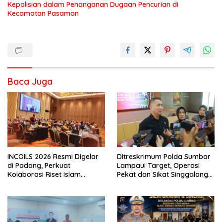
Kepolisian dalam Penanganan Dugaan Pencurian di
Kecamatan Pasaman
Baca Juga
INCOILS 2026 Resmi Digelar
Ditreskrimum Polda Sumbar
di Padang, Perkuat
Lampaui Target, Operasi
Kolaborasi Riset Islam
Pekat dan Sikat Singgalang
Bertaraf Internasional
2026 Catat Hasil Maksimal