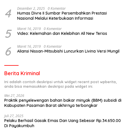
4
Desember 2, 2025
0 Komentar
Humas Divre II Sumbar Persembahkan Prestasi
Nasional Melalui Keterbukaan Informasi
5
Maret 16, 2019
0 Komentar
Video: Kelemahan dan Kelebihan All New Terios
6
Maret 16, 2019
0 Komentar
Aliansi Nissan-Mitsubishi Luncurkan Livina Versi Mungil
Berita Kriminal
Ini adalah contoh deskripsi untuk widget recent post wpberita,
anda bisa memasukkan deskripsi pada widget ini.
Mei 27, 2026
Praktik penyelewengan bahan bakar minyak (BBM) subsidi di
Kabupaten Pasaman Barat akhirnya terbongkar
Juli 27, 2025
Pelaku Berhasil Gasak Emas Dan Uang Sebesar Rp.34.650.00
Di Payakumbuh