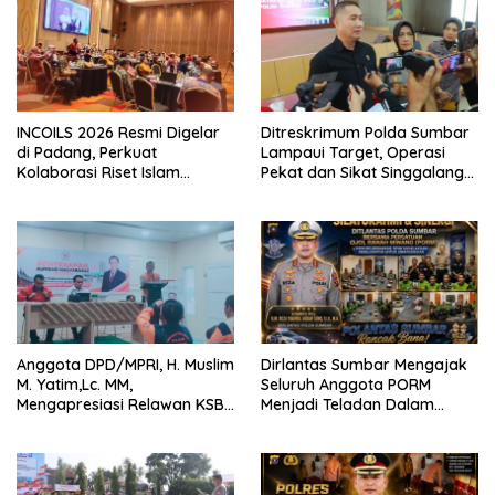
INCOILS 2026 Resmi Digelar
Ditreskrimum Polda Sumbar
di Padang, Perkuat
Lampaui Target, Operasi
Kolaborasi Riset Islam
Pekat dan Sikat Singgalang
Bertaraf Internasional
2026 Catat Hasil Maksimal
Anggota DPD/MPRI, H. Muslim
Dirlantas Sumbar Mengajak
M. Yatim,Lc. MM,
Seluruh Anggota PORM
Mengapresiasi Relawan KSB
Menjadi Teladan Dalam
Kota Padang salah satu
Mematuhi Aturan Lalu
garda terdepan dalam
Lintas,Menggunakan
Bencana
Perlengkapan Keselamatan
Berkendara