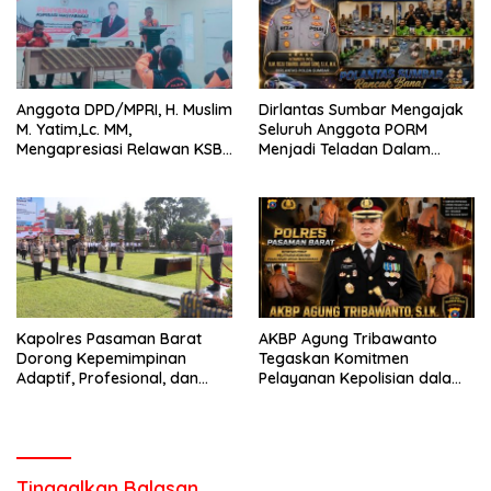
Anggota DPD/MPRI, H. Muslim
Dirlantas Sumbar Mengajak
M. Yatim,Lc. MM,
Seluruh Anggota PORM
Mengapresiasi Relawan KSB
Menjadi Teladan Dalam
Kota Padang salah satu
Mematuhi Aturan Lalu
garda terdepan dalam
Lintas,Menggunakan
Bencana
Perlengkapan Keselamatan
Berkendara
Kapolres Pasaman Barat
AKBP Agung Tribawanto
Dorong Kepemimpinan
Tegaskan Komitmen
Adaptif, Profesional, dan
Pelayanan Kepolisian dalam
Berorientasi Pelayanan
Penanganan Dugaan
Pencurian di Kecamatan
Pasaman
Tinggalkan Balasan