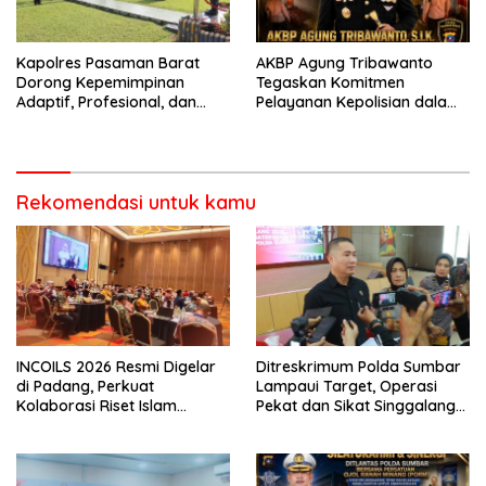
Kapolres Pasaman Barat
AKBP Agung Tribawanto
Dorong Kepemimpinan
Tegaskan Komitmen
Adaptif, Profesional, dan
Pelayanan Kepolisian dalam
Berorientasi Pelayanan
Penanganan Dugaan
Pencurian di Kecamatan
Pasaman
Rekomendasi untuk kamu
INCOILS 2026 Resmi Digelar
Ditreskrimum Polda Sumbar
di Padang, Perkuat
Lampaui Target, Operasi
Kolaborasi Riset Islam
Pekat dan Sikat Singgalang
Bertaraf Internasional
2026 Catat Hasil Maksimal