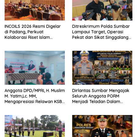
INCOILS 2026 Resmi Digelar
Ditreskrimum Polda Sumbar
di Padang, Perkuat
Lampaui Target, Operasi
Kolaborasi Riset Islam
Pekat dan Sikat Singgalang
Bertaraf Internasional
2026 Catat Hasil Maksimal
Anggota DPD/MPRI, H. Muslim
Dirlantas Sumbar Mengajak
M. Yatim,Lc. MM,
Seluruh Anggota PORM
Mengapresiasi Relawan KSB
Menjadi Teladan Dalam
Kota Padang salah satu
Mematuhi Aturan Lalu
garda terdepan dalam
Lintas,Menggunakan
Bencana
Perlengkapan Keselamatan
Berkendara