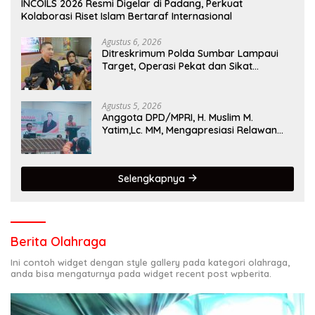
INCOILS 2026 Resmi Digelar di Padang, Perkuat
Kolaborasi Riset Islam Bertaraf Internasional
Agustus 6, 2026
Ditreskrimum Polda Sumbar Lampaui
Target, Operasi Pekat dan Sikat
Singgalang 2026 Catat Hasil Maksimal
Agustus 5, 2026
Anggota DPD/MPRI, H. Muslim M.
Yatim,Lc. MM, Mengapresiasi Relawan
KSB Kota Padang salah satu garda
terdepan dalam Bencana
Selengkapnya
Berita Olahraga
Ini contoh widget dengan style gallery pada kategori olahraga,
anda bisa mengaturnya pada widget recent post wpberita.