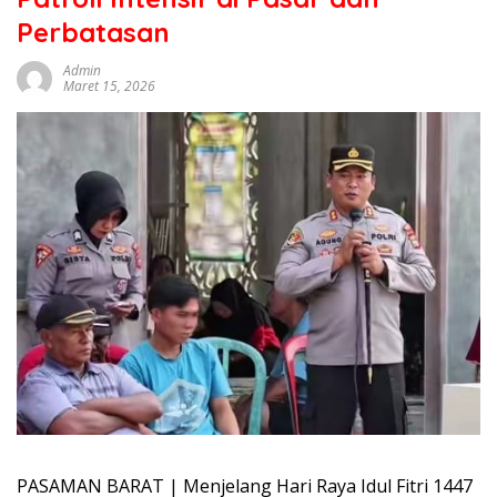
sumbar
Perbatasan
tv
live
Admin
Maret 15, 2026
PASAMAN BARAT | Menjelang Hari Raya Idul Fitri 1447