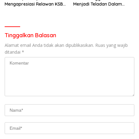
Mengapresiasi Relawan KSB
Menjadi Teladan Dalam
Kota Padang salah satu
Mematuhi Aturan Lalu
garda terdepan dalam
Lintas,Menggunakan
Bencana
Perlengkapan Keselamatan
Berkendara
Tinggalkan Balasan
Alamat email Anda tidak akan dipublikasikan.
Ruas yang wajib
ditandai
*