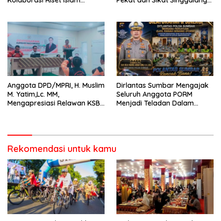
Bertaraf Internasional
2026 Catat Hasil Maksimal
Anggota DPD/MPRI, H. Muslim
Dirlantas Sumbar Mengajak
M. Yatim,Lc. MM,
Seluruh Anggota PORM
Mengapresiasi Relawan KSB
Menjadi Teladan Dalam
Kota Padang salah satu
Mematuhi Aturan Lalu
garda terdepan dalam
Lintas,Menggunakan
Bencana
Perlengkapan Keselamatan
Berkendara
Rekomendasi untuk kamu