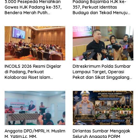
3.000 Pesepeda Meriahkan
Padang Bajamba HJK ke-
Gowes HJK Padang ke-357,
357, Perkuat Identitas
Bendera Merah Putih
Budaya dan Tekad Menuju
Dibagikan Sambut HUT ke-81
Kota Gastronomi Dunia
RI
INCOILS 2026 Resmi Digelar
Ditreskrimum Polda Sumbar
di Padang, Perkuat
Lampaui Target, Operasi
Kolaborasi Riset Islam
Pekat dan Sikat Singgalang
Bertaraf Internasional
2026 Catat Hasil Maksimal
Anggota DPD/MPRI, H. Muslim
Dirlantas Sumbar Mengajak
M. Yatim,Lc. MM,
Seluruh Anggota PORM