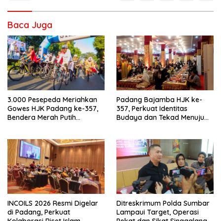
Baca Juga
3.000 Pesepeda Meriahkan
Padang Bajamba HJK ke-
Gowes HJK Padang ke-357,
357, Perkuat Identitas
Bendera Merah Putih
Budaya dan Tekad Menuju
Dibagikan Sambut HUT ke-81
Kota Gastronomi Dunia
RI
INCOILS 2026 Resmi Digelar
Ditreskrimum Polda Sumbar
di Padang, Perkuat
Lampaui Target, Operasi
Kolaborasi Riset Islam
Pekat dan Sikat Singgalang