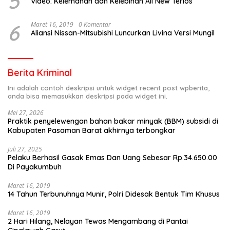
5
Video: Kelemahan dan Kelebihan All New Terios
6
Maret 16, 2019
0 Komentar
Aliansi Nissan-Mitsubishi Luncurkan Livina Versi Mungil
Berita Kriminal
Ini adalah contoh deskripsi untuk widget recent post wpberita,
anda bisa memasukkan deskripsi pada widget ini.
Mei 27, 2026
Praktik penyelewengan bahan bakar minyak (BBM) subsidi di
Kabupaten Pasaman Barat akhirnya terbongkar
Juli 27, 2025
Pelaku Berhasil Gasak Emas Dan Uang Sebesar Rp.34.650.00
Di Payakumbuh
Maret 16, 2019
14 Tahun Terbunuhnya Munir, Polri Didesak Bentuk Tim Khusus
Maret 16, 2019
2 Hari Hilang, Nelayan Tewas Mengambang di Pantai