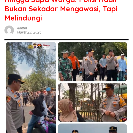
sumbar
Bukan Sekadar Mengawasi, Tapi
tv
live
Melindungi
Admin
Maret 23, 2026