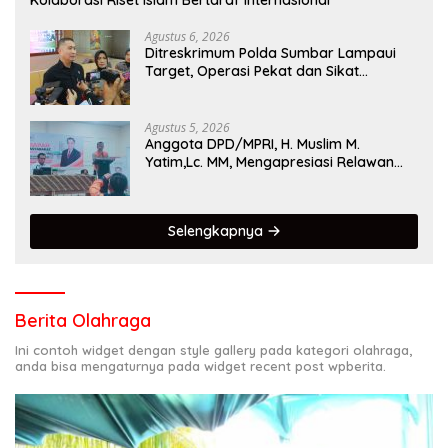
Kolaborasi Riset Islam Bertaraf Internasional
Agustus 6, 2026
Ditreskrimum Polda Sumbar Lampaui
Target, Operasi Pekat dan Sikat
Singgalang 2026 Catat Hasil Maksimal
Agustus 5, 2026
Anggota DPD/MPRI, H. Muslim M.
Yatim,Lc. MM, Mengapresiasi Relawan
KSB Kota Padang salah satu garda
terdepan dalam Bencana
Selengkapnya
Berita Olahraga
Ini contoh widget dengan style gallery pada kategori olahraga,
anda bisa mengaturnya pada widget recent post wpberita.