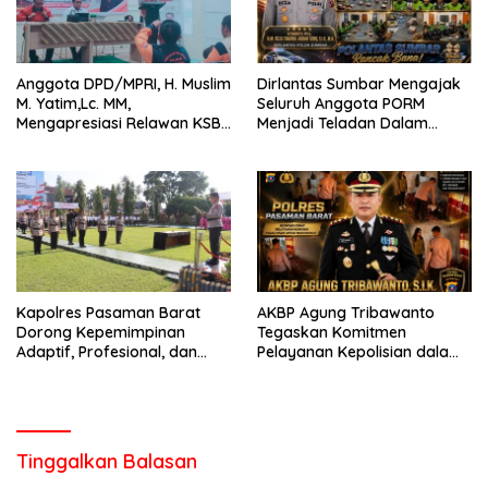
Anggota DPD/MPRI, H. Muslim
Dirlantas Sumbar Mengajak
M. Yatim,Lc. MM,
Seluruh Anggota PORM
Mengapresiasi Relawan KSB
Menjadi Teladan Dalam
Kota Padang salah satu
Mematuhi Aturan Lalu
garda terdepan dalam
Lintas,Menggunakan
Bencana
Perlengkapan Keselamatan
Berkendara
Kapolres Pasaman Barat
AKBP Agung Tribawanto
Dorong Kepemimpinan
Tegaskan Komitmen
Adaptif, Profesional, dan
Pelayanan Kepolisian dalam
Berorientasi Pelayanan
Penanganan Dugaan
Pencurian di Kecamatan
Pasaman
Tinggalkan Balasan