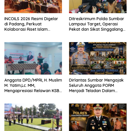
INCOILS 2026 Resmi Digelar
Ditreskrimum Polda Sumbar
di Padang, Perkuat
Lampaui Target, Operasi
Kolaborasi Riset Islam
Pekat dan Sikat Singgalang
Bertaraf Internasional
2026 Catat Hasil Maksimal
Anggota DPD/MPRI, H. Muslim
Dirlantas Sumbar Mengajak
M. Yatim,Lc. MM,
Seluruh Anggota PORM
Mengapresiasi Relawan KSB
Menjadi Teladan Dalam
Kota Padang salah satu
Mematuhi Aturan Lalu
garda terdepan dalam
Lintas,Menggunakan
Bencana
Perlengkapan Keselamatan
Berkendara