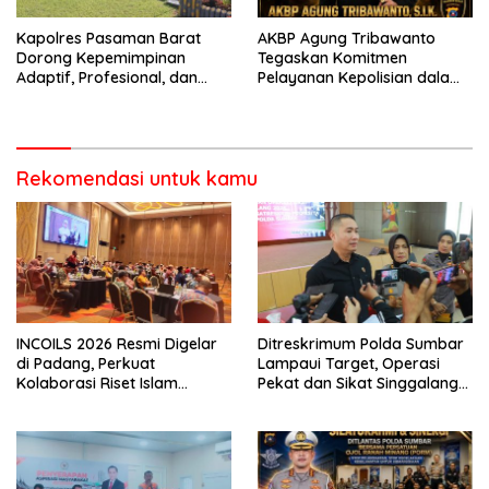
Kapolres Pasaman Barat
AKBP Agung Tribawanto
Dorong Kepemimpinan
Tegaskan Komitmen
Adaptif, Profesional, dan
Pelayanan Kepolisian dalam
Berorientasi Pelayanan
Penanganan Dugaan
Pencurian di Kecamatan
Pasaman
Rekomendasi untuk kamu
INCOILS 2026 Resmi Digelar
Ditreskrimum Polda Sumbar
di Padang, Perkuat
Lampaui Target, Operasi
Kolaborasi Riset Islam
Pekat dan Sikat Singgalang
Bertaraf Internasional
2026 Catat Hasil Maksimal