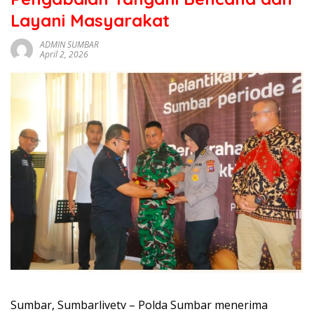
sumbar
Layani Masyarakat
tv
live
ADMIN SUMBAR
April 2, 2026
Sumbar, Sumbarlivetv – Polda Sumbar menerima