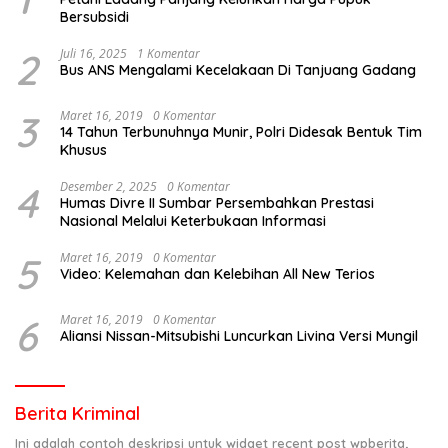
Bersubsidi
2
Juli 16, 2025
1 Komentar
Bus ANS Mengalami Kecelakaan Di Tanjuang Gadang
3
Maret 16, 2019
0 Komentar
14 Tahun Terbunuhnya Munir, Polri Didesak Bentuk Tim
Khusus
4
Desember 2, 2025
0 Komentar
Humas Divre II Sumbar Persembahkan Prestasi
Nasional Melalui Keterbukaan Informasi
5
Maret 16, 2019
0 Komentar
Video: Kelemahan dan Kelebihan All New Terios
6
Maret 16, 2019
0 Komentar
Aliansi Nissan-Mitsubishi Luncurkan Livina Versi Mungil
Berita Kriminal
Ini adalah contoh deskripsi untuk widget recent post wpberita,