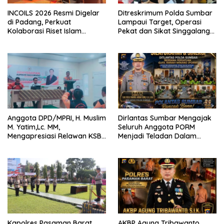
INCOILS 2026 Resmi Digelar
Ditreskrimum Polda Sumbar
di Padang, Perkuat
Lampaui Target, Operasi
Kolaborasi Riset Islam
Pekat dan Sikat Singgalang
Bertaraf Internasional
2026 Catat Hasil Maksimal
Anggota DPD/MPRI, H. Muslim
Dirlantas Sumbar Mengajak
M. Yatim,Lc. MM,
Seluruh Anggota PORM
Mengapresiasi Relawan KSB
Menjadi Teladan Dalam
Kota Padang salah satu
Mematuhi Aturan Lalu
garda terdepan dalam
Lintas,Menggunakan
Bencana
Perlengkapan Keselamatan
Berkendara
Kapolres Pasaman Barat
AKBP Agung Tribawanto