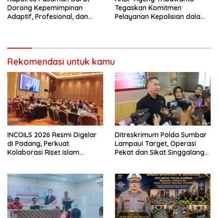
Dorong Kepemimpinan
Tegaskan Komitmen
Adaptif, Profesional, dan
Pelayanan Kepolisian dalam
Berorientasi Pelayanan
Penanganan Dugaan
Pencurian di Kecamatan
Pasaman
Rekomendasi untuk kamu
INCOILS 2026 Resmi Digelar
Ditreskrimum Polda Sumbar
di Padang, Perkuat
Lampaui Target, Operasi
Kolaborasi Riset Islam
Pekat dan Sikat Singgalang
Bertaraf Internasional
2026 Catat Hasil Maksimal