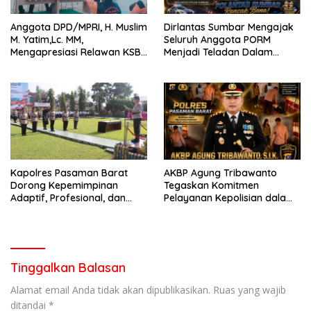
Anggota DPD/MPRI, H. Muslim
Dirlantas Sumbar Mengajak
M. Yatim,Lc. MM,
Seluruh Anggota PORM
Mengapresiasi Relawan KSB
Menjadi Teladan Dalam
Kota Padang salah satu
Mematuhi Aturan Lalu
garda terdepan dalam
Lintas,Menggunakan
Bencana
Perlengkapan Keselamatan
Berkendara
Kapolres Pasaman Barat
AKBP Agung Tribawanto
Dorong Kepemimpinan
Tegaskan Komitmen
Adaptif, Profesional, dan
Pelayanan Kepolisian dalam
Berorientasi Pelayanan
Penanganan Dugaan
Pencurian di Kecamatan
Pasaman
Tinggalkan Balasan
Alamat email Anda tidak akan dipublikasikan.
Ruas yang wajib
ditandai
*