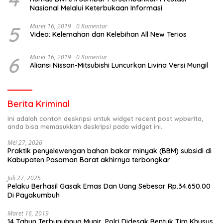
Nasional Melalui Keterbukaan Informasi
5
Maret 16, 2019
0 Komentar
Video: Kelemahan dan Kelebihan All New Terios
6
Maret 16, 2019
0 Komentar
Aliansi Nissan-Mitsubishi Luncurkan Livina Versi Mungil
Berita Kriminal
Ini adalah contoh deskripsi untuk widget recent post wpberita,
anda bisa memasukkan deskripsi pada widget ini.
Mei 27, 2026
Praktik penyelewengan bahan bakar minyak (BBM) subsidi di
Kabupaten Pasaman Barat akhirnya terbongkar
Juli 27, 2025
Pelaku Berhasil Gasak Emas Dan Uang Sebesar Rp.34.650.00
Di Payakumbuh
Maret 16, 2019
14 Tahun Terbunuhnya Munir, Polri Didesak Bentuk Tim Khusus