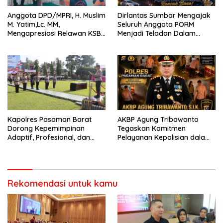
Anggota DPD/MPRI, H. Muslim
Dirlantas Sumbar Mengajak
M. Yatim,Lc. MM,
Seluruh Anggota PORM
Mengapresiasi Relawan KSB
Menjadi Teladan Dalam
Kota Padang salah satu
Mematuhi Aturan Lalu
garda terdepan dalam
Lintas,Menggunakan
Bencana
Perlengkapan Keselamatan
Berkendara
Kapolres Pasaman Barat
AKBP Agung Tribawanto
Dorong Kepemimpinan
Tegaskan Komitmen
Adaptif, Profesional, dan
Pelayanan Kepolisian dalam
Berorientasi Pelayanan
Penanganan Dugaan
Pencurian di Kecamatan
Pasaman
Rekomendasi untuk kamu