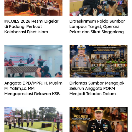
INCOILS 2026 Resmi Digelar
Ditreskrimum Polda Sumbar
di Padang, Perkuat
Lampaui Target, Operasi
Kolaborasi Riset Islam
Pekat dan Sikat Singgalang
Bertaraf Internasional
2026 Catat Hasil Maksimal
Anggota DPD/MPRI, H. Muslim
Dirlantas Sumbar Mengajak
M. Yatim,Lc. MM,
Seluruh Anggota PORM
Mengapresiasi Relawan KSB
Menjadi Teladan Dalam
Kota Padang salah satu
Mematuhi Aturan Lalu
garda terdepan dalam
Lintas,Menggunakan
Bencana
Perlengkapan Keselamatan
Berkendara