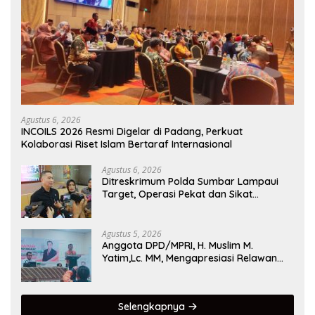
Agustus 6, 2026
INCOILS 2026 Resmi Digelar di Padang, Perkuat
Kolaborasi Riset Islam Bertaraf Internasional
Agustus 6, 2026
Ditreskrimum Polda Sumbar Lampaui
Target, Operasi Pekat dan Sikat
Singgalang 2026 Catat Hasil Maksimal
Agustus 5, 2026
Anggota DPD/MPRI, H. Muslim M.
Yatim,Lc. MM, Mengapresiasi Relawan
KSB Kota Padang salah satu garda
terdepan dalam Bencana
Selengkapnya