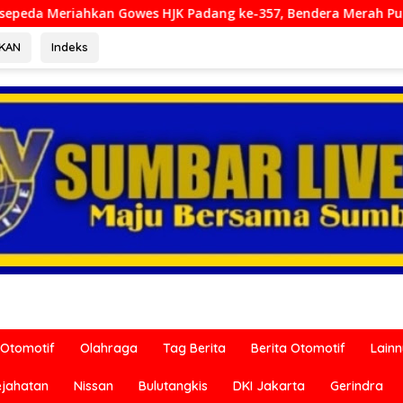
HJK Padang ke-357, Bendera Merah Putih Dibagikan Sambut HUT
RKAN
Indeks
Otomotif
Olahraga
Tag Berita
Berita Otomotif
Lain
ejahatan
Nissan
Bulutangkis
DKI Jakarta
Gerindra