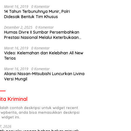
Maret 16, 2019
0 Komentar
14 Tahun Terbunuhnya Munir, Polri
Didesak Bentuk Tim Khusus
Desember 2, 2025
0 Komentar
Humas Divre II Sumbar Persembahkan
Prestasi Nasional Melalui Keterbukaan
Informasi
Maret 16, 2019
0 Komentar
Video: Kelemahan dan Kelebihan All New
Terios
Maret 16, 2019
0 Komentar
Aliansi Nissan-Mitsubishi Luncurkan Livina
Versi Mungil
ita Kriminal
adalah contoh deskripsi untuk widget recent
 wpberita, anda bisa memasukkan deskripsi
 widget ini.
7, 2026