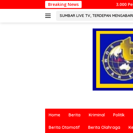
Langsung
Breaking News
3.000 Pesepeda Meriahkan Gowes 
ke
konten
SUMBAR LIVE TV, TERDEPAN MENGABA
Berita
terkini
Home
Berita
Kriminal
Politik
dari
berbagai
Berita Otomotif
Berita Olahraga
K
sumber