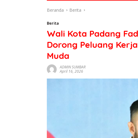
di
Beranda
Berita
indonesia
baik
Berita
dari
Wali Kota Padang Fa
politik,
ekonomi
Dorong Peluang Kerja
mapun
budaya
Muda
serta
berita
ADMIN SUMBAR
April 16, 2026
terbaru
lainnya
di
sumbar
tv
live