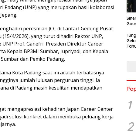
geri Padang (UNP) yang merupakan hasil kolaborasi
Jepang.
Sine
Gau
enghadiri peresmian JCC di Lantai I Gedung Pusat
Tung
(15/4/2026), yang turut dihadiri Rektor UNP,
Gela
 UNP Prof. Ganefri, Presiden Direktur Career
Tahu
erta Kepala BP3MI Sumbar, Jupriyadi, dan Kepala
Jon
ov Sumbar dan Pemko Padang.
ama Kota Padang saat ini adalah terbatasnya
ngginya jumlah lulusan perguruan tinggi. Ia
rjana di Padang masih kesulitan mendapatkan
Pop
1
at mengapresiasi kehadiran Japan Career Center
enjadi solusi konkret dalam membuka peluang kerja
2
jarnya.