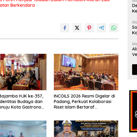
Ma
matan Berkendara
De
Ke
Ma
So
Ka
Ma
Al
Ve
Bajamba HJK ke-357,
INCOILS 2026 Resmi Digelar di
Identitas Budaya dan
Padang, Perkuat Kolaborasi
enuju Kota Gastronomi
Riset Islam Bertaraf
Internasional