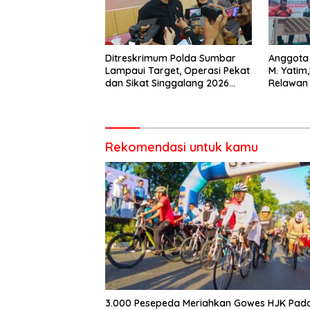
Ditreskrimum Polda Sumbar
Anggota 
Lampaui Target, Operasi Pekat
M. Yatim
dan Sikat Singgalang 2026
Relawan
Catat Hasil Maksimal
salah sa
dalam B
Rekomendasi untuk kamu
3.000 Pesepeda Meriahkan Gowes HJK Pad