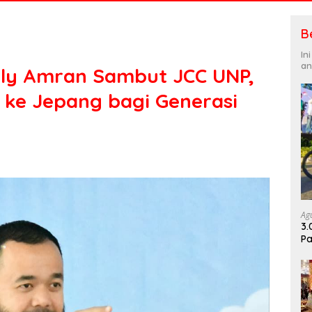
B
In
an
dly Amran Sambut JCC UNP,
 ke Jepang bagi Generasi
Ag
3.
Pa
Di