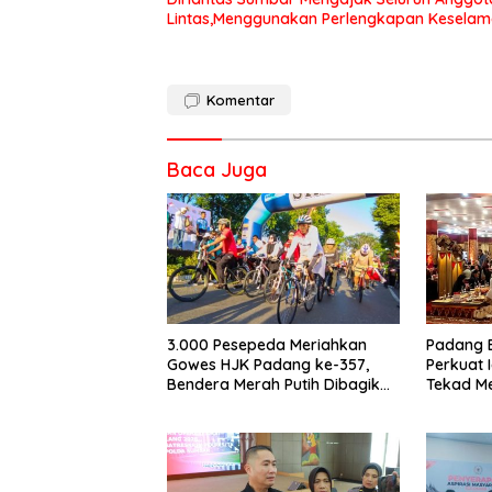
Lintas,Menggunakan Perlengkapan Kesela
Komentar
Baca Juga
3.000 Pesepeda Meriahkan
Padang 
Gowes HJK Padang ke-357,
Perkuat 
Bendera Merah Putih Dibagikan
Tekad M
Sambut HUT ke-81 RI
Dunia