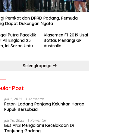
rgi Pemkot dan DPRD Padang, Pemuda
ng Dapat Dukungan Nyata
gal Putra Paceklik
Klasemen F1 2019 Usai
r All England 25
Bottas Menangi GP
n, Ini Saran Untuk
Australia
atan dkk
Selengkapnya
ular Post
Juli 1, 2025
1 Komentar
Petani Ladang Panjang Keluhkan Harga
Pupuk Bersubsidi
Juli 16, 2025
1 Komentar
Bus ANS Mengalami Kecelakaan Di
Tanjuang Gadang