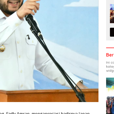
Ber
Ini 
kate
widg
ng, Fadly Amran, mengapresiasi hadirnya Japan