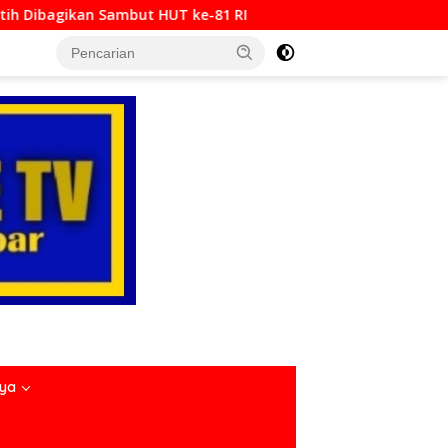
 ke-81 RI
Padang Bajamba HJK ke-357, Perkuat Identi
nya