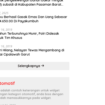
tik penyelewengan bahan bakar minyak
) subsidi di Kabupaten Pasaman Barat
rnya terbongkar
27, 2025
ku Berhasil Gasak Emas Dan Uang Sebesar
4.650.00 Di Payakumbuh
 16, 2019
ahun Terbunuhnya Munir, Polri Didesak
uk Tim Khusus
 16, 2019
ri Hilang, Nelayan Tewas Mengambang di
ai Cipalawah Garut
Selengkapnya
tomotif
i adalah contoh keterangan untuk widget
ngan kategori otomotif, anda bisa dengan
dah memasukkannya pada widget.