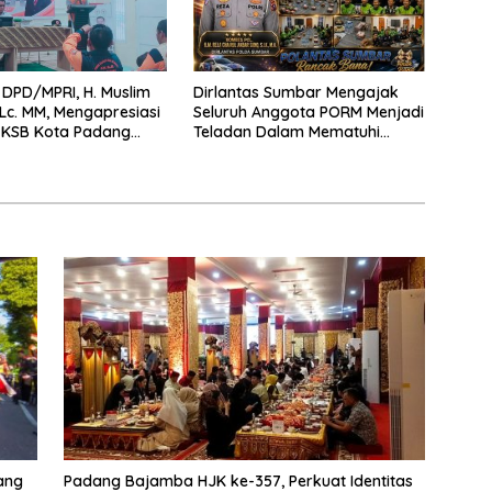
DPD/MPRI, H. Muslim
Dirlantas Sumbar Mengajak
,Lc. MM, Mengapresiasi
Seluruh Anggota PORM Menjadi
 KSB Kota Padang
Teladan Dalam Mematuhi
tu garda terdepan
Aturan Lalu
encana
Lintas,Menggunakan
Perlengkapan Keselamatan
Berkendara
ang
Padang Bajamba HJK ke-357, Perkuat Identitas