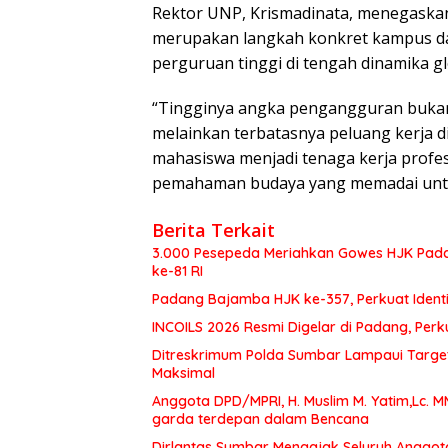
Rektor UNP, Krismadinata, menegaskan
merupakan langkah konkret kampus d
perguruan tinggi di tengah dinamika gl
“Tingginya angka pengangguran bukan 
melainkan terbatasnya peluang kerja d
mahasiswa menjadi tenaga kerja profes
pemahaman budaya yang memadai untuk 
Berita Terkait
3.000 Pesepeda Meriahkan Gowes HJK Pada
ke-81 RI
Padang Bajamba HJK ke-357, Perkuat Ident
INCOILS 2026 Resmi Digelar di Padang, Perku
Ditreskrimum Polda Sumbar Lampaui Target,
Maksimal
Anggota DPD/MPRI, H. Muslim M. Yatim,Lc. 
garda terdepan dalam Bencana
Dirlantas Sumbar Mengajak Seluruh Anggot