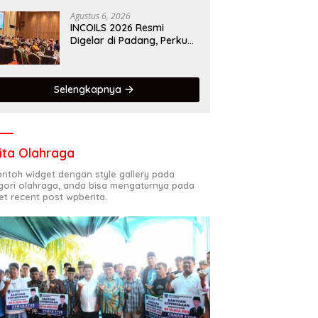
Kota Gastronomi Dunia
Agustus 6, 2026
INCOILS 2026 Resmi
Digelar di Padang, Perkuat
Kolaborasi Riset Islam
Bertaraf Internasional
Selengkapnya
ita Olahraga
contoh widget dengan style gallery pada
gori olahraga, anda bisa mengaturnya pada
et recent post wpberita.