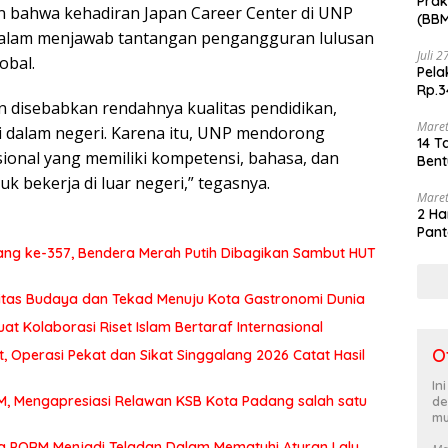
Prak
 bahwa kehadiran Japan Career Center di UNP
(BBM
alam menjawab tantangan pengangguran lulusan
akhi
Juli 
obal.
Pela
Rp.3
disebabkan rendahnya kualitas pendidikan,
Maret
i dalam negeri. Karena itu, UNP mendorong
14 T
ional yang memiliki kompetensi, bahasa, dan
Bent
bekerja di luar negeri,” tegasnya.
Maret
2 Ha
Pant
ng ke-357, Bendera Merah Putih Dibagikan Sambut HUT
itas Budaya dan Tekad Menuju Kota Gastronomi Dunia
at Kolaborasi Riset Islam Bertaraf Internasional
O
 Operasi Pekat dan Sikat Singgalang 2026 Catat Hasil
In
MM, Mengapresiasi Relawan KSB Kota Padang salah satu
de
mu
a PORM Menjadi Teladan Dalam Mematuhi Aturan Lalu