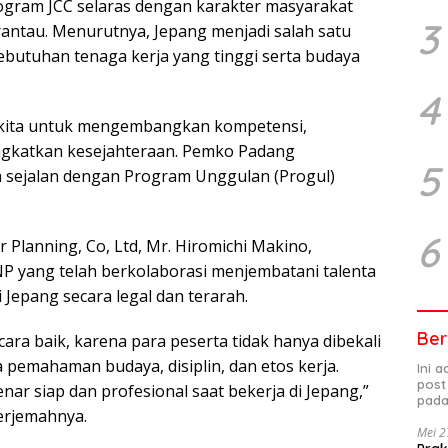
rogram JCC selaras dengan karakter masyarakat
3
antau. Menurutnya, Jepang menjadi salah satu
ebutuhan tenaga kerja yang tinggi serta budaya
4
a kita untuk mengembangkan kompetensi,
gkatkan kesejahteraan. Pemko Padang
5
 sejalan dengan Program Unggulan (Progul)
6
r Planning, Co, Ltd, Mr. Hiromichi Makino,
 yang telah berkolaborasi menjembatani talenta
 Jepang secara legal dan terarah.
Ber
ara baik, karena para peserta tidak hanya dibekali
pemahaman budaya, disiplin, dan etos kerja.
Ini 
post
ar siap dan profesional saat bekerja di Jepang,”
pada
nerjemahnya.
Mei 2