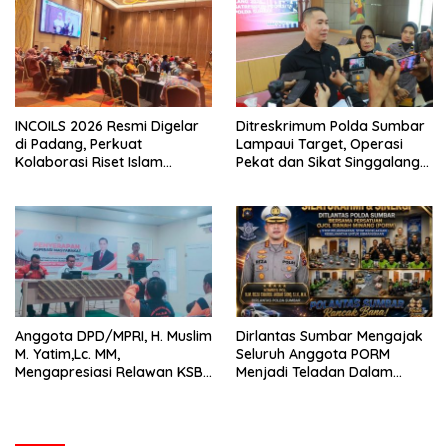
INCOILS 2026 Resmi Digelar
Ditreskrimum Polda Sumbar
di Padang, Perkuat
Lampaui Target, Operasi
Kolaborasi Riset Islam
Pekat dan Sikat Singgalang
Bertaraf Internasional
2026 Catat Hasil Maksimal
Anggota DPD/MPRI, H. Muslim
Dirlantas Sumbar Mengajak
M. Yatim,Lc. MM,
Seluruh Anggota PORM
Mengapresiasi Relawan KSB
Menjadi Teladan Dalam
Kota Padang salah satu
Mematuhi Aturan Lalu
garda terdepan dalam
Lintas,Menggunakan
Bencana
Perlengkapan Keselamatan
Berkendara