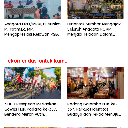
Anggota DPD/MPRI, H. Muslim
Dirlantas Sumbar Mengajak
M. Yatim,Lc. MM,
Seluruh Anggota PORM
Mengapresiasi Relawan KSB
Menjadi Teladan Dalam
Kota Padang salah satu
Mematuhi Aturan Lalu
garda terdepan dalam
Lintas,Menggunakan
Bencana
Perlengkapan Keselamatan
Berkendara
Rekomendasi untuk kamu
3.000 Pesepeda Meriahkan
Padang Bajamba HJK ke-
Gowes HJK Padang ke-357,
357, Perkuat Identitas
Bendera Merah Putih
Budaya dan Tekad Menuju
Dibagikan Sambut HUT ke-81
Kota Gastronomi Dunia
RI