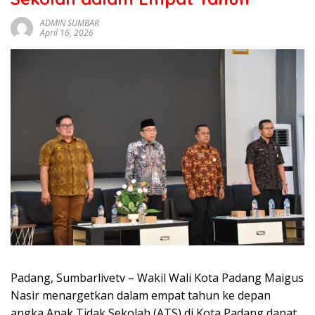
sumbar
tv
ADMIN SUMBAR
April 16, 2026
live
Padang, Sumbarlivetv – Wakil Wali Kota Padang Maigus
Nasir menargetkan dalam empat tahun ke depan
angka Anak Tidak Sekolah (ATS) di Kota Padang dapat