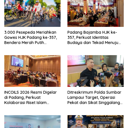
3.000 Pesepeda Meriahkan
Padang Bajamba HJK ke-
Gowes HJK Padang ke-357,
357, Perkuat Identitas
Bendera Merah Putih
Budaya dan Tekad Menuju
Dibagikan Sambut HUT ke-81
Kota Gastronomi Dunia
RI
INCOILS 2026 Resmi Digelar
Ditreskrimum Polda Sumbar
di Padang, Perkuat
Lampaui Target, Operasi
Kolaborasi Riset Islam
Pekat dan Sikat Singgalang
Bertaraf Internasional
2026 Catat Hasil Maksimal