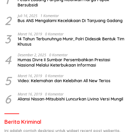
Bersubsidi
2
Juli 16, 2025
1 Komentar
Bus ANS Mengalami Kecelakaan Di Tanjuang Gadang
3
Maret 16, 2019
0 Komentar
14 Tahun Terbunuhnya Munir, Polri Didesak Bentuk Tim
Khusus
4
Desember 2, 2025
0 Komentar
Humas Divre II Sumbar Persembahkan Prestasi
Nasional Melalui Keterbukaan Informasi
5
Maret 16, 2019
0 Komentar
Video: Kelemahan dan Kelebihan All New Terios
6
Maret 16, 2019
0 Komentar
Aliansi Nissan-Mitsubishi Luncurkan Livina Versi Mungil
Berita Kriminal
Ini adalah contoh deskripsi untuk widget recent post wpberita,