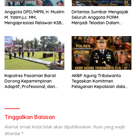
Anggota DPD/MPRI, H. Muslim
Dirlantas Sumbar Mengajak
M. Yatim,Lc. MM,
Seluruh Anggota PORM
Mengapresiasi Relawan KSB
Menjadi Teladan Dalam
Kota Padang salah satu
Mematuhi Aturan Lalu
garda terdepan dalam
Lintas,Menggunakan
Bencana
Perlengkapan Keselamatan
Berkendara
Kapolres Pasaman Barat
AKBP Agung Tribawanto
Dorong Kepemimpinan
Tegaskan Komitmen
Adaptif, Profesional, dan
Pelayanan Kepolisian dalam
Berorientasi Pelayanan
Penanganan Dugaan
Pencurian di Kecamatan
Pasaman
Tinggalkan Balasan
Alamat email Anda tidak akan dipublikasikan.
Ruas yang wajib
ditandai
*