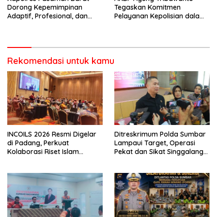
Dorong Kepemimpinan
Tegaskan Komitmen
Adaptif, Profesional, dan
Pelayanan Kepolisian dalam
Berorientasi Pelayanan
Penanganan Dugaan
Pencurian di Kecamatan
Pasaman
Rekomendasi untuk kamu
INCOILS 2026 Resmi Digelar
Ditreskrimum Polda Sumbar
di Padang, Perkuat
Lampaui Target, Operasi
Kolaborasi Riset Islam
Pekat dan Sikat Singgalang
Bertaraf Internasional
2026 Catat Hasil Maksimal