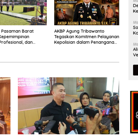
Ma
De
Ke
Ma
So
s Pasaman Barat
AKBP Agung Tribawanto
Ka
Kepemimpinan
Tegaskan Komitmen Pelayanan
Profesional, dan
Kepolisian dalam Penanganan
Ma
tasi Pelayanan
Dugaan Pencurian di
Al
Kecamatan Pasaman
Ve