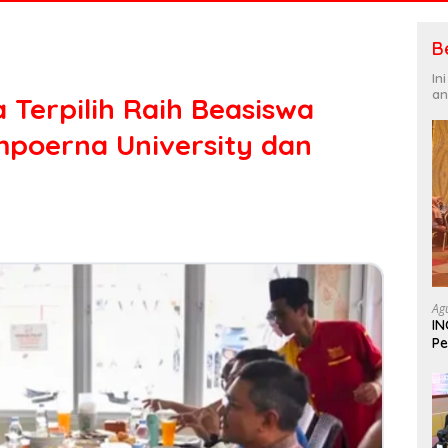
B
In
an
 Terpilih Raih Beasiswa
mpoerna University dan
Ag
IN
Pe
In