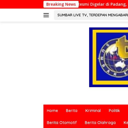
Langsung
ILS 2026 Resmi Digelar di Padang, Perkuat Kolaborasi Riset Isla
Breaking News
ke
konten
SUMBAR LIVE TV, TERDEPAN MENGABA
Berita
terkini
Home
Berita
Kriminal
Politik
dari
berbagai
Berita Otomotif
Berita Olahraga
K
sumber