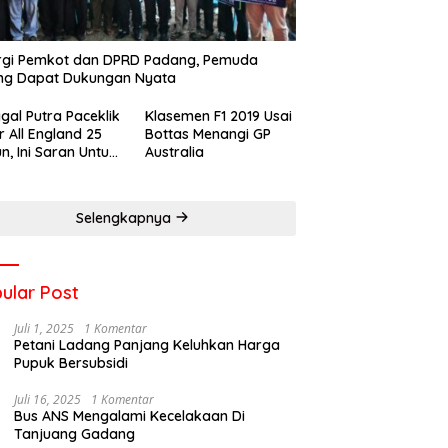
rgi Pemkot dan DPRD Padang, Pemuda
ng Dapat Dukungan Nyata
gal Putra Paceklik
Klasemen F1 2019 Usai
r All England 25
Bottas Menangi GP
n, Ini Saran Untuk
Australia
atan dkk
Selengkapnya
ular Post
Juli 1, 2025
1 Komentar
Petani Ladang Panjang Keluhkan Harga
Pupuk Bersubsidi
Juli 16, 2025
1 Komentar
Bus ANS Mengalami Kecelakaan Di
Tanjuang Gadang