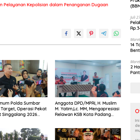
Prak
n Pelayanan Kepolisian dalam Penanganan Dugaan
(BBM
akhi
Juli 
Pela
Rp.3
Maret
14 T
Bent
Maret
2 Ha
Pant
rimum Polda Sumbar
Anggota DPD/MPRI, H. Muslim
Target, Operasi Pekat
M. Yatim,Lc. MM, Mengapresiasi
O
t Singgalang 2026
Relawan KSB Kota Padang
sil Maksimal
salah satu garda terdepan
In
de
dalam Bencana
mu