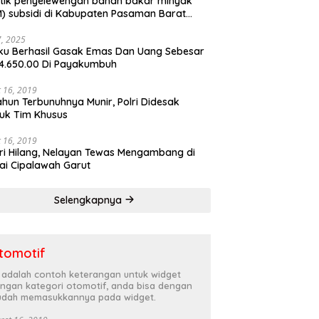
tik penyelewengan bahan bakar minyak
) subsidi di Kabupaten Pasaman Barat
rnya terbongkar
27, 2025
ku Berhasil Gasak Emas Dan Uang Sebesar
4.650.00 Di Payakumbuh
 16, 2019
ahun Terbunuhnya Munir, Polri Didesak
uk Tim Khusus
 16, 2019
ri Hilang, Nelayan Tewas Mengambang di
ai Cipalawah Garut
Selengkapnya
tomotif
i adalah contoh keterangan untuk widget
ngan kategori otomotif, anda bisa dengan
dah memasukkannya pada widget.