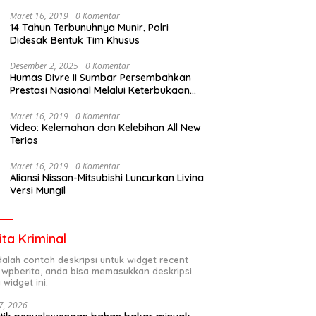
Maret 16, 2019
0 Komentar
14 Tahun Terbunuhnya Munir, Polri
Didesak Bentuk Tim Khusus
Desember 2, 2025
0 Komentar
Humas Divre II Sumbar Persembahkan
Prestasi Nasional Melalui Keterbukaan
Informasi
Maret 16, 2019
0 Komentar
Video: Kelemahan dan Kelebihan All New
Terios
Maret 16, 2019
0 Komentar
Aliansi Nissan-Mitsubishi Luncurkan Livina
Versi Mungil
ita Kriminal
adalah contoh deskripsi untuk widget recent
 wpberita, anda bisa memasukkan deskripsi
 widget ini.
7, 2026