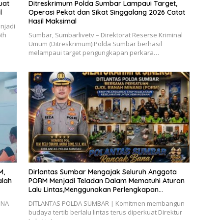
uat
Ditreskrimum Polda Sumbar Lampaui Target,
l
Operasi Pekat dan Sikat Singgalang 2026 Catat
Hasil Maksimal
njadi
6th
Sumbar, Sumbarlivetv – Direktorat Reserse Kriminal
Umum (Ditreskrimum) Polda Sumbar berhasil
melampaui target pengungkapan perkara…
M,
Dirlantas Sumbar Mengajak Seluruh Anggota
alah
PORM Menjadi Teladan Dalam Mematuhi Aturan
Lalu Lintas,Menggunakan Perlengkapan
Keselamatan Berkendara
INA
DITLANTAS POLDA SUMBAR | Komitmen membangun
budaya tertib berlalu lintas terus diperkuat Direktur