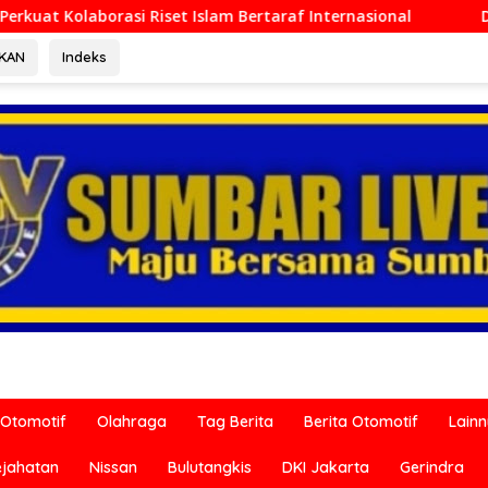
m Bertaraf Internasional
Ditreskrimum Polda Sumbar La
RKAN
Indeks
Otomotif
Olahraga
Tag Berita
Berita Otomotif
Lain
ejahatan
Nissan
Bulutangkis
DKI Jakarta
Gerindra