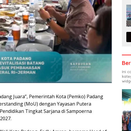
Ber
Ini 
kate
widg
adang Juara”, Pemerintah Kota (Pemko) Padang
rstanding (MoU) dengan Yayasan Putera
endidikan Tingkat Sarjana di Sampoerna
2027.