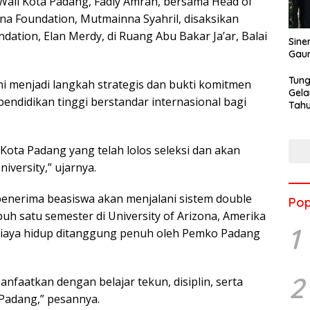
Wali Kota Padang, Fadly Amran, bersama Head of
a Foundation, Mutmainna Syahril, disaksikan
ation, Elan Merdy, di Ruang Abu Bakar Ja’ar, Balai
Sine
Gau
Tung
i menjadi langkah strategis dan bukti komitmen
Gela
didikan tinggi berstandar internasional bagi
Tahu
Jon
Kota Padang yang telah lolos seleksi dan akan
versity,” ujarnya.
enerima beasiswa akan menjalani sistem double
Pop
 satu semester di University of Arizona, Amerika
1
 biaya hidup ditanggung penuh oleh Pemko Padang
2
nfaatkan dengan belajar tekun, disiplin, serta
Padang,” pesannya.