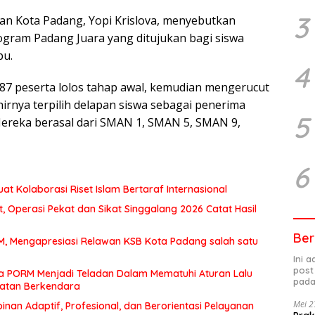
3
an Kota Padang, Yopi Krislova, menyebutkan
ogram Padang Juara yang ditujukan bagi siswa
pu.
4
k 87 peserta lolos tahap awal, kemudian mengerucut
hirnya terpilih delapan siswa sebagai penerima
5
ereka berasal dari SMAN 1, SMAN 5, SMAN 9,
6
at Kolaborasi Riset Islam Bertaraf Internasional
 Operasi Pekat dan Sikat Singgalang 2026 Catat Hasil
Ber
MM, Mengapresiasi Relawan KSB Kota Padang salah satu
Ini 
post
a PORM Menjadi Teladan Dalam Mematuhi Aturan Lalu
pada
matan Berkendara
Mei 2
an Adaptif, Profesional, dan Berorientasi Pelayanan