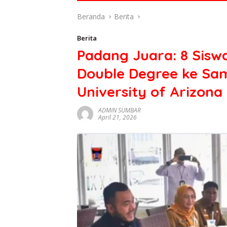
di
Beranda
Berita
indonesia
baik
Berita
dari
Padang Juara: 8 Siswa
politik,
ekonomi
Double Degree ke Sa
mapun
budaya
University of Arizona
serta
berita
ADMIN SUMBAR
April 21, 2026
terbaru
lainnya
di
sumbar
tv
live