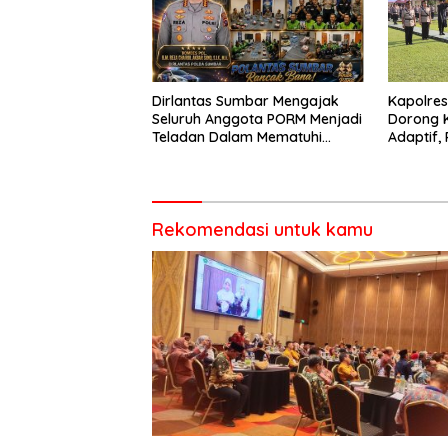
Dirlantas Sumbar Mengajak
Kapolre
Seluruh Anggota PORM Menjadi
Dorong 
Teladan Dalam Mematuhi
Adaptif, 
Aturan Lalu
Berorien
Lintas,Menggunakan
Perlengkapan Keselamatan
Berkendara
Rekomendasi untuk kamu