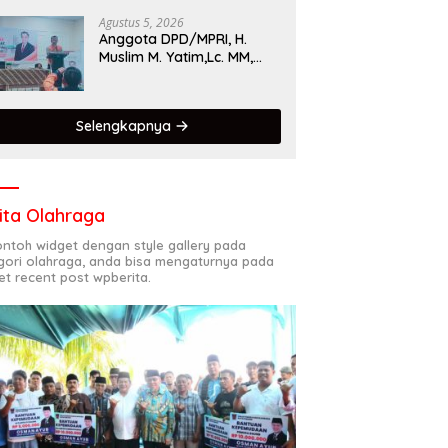
Singgalang 2026 Catat
Hasil Maksimal
Agustus 5, 2026
Anggota DPD/MPRI, H.
Muslim M. Yatim,Lc. MM,
Mengapresiasi Relawan
KSB Kota Padang salah
satu garda terdepan
Selengkapnya
dalam Bencana
ita Olahraga
contoh widget dengan style gallery pada
gori olahraga, anda bisa mengaturnya pada
et recent post wpberita.