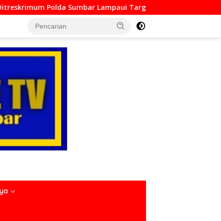
mpaui Target, Operasi Pekat dan Sikat Singgalang 2026 Catat 
nya