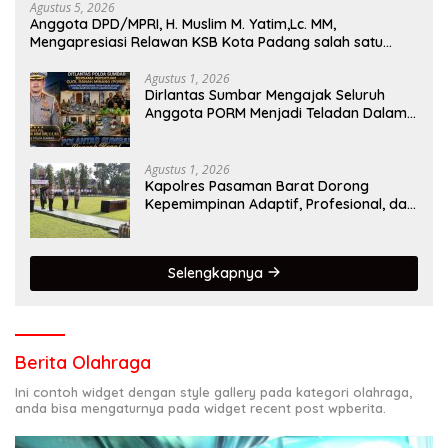
Agustus 5, 2026
Anggota DPD/MPRI, H. Muslim M. Yatim,Lc. MM,
Mengapresiasi Relawan KSB Kota Padang salah satu
garda terdepan dalam Bencana
Agustus 1, 2026
Dirlantas Sumbar Mengajak Seluruh
Anggota PORM Menjadi Teladan Dalam
Mematuhi Aturan Lalu
Lintas,Menggunakan Perlengkapan
Keselamatan Berkendara
Agustus 1, 2026
Kapolres Pasaman Barat Dorong
Kepemimpinan Adaptif, Profesional, dan
Berorientasi Pelayanan
Selengkapnya
Berita Olahraga
Ini contoh widget dengan style gallery pada kategori olahraga,
anda bisa mengaturnya pada widget recent post wpberita.