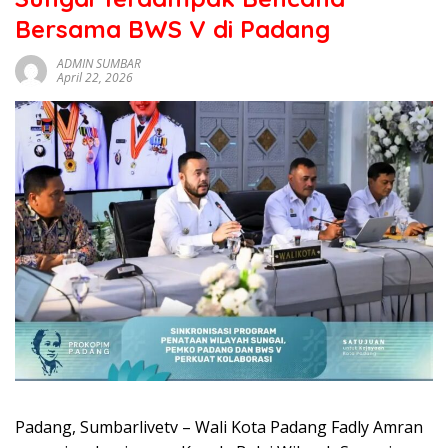
sumbar
Bersama BWS V di Padang
tv
live
ADMIN SUMBAR
April 22, 2026
Padang, Sumbarlivetv – Wali Kota Padang Fadly Amran