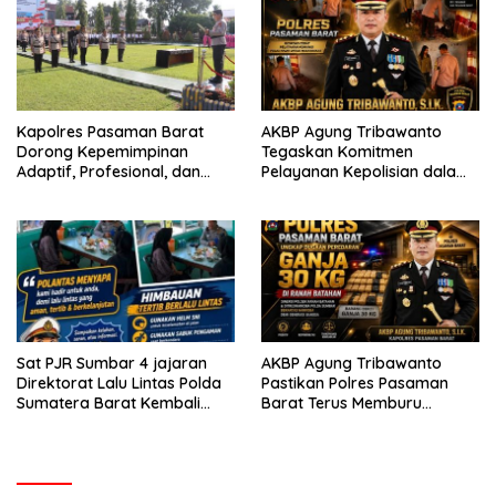
Berkendara
Kapolres Pasaman Barat
AKBP Agung Tribawanto
Dorong Kepemimpinan
Tegaskan Komitmen
Adaptif, Profesional, dan
Pelayanan Kepolisian dalam
Berorientasi Pelayanan
Penanganan Dugaan
Pencurian di Kecamatan
Pasaman
Sat PJR Sumbar 4 jajaran
AKBP Agung Tribawanto
Direktorat Lalu Lintas Polda
Pastikan Polres Pasaman
Sumatera Barat Kembali
Barat Terus Memburu
Menyapa Masyarakat Lewat
Jaringan Narkotika hingga
Kegiatan Ngobras
ke Akarnya