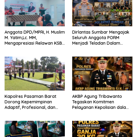
Anggota DPD/MPRI, H. Muslim
Dirlantas Sumbar Mengajak
M. Yatim,Lc. MM,
Seluruh Anggota PORM
Mengapresiasi Relawan KSB
Menjadi Teladan Dalam
Kota Padang salah satu
Mematuhi Aturan Lalu
garda terdepan dalam
Lintas,Menggunakan
Bencana
Perlengkapan Keselamatan
Berkendara
Kapolres Pasaman Barat
AKBP Agung Tribawanto
Dorong Kepemimpinan
Tegaskan Komitmen
Adaptif, Profesional, dan
Pelayanan Kepolisian dalam
Berorientasi Pelayanan
Penanganan Dugaan
Pencurian di Kecamatan
Pasaman