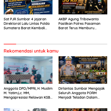
Sat PJR Sumbar 4 jajaran
AKBP Agung Tribawanto
Direktorat Lalu Lintas Polda
Pastikan Polres Pasaman
Sumatera Barat Kembali
Barat Terus Memburu
Menyapa Masyarakat Lewat
Jaringan Narkotika hingga
Kegiatan Ngobras
ke Akarnya
Rekomendasi untuk kamu
Anggota DPD/MPRI, H. Muslim
Dirlantas Sumbar Mengajak
M. Yatim,Lc. MM,
Seluruh Anggota PORM
Mengapresiasi Relawan KSB
Menjadi Teladan Dalam
Kota Padang salah satu
Mematuhi Aturan Lalu
garda terdepan dalam
Lintas,Menggunakan
Bencana
Perlengkapan Keselamatan