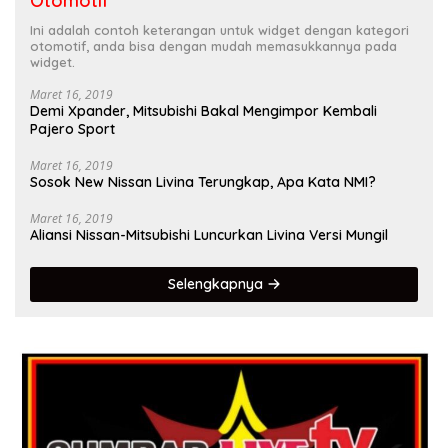
Otomotif
Ini adalah contoh keterangan untuk widget dengan kategori
otomotif, anda bisa dengan mudah memasukkannya pada
widget.
Maret 16, 2019
Demi Xpander, Mitsubishi Bakal Mengimpor Kembali
Pajero Sport
Maret 16, 2019
Sosok New Nissan Livina Terungkap, Apa Kata NMI?
Maret 16, 2019
Aliansi Nissan-Mitsubishi Luncurkan Livina Versi Mungil
Selengkapnya