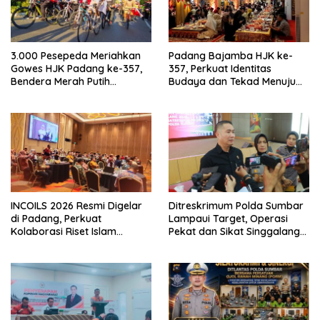
3.000 Pesepeda Meriahkan
Padang Bajamba HJK ke-
Gowes HJK Padang ke-357,
357, Perkuat Identitas
Bendera Merah Putih
Budaya dan Tekad Menuju
Dibagikan Sambut HUT ke-81
Kota Gastronomi Dunia
RI
INCOILS 2026 Resmi Digelar
Ditreskrimum Polda Sumbar
di Padang, Perkuat
Lampaui Target, Operasi
Kolaborasi Riset Islam
Pekat dan Sikat Singgalang
Bertaraf Internasional
2026 Catat Hasil Maksimal