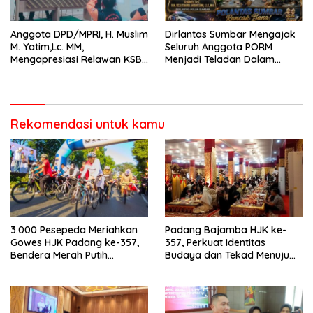
Anggota DPD/MPRI, H. Muslim
Dirlantas Sumbar Mengajak
M. Yatim,Lc. MM,
Seluruh Anggota PORM
Mengapresiasi Relawan KSB
Menjadi Teladan Dalam
Kota Padang salah satu
Mematuhi Aturan Lalu
garda terdepan dalam
Lintas,Menggunakan
Bencana
Perlengkapan Keselamatan
Berkendara
Rekomendasi untuk kamu
3.000 Pesepeda Meriahkan
Padang Bajamba HJK ke-
Gowes HJK Padang ke-357,
357, Perkuat Identitas
Bendera Merah Putih
Budaya dan Tekad Menuju
Dibagikan Sambut HUT ke-81
Kota Gastronomi Dunia
RI