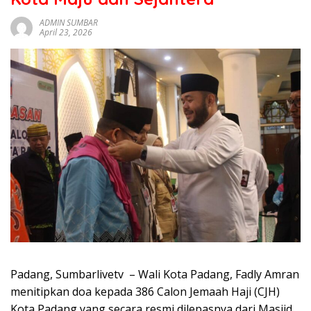
sumbar
tv
ADMIN SUMBAR
April 23, 2026
live
Padang, Sumbarlivetv – Wali Kota Padang, Fadly Amran
menitipkan doa kepada 386 Calon Jemaah Haji (CJH)
Kota Padang yang secara resmi dilepasnya dari Masjid