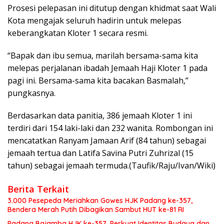
Prosesi pelepasan ini ditutup dengan khidmat saat Wali
Kota mengajak seluruh hadirin untuk melepas
keberangkatan Kloter 1 secara resmi.
“Bapak dan ibu semua, marilah bersama-sama kita
melepas perjalanan ibadah Jemaah Haji Kloter 1 pada
pagi ini. Bersama-sama kita bacakan Basmalah,”
pungkasnya.
Berdasarkan data panitia, 386 jemaah Kloter 1 ini
terdiri dari 154 laki-laki dan 232 wanita. Rombongan ini
mencatatkan Ranyam Jamaan Arif (84 tahun) sebagai
jemaah tertua dan Latifa Savina Putri Zuhrizal (15
tahun) sebagai jemaah termuda.(Taufik/Raju/Ivan/Wiki)
Berita Terkait
3.000 Pesepeda Meriahkan Gowes HJK Padang ke-357,
Bendera Merah Putih Dibagikan Sambut HUT ke-81 RI
Padang Bajamba HJK ke-357, Perkuat Identitas Budaya dan