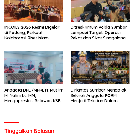
INCOILS 2026 Resmi Digelar
Ditreskrimum Polda Sumbar
di Padang, Perkuat
Lampaui Target, Operasi
Kolaborasi Riset Islam
Pekat dan Sikat Singgalang
Bertaraf Internasional
2026 Catat Hasil Maksimal
Anggota DPD/MPRI, H. Muslim
Dirlantas Sumbar Mengajak
M. Yatim,Lc. MM,
Seluruh Anggota PORM
Mengapresiasi Relawan KSB
Menjadi Teladan Dalam
Kota Padang salah satu
Mematuhi Aturan Lalu
garda terdepan dalam
Lintas,Menggunakan
Bencana
Perlengkapan Keselamatan
Berkendara
Tinggalkan Balasan