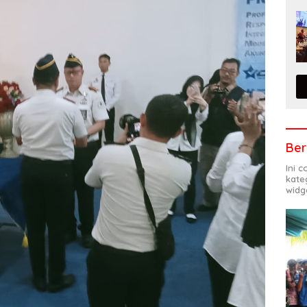
Ber
Ini 
kate
widg