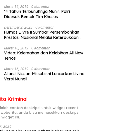
Maret 16, 2019
0 Komentar
14 Tahun Terbunuhnya Munir, Polri
Didesak Bentuk Tim Khusus
Desember 2, 2025
0 Komentar
Humas Divre II Sumbar Persembahkan
Prestasi Nasional Melalui Keterbukaan
Informasi
Maret 16, 2019
0 Komentar
Video: Kelemahan dan Kelebihan All New
Terios
Maret 16, 2019
0 Komentar
Aliansi Nissan-Mitsubishi Luncurkan Livina
Versi Mungil
ita Kriminal
adalah contoh deskripsi untuk widget recent
 wpberita, anda bisa memasukkan deskripsi
 widget ini.
7, 2026