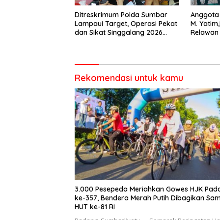
Ditreskrimum Polda Sumbar
Anggota 
Lampaui Target, Operasi Pekat
M. Yatim
dan Sikat Singgalang 2026
Relawan
Catat Hasil Maksimal
salah sa
dalam B
Rekomendasi untuk kamu
3.000 Pesepeda Meriahkan Gowes HJK Pad
ke-357, Bendera Merah Putih Dibagikan Sa
HUT ke-81 RI