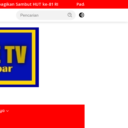
RI
Padang Bajamba HJK ke-357, Perkuat Identitas Bud
nya