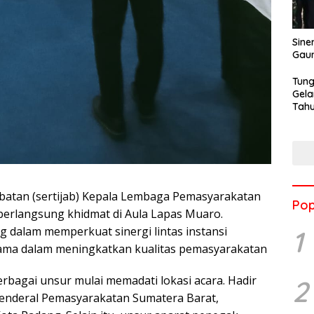
Sine
Gau
Tung
Gela
Tahu
Jon
abatan (sertijab) Kepala Lembaga Pemasyarakatan
Pop
 berlangsung khidmat di Aula Lapas Muaro.
 dalam memperkuat sinergi lintas instansi
1
ama dalam meningkatkan kualitas pemasyarakatan
rbagai unsur mulai memadati lokasi acara. Hadir
2
Jenderal Pemasyarakatan Sumatera Barat,