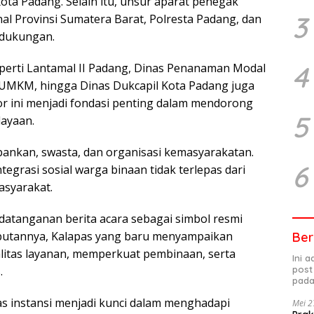
ta Padang. Selain itu, unsur aparat penegak
3
l Provinsi Sumatera Barat, Polresta Padang, dan
 dukungan.
4
seperti Lantamal II Padang, Dinas Penanaman Modal
 UMKM, hingga Dinas Dukcapil Kota Padang juga
tor ini menjadi fondasi penting dalam mendorong
5
ayaan.
bankan, swasta, dan organisasi kemasyarakatan.
6
egrasi sosial warga binaan tidak terlepas dari
asyarakat.
ndatanganan berita acara sebagai simbol resmi
butannya, Kalapas yang baru menyampaikan
Ber
itas layanan, memperkuat pembinaan, serta
Ini 
post
.
pada
as instansi menjadi kunci dalam menghadapi
Mei 2