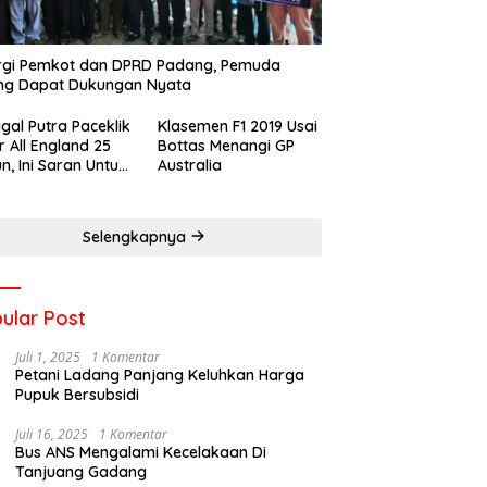
rgi Pemkot dan DPRD Padang, Pemuda
ng Dapat Dukungan Nyata
gal Putra Paceklik
Klasemen F1 2019 Usai
r All England 25
Bottas Menangi GP
n, Ini Saran Untuk
Australia
atan dkk
Selengkapnya
ular Post
Juli 1, 2025
1 Komentar
Petani Ladang Panjang Keluhkan Harga
Pupuk Bersubsidi
Juli 16, 2025
1 Komentar
Bus ANS Mengalami Kecelakaan Di
Tanjuang Gadang