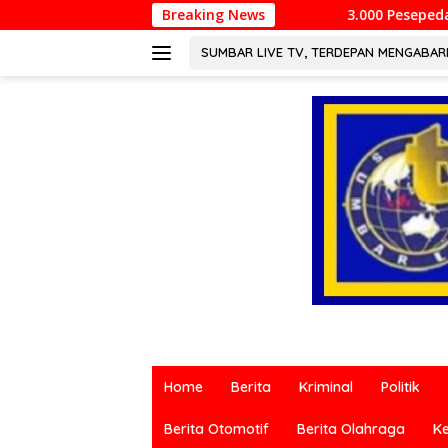
Langsung
3.000 Pesepeda Meriahkan Gowes HJK Pad
Breaking News
ke
konten
SUMBAR LIVE TV, TERDEPAN MENGABA
Berita
terkini
Home
Berita
Kriminal
Politik
dari
berbagai
Berita Otomotif
Berita Olahraga
K
sumber