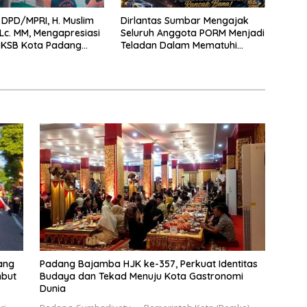
DPD/MPRI, H. Muslim
Dirlantas Sumbar Mengajak
,Lc. MM, Mengapresiasi
Seluruh Anggota PORM Menjadi
 KSB Kota Padang
Teladan Dalam Mematuhi
tu garda terdepan
Aturan Lalu
encana
Lintas,Menggunakan
Perlengkapan Keselamatan
Berkendara
ang
Padang Bajamba HJK ke-357, Perkuat Identitas
mbut
Budaya dan Tekad Menuju Kota Gastronomi
Dunia