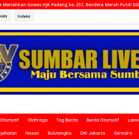
ang ke-357, Bendera Merah Putih Dibagikan Sambut HUT ke-81 
RKAN
Indeks
Otomotif
Olahraga
Tag Berita
Berita Otomotif
Lain
ejahatan
Nissan
Bulutangkis
DKI Jakarta
Gerindra