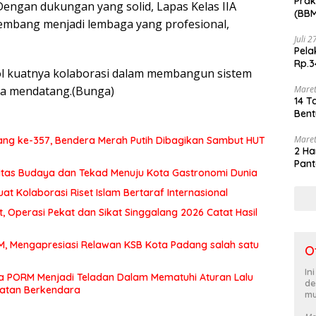
Prak
engan dukungan yang solid, Lapas Kelas IIA
(BBM
mbang menjadi lembaga yang profesional,
akhi
Juli 
Pela
Rp.3
ol kuatnya kolaborasi dalam membangun sistem
Maret
sa mendatang.(Bunga)
14 T
Bent
Maret
ng ke-357, Bendera Merah Putih Dibagikan Sambut HUT
2 Ha
Pant
itas Budaya dan Tekad Menuju Kota Gastronomi Dunia
at Kolaborasi Riset Islam Bertaraf Internasional
 Operasi Pekat dan Sikat Singgalang 2026 Catat Hasil
MM, Mengapresiasi Relawan KSB Kota Padang salah satu
O
In
a PORM Menjadi Teladan Dalam Mematuhi Aturan Lalu
de
matan Berkendara
mu