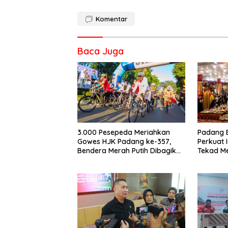
Komentar
Baca Juga
3.000 Pesepeda Meriahkan
Padang 
Gowes HJK Padang ke-357,
Perkuat 
Bendera Merah Putih Dibagikan
Tekad M
Sambut HUT ke-81 RI
Dunia