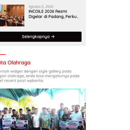
Kota Gastronomi Dunia
Agustus 6, 2026
INCOILS 2026 Resmi
Digelar di Padang, Perkuat
Kolaborasi Riset Islam
Bertaraf Internasional
Selengkapnya
ita Olahraga
contoh widget dengan style gallery pada
gori olahraga, anda bisa mengaturnya pada
et recent post wpberita.