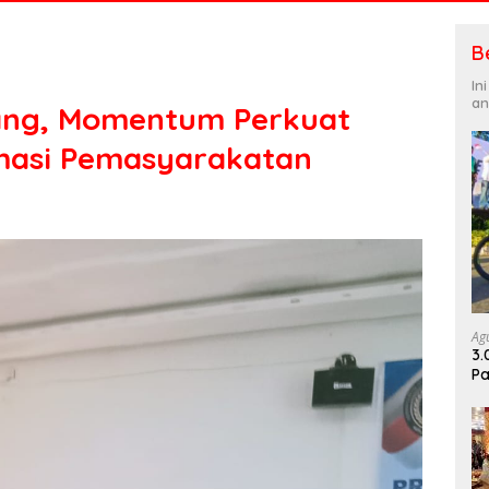
B
In
an
dang, Momentum Perkuat
rmasi Pemasyarakatan
Ag
3.
Pa
Di