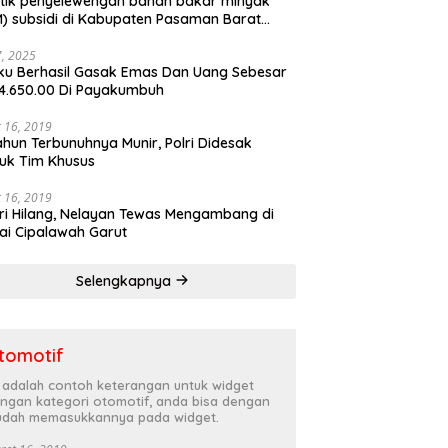
tik penyelewengan bahan bakar minyak
) subsidi di Kabupaten Pasaman Barat
rnya terbongkar
27, 2025
ku Berhasil Gasak Emas Dan Uang Sebesar
4.650.00 Di Payakumbuh
 16, 2019
ahun Terbunuhnya Munir, Polri Didesak
uk Tim Khusus
 16, 2019
ri Hilang, Nelayan Tewas Mengambang di
ai Cipalawah Garut
Selengkapnya
tomotif
i adalah contoh keterangan untuk widget
ngan kategori otomotif, anda bisa dengan
dah memasukkannya pada widget.