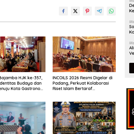
Ma
De
Ke
Ma
So
Ka
Ma
Al
Ve
Bajamba HJK ke-357,
INCOILS 2026 Resmi Digelar di
Identitas Budaya dan
Padang, Perkuat Kolaborasi
enuju Kota Gastronomi
Riset Islam Bertaraf
Internasional