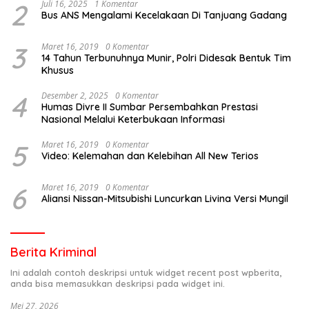
2
Juli 16, 2025
1 Komentar
Bus ANS Mengalami Kecelakaan Di Tanjuang Gadang
3
Maret 16, 2019
0 Komentar
14 Tahun Terbunuhnya Munir, Polri Didesak Bentuk Tim
Khusus
4
Desember 2, 2025
0 Komentar
Humas Divre II Sumbar Persembahkan Prestasi
Nasional Melalui Keterbukaan Informasi
5
Maret 16, 2019
0 Komentar
Video: Kelemahan dan Kelebihan All New Terios
6
Maret 16, 2019
0 Komentar
Aliansi Nissan-Mitsubishi Luncurkan Livina Versi Mungil
Berita Kriminal
Ini adalah contoh deskripsi untuk widget recent post wpberita,
anda bisa memasukkan deskripsi pada widget ini.
Mei 27, 2026