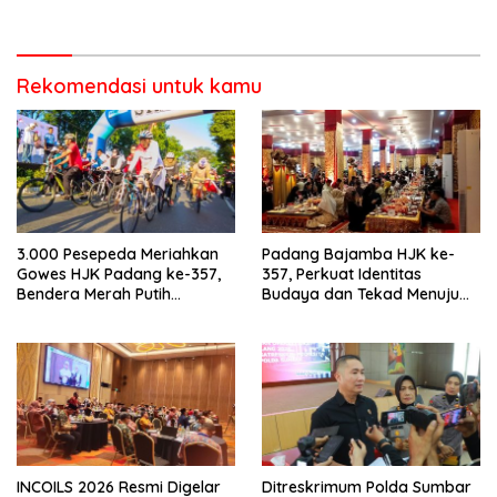
Kota Padang salah satu
Mematuhi Aturan Lalu
garda terdepan dalam
Lintas,Menggunakan
Bencana
Perlengkapan Keselamatan
Berkendara
Rekomendasi untuk kamu
3.000 Pesepeda Meriahkan
Padang Bajamba HJK ke-
Gowes HJK Padang ke-357,
357, Perkuat Identitas
Bendera Merah Putih
Budaya dan Tekad Menuju
Dibagikan Sambut HUT ke-81
Kota Gastronomi Dunia
RI
INCOILS 2026 Resmi Digelar
Ditreskrimum Polda Sumbar