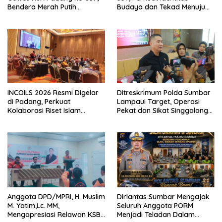
Bendera Merah Putih
Budaya dan Tekad Menuju
Dibagikan Sambut HUT ke-81
Kota Gastronomi Dunia
RI
INCOILS 2026 Resmi Digelar
Ditreskrimum Polda Sumbar
di Padang, Perkuat
Lampaui Target, Operasi
Kolaborasi Riset Islam
Pekat dan Sikat Singgalang
Bertaraf Internasional
2026 Catat Hasil Maksimal
Anggota DPD/MPRI, H. Muslim
Dirlantas Sumbar Mengajak
M. Yatim,Lc. MM,
Seluruh Anggota PORM
Mengapresiasi Relawan KSB
Menjadi Teladan Dalam