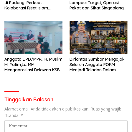
di Padang, Perkuat
Lampaui Target, Operasi
Kolaborasi Riset Islam
Pekat dan Sikat Singgalang
Bertaraf Internasional
2026 Catat Hasil Maksimal
Anggota DPD/MPRI, H. Muslim
Dirlantas Sumbar Mengajak
M. Yatim,Lc. MM,
Seluruh Anggota PORM
Mengapresiasi Relawan KSB
Menjadi Teladan Dalam
Kota Padang salah satu
Mematuhi Aturan Lalu
garda terdepan dalam
Lintas,Menggunakan
Bencana
Perlengkapan Keselamatan
Berkendara
Tinggalkan Balasan
Alamat email Anda tidak akan dipublikasikan.
Ruas yang wajib
ditandai
*