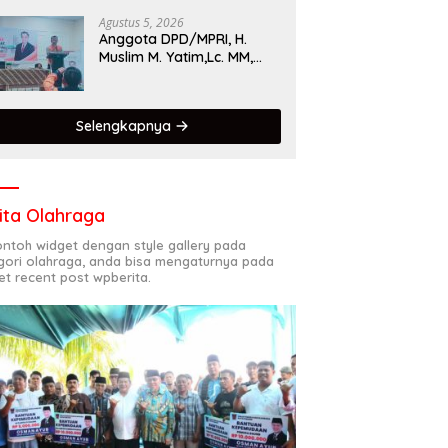
Singgalang 2026 Catat
Hasil Maksimal
Agustus 5, 2026
Anggota DPD/MPRI, H.
Muslim M. Yatim,Lc. MM,
Mengapresiasi Relawan
KSB Kota Padang salah
satu garda terdepan
Selengkapnya
dalam Bencana
ita Olahraga
contoh widget dengan style gallery pada
gori olahraga, anda bisa mengaturnya pada
et recent post wpberita.