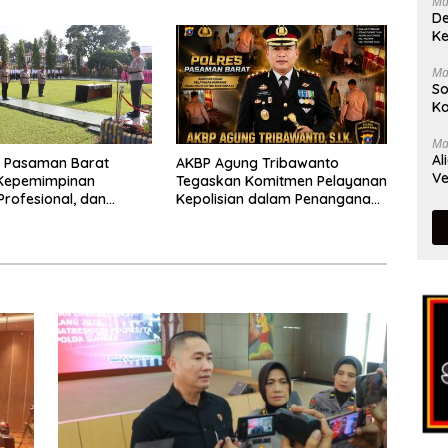
Ma
dalam Bencana
De
Ke
Ma
So
Ka
Ma
Al
s Pasaman Barat
AKBP Agung Tribawanto
Ve
Kepemimpinan
Tegaskan Komitmen Pelayanan
Profesional, dan
Kepolisian dalam Penanganan
tasi Pelayanan
Dugaan Pencurian di
Kecamatan Pasaman