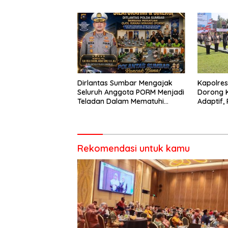
Dirlantas Sumbar Mengajak
Kapolre
Seluruh Anggota PORM Menjadi
Dorong 
Teladan Dalam Mematuhi
Adaptif, 
Aturan Lalu
Berorien
Lintas,Menggunakan
Perlengkapan Keselamatan
Berkendara
Rekomendasi untuk kamu