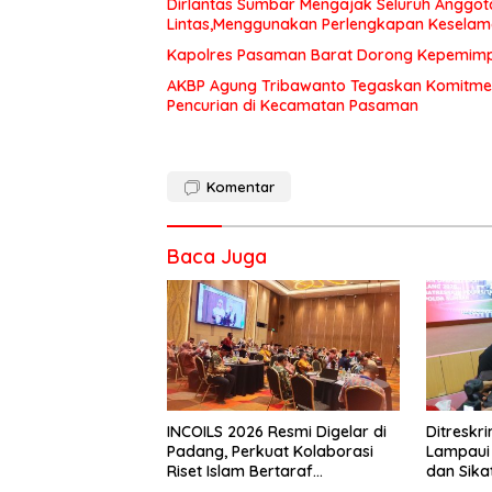
Dirlantas Sumbar Mengajak Seluruh Anggot
Lintas,Menggunakan Perlengkapan Kesela
Kapolres Pasaman Barat Dorong Kepemimpin
AKBP Agung Tribawanto Tegaskan Komitme
Pencurian di Kecamatan Pasaman
Komentar
Baca Juga
INCOILS 2026 Resmi Digelar di
Ditresk
Padang, Perkuat Kolaborasi
Lampaui 
Riset Islam Bertaraf
dan Sika
Internasional
Catat Ha