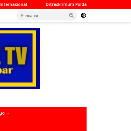
skrimum Polda Sumbar Lampaui Target, Operasi Pekat dan Sikat
nya