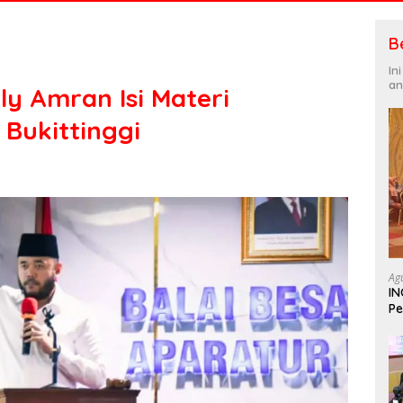
B
In
an
ly Amran Isi Materi
Bukittinggi
Ag
IN
Pe
In