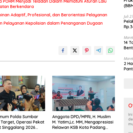
Prak
a PORM Menjadi Teladan Dalam Mematuhi Aturan Lalu
(BBM
matan Berkendara
akhi
an Adaptif, Profesional, dan Berorientasi Pelayanan
Juli 
Pela
n Pelayanan Kepolisian dalam Penanganan Dugaan
Rp.3
Maret
14 T
Bent
Maret
2 Ha
Pant
O
In
rimum Polda Sumbar
Anggota DPD/MPRI, H. Muslim
de
Target, Operasi Pekat
M. Yatim,Lc. MM, Mengapresiasi
mu
t Singgalang 2026
Relawan KSB Kota Padang
sil Maksimal
salah satu garda terdepan