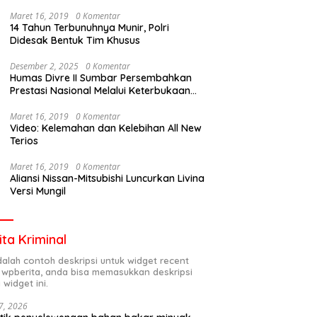
Maret 16, 2019
0 Komentar
14 Tahun Terbunuhnya Munir, Polri
Didesak Bentuk Tim Khusus
Desember 2, 2025
0 Komentar
Humas Divre II Sumbar Persembahkan
Prestasi Nasional Melalui Keterbukaan
Informasi
Maret 16, 2019
0 Komentar
Video: Kelemahan dan Kelebihan All New
Terios
Maret 16, 2019
0 Komentar
Aliansi Nissan-Mitsubishi Luncurkan Livina
Versi Mungil
ita Kriminal
adalah contoh deskripsi untuk widget recent
 wpberita, anda bisa memasukkan deskripsi
 widget ini.
7, 2026