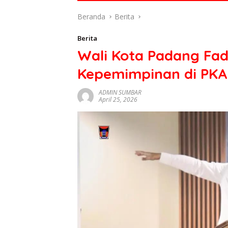
di
Beranda
Berita
indonesia
baik
Berita
dari
Wali Kota Padang Fad
politik,
ekonomi
Kepemimpinan di PKA 
mapun
budaya
ADMIN SUMBAR
serta
April 25, 2026
berita
terbaru
lainnya
di
sumbar
tv
live