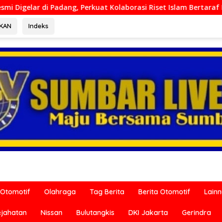
at Kolaborasi Riset Islam Bertaraf Internasional
Ditre
RKAN
Indeks
Otomotif
Olahraga
Tag Berita
Berita Otomotif
Lain
ejahatan
Nissan
Bulutangkis
DKI Jakarta
Gerindra