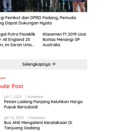
rgi Pemkot dan DPRD Padang, Pemuda
ng Dapat Dukungan Nyata
gal Putra Paceklik
Klasemen F1 2019 Usai
r All England 25
Bottas Menangi GP
n, Ini Saran Untuk
Australia
atan dkk
Selengkapnya
ular Post
Juli 1, 2025
1 Komentar
Petani Ladang Panjang Keluhkan Harga
Pupuk Bersubsidi
Juli 16, 2025
1 Komentar
Bus ANS Mengalami Kecelakaan Di
Tanjuang Gadang