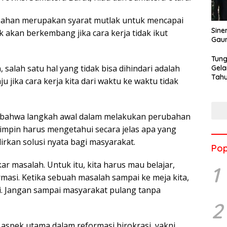
ahan merupakan syarat mutlak untuk mencapai
Sine
 akan berkembang jika cara kerja tidak ikut
Gau
Tung
 salah satu hal yang tidak bisa dihindari adalah
Gela
Tahu
 jika cara kerja kita dari waktu ke waktu tidak
Jon
n bahwa langkah awal dalam melakukan perubahan
mpin harus mengetahui secara jelas apa yang
rkan solusi nyata bagi masyarakat.
Pop
r masalah. Untuk itu, kita harus mau belajar,
1
asi. Ketika sebuah masalah sampai ke meja kita,
si. Jangan sampai masyarakat pulang tanpa
2
a aspek utama dalam reformasi birokrasi, yakni