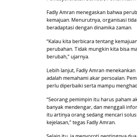
Fadly Amran menegaskan bahwa perub
kemajuan. Menurutnya, organisasi tidak
beradaptasi dengan dinamika zaman.
“Kalau kita berbicara tentang kemajuan,
perubahan. Tidak mungkin kita bisa maju
berubah,” ujarnya.
Lebih lanjut, Fadly Amran menekanka
adalah memahami akar persoalan. Pemi
perlu diperbaiki serta mampu menghadi
“Seorang pemimpin itu harus paham aka
banyak mendengar, dan menggali inform
itu artinya orang sedang mencari solu
kejelasan,” tegas Fadly Amran.
Selain itu, ia menyoroti pentingnya du