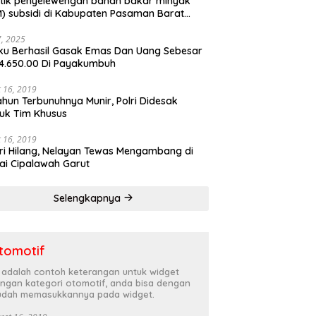
tik penyelewengan bahan bakar minyak
) subsidi di Kabupaten Pasaman Barat
rnya terbongkar
27, 2025
ku Berhasil Gasak Emas Dan Uang Sebesar
4.650.00 Di Payakumbuh
 16, 2019
ahun Terbunuhnya Munir, Polri Didesak
uk Tim Khusus
 16, 2019
ri Hilang, Nelayan Tewas Mengambang di
ai Cipalawah Garut
Selengkapnya
tomotif
i adalah contoh keterangan untuk widget
ngan kategori otomotif, anda bisa dengan
dah memasukkannya pada widget.