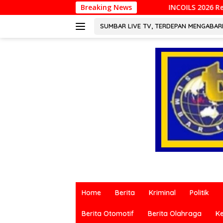
Langsung
INCOILS 2026 Resmi Digelar di Padang, Perku
Breaking News
ke
konten
SUMBAR LIVE TV, TERDEPAN MENGABA
Berita
terkini
Home
Berita
Kriminal
Politik
dari
berbagai
Berita Otomotif
Berita Olahraga
K
sumber