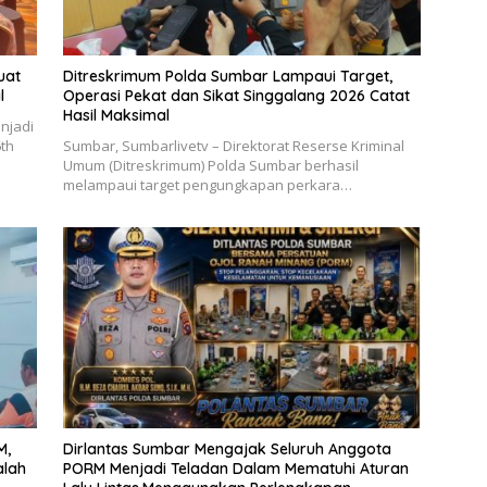
uat
Ditreskrimum Polda Sumbar Lampaui Target,
l
Operasi Pekat dan Sikat Singgalang 2026 Catat
Hasil Maksimal
njadi
6th
Sumbar, Sumbarlivetv – Direktorat Reserse Kriminal
Umum (Ditreskrimum) Polda Sumbar berhasil
melampaui target pengungkapan perkara…
M,
Dirlantas Sumbar Mengajak Seluruh Anggota
alah
PORM Menjadi Teladan Dalam Mematuhi Aturan