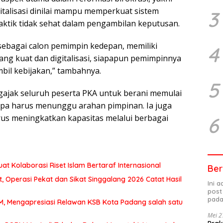
gitalisasi dinilai mampu memperkuat sistem
3
aktik tidak sehat dalam pengambilan keputusan.
sebagai calon pemimpin kedepan, memiliki
4
yang kuat dan digitalisasi, siapapun pemimpinnya
il kebijakan,” tambahnya.
5
ajak seluruh peserta PKA untuk berani memulai
anpa harus menunggu arahan pimpinan. Ia juga
us meningkatkan kapasitas melalui berbagai
6
at Kolaborasi Riset Islam Bertaraf Internasional
Ber
 Operasi Pekat dan Sikat Singgalang 2026 Catat Hasil
Ini 
post
pada
MM, Mengapresiasi Relawan KSB Kota Padang salah satu
Mei 2