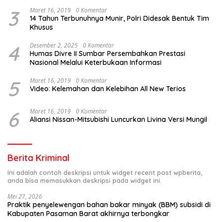
3
Maret 16, 2019
0 Komentar
14 Tahun Terbunuhnya Munir, Polri Didesak Bentuk Tim
Khusus
4
Desember 2, 2025
0 Komentar
Humas Divre II Sumbar Persembahkan Prestasi
Nasional Melalui Keterbukaan Informasi
5
Maret 16, 2019
0 Komentar
Video: Kelemahan dan Kelebihan All New Terios
6
Maret 16, 2019
0 Komentar
Aliansi Nissan-Mitsubishi Luncurkan Livina Versi Mungil
Berita Kriminal
Ini adalah contoh deskripsi untuk widget recent post wpberita,
anda bisa memasukkan deskripsi pada widget ini.
Mei 27, 2026
Praktik penyelewengan bahan bakar minyak (BBM) subsidi di
Kabupaten Pasaman Barat akhirnya terbongkar