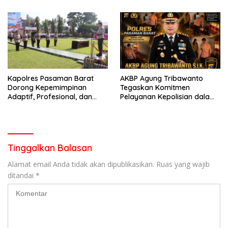
garda terdepan dalam
Lintas,Menggunakan
Bencana
Perlengkapan Keselamatan
Berkendara
Kapolres Pasaman Barat
AKBP Agung Tribawanto
Dorong Kepemimpinan
Tegaskan Komitmen
Adaptif, Profesional, dan
Pelayanan Kepolisian dalam
Berorientasi Pelayanan
Penanganan Dugaan
Pencurian di Kecamatan
Pasaman
Tinggalkan Balasan
Alamat email Anda tidak akan dipublikasikan.
Ruas yang wajib
ditandai
*