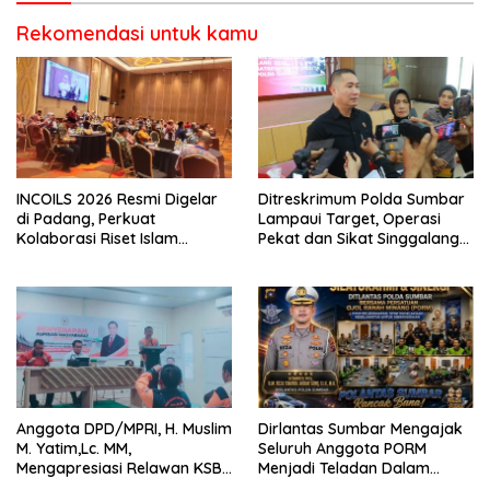
Rekomendasi untuk kamu
INCOILS 2026 Resmi Digelar
Ditreskrimum Polda Sumbar
di Padang, Perkuat
Lampaui Target, Operasi
Kolaborasi Riset Islam
Pekat dan Sikat Singgalang
Bertaraf Internasional
2026 Catat Hasil Maksimal
Anggota DPD/MPRI, H. Muslim
Dirlantas Sumbar Mengajak
M. Yatim,Lc. MM,
Seluruh Anggota PORM
Mengapresiasi Relawan KSB
Menjadi Teladan Dalam
Kota Padang salah satu
Mematuhi Aturan Lalu