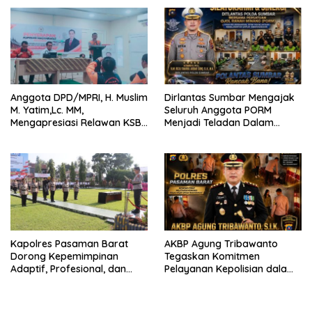
Anggota DPD/MPRI, H. Muslim
Dirlantas Sumbar Mengajak
M. Yatim,Lc. MM,
Seluruh Anggota PORM
Mengapresiasi Relawan KSB
Menjadi Teladan Dalam
Kota Padang salah satu
Mematuhi Aturan Lalu
garda terdepan dalam
Lintas,Menggunakan
Bencana
Perlengkapan Keselamatan
Berkendara
Kapolres Pasaman Barat
AKBP Agung Tribawanto
Dorong Kepemimpinan
Tegaskan Komitmen
Adaptif, Profesional, dan
Pelayanan Kepolisian dalam
Berorientasi Pelayanan
Penanganan Dugaan
Pencurian di Kecamatan
Pasaman