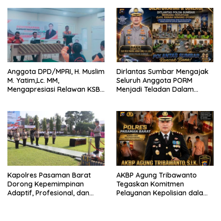
Anggota DPD/MPRI, H. Muslim
Dirlantas Sumbar Mengajak
M. Yatim,Lc. MM,
Seluruh Anggota PORM
Mengapresiasi Relawan KSB
Menjadi Teladan Dalam
Kota Padang salah satu
Mematuhi Aturan Lalu
garda terdepan dalam
Lintas,Menggunakan
Bencana
Perlengkapan Keselamatan
Berkendara
Kapolres Pasaman Barat
AKBP Agung Tribawanto
Dorong Kepemimpinan
Tegaskan Komitmen
Adaptif, Profesional, dan
Pelayanan Kepolisian dalam
Berorientasi Pelayanan
Penanganan Dugaan
Pencurian di Kecamatan
Pasaman