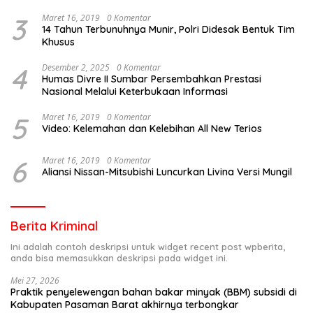
3
Maret 16, 2019
0 Komentar
14 Tahun Terbunuhnya Munir, Polri Didesak Bentuk Tim
Khusus
4
Desember 2, 2025
0 Komentar
Humas Divre II Sumbar Persembahkan Prestasi
Nasional Melalui Keterbukaan Informasi
5
Maret 16, 2019
0 Komentar
Video: Kelemahan dan Kelebihan All New Terios
6
Maret 16, 2019
0 Komentar
Aliansi Nissan-Mitsubishi Luncurkan Livina Versi Mungil
Berita Kriminal
Ini adalah contoh deskripsi untuk widget recent post wpberita,
anda bisa memasukkan deskripsi pada widget ini.
Mei 27, 2026
Praktik penyelewengan bahan bakar minyak (BBM) subsidi di
Kabupaten Pasaman Barat akhirnya terbongkar