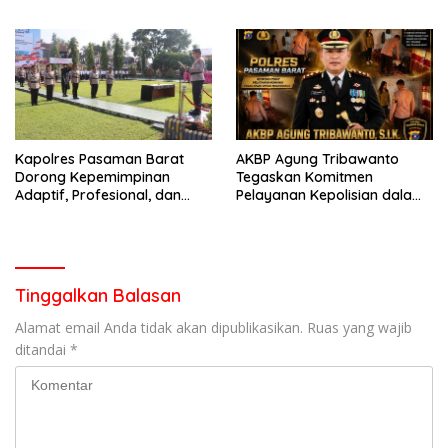
Kota Padang salah satu
Mematuhi Aturan Lalu
garda terdepan dalam
Lintas,Menggunakan
Bencana
Perlengkapan Keselamatan
Berkendara
Kapolres Pasaman Barat
AKBP Agung Tribawanto
Dorong Kepemimpinan
Tegaskan Komitmen
Adaptif, Profesional, dan
Pelayanan Kepolisian dalam
Berorientasi Pelayanan
Penanganan Dugaan
Pencurian di Kecamatan
Pasaman
Tinggalkan Balasan
Alamat email Anda tidak akan dipublikasikan.
Ruas yang wajib
ditandai
*