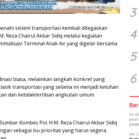
3
ahi sistem transportasi kembali ditegaskan
4
. Reza Chairul Akbar Sidiq melalui kegiatan
imalisasi Terminal Anak Air yang digelar bersama
5
6
dinasi biasa, melainkan langkah konkret yang
asik transportasi yang selama ini menjadi keluhan
tan dan ketidaktertiban angkutan umum.
Ber
Ini 
post
 Sumbar Kombes Pol. H.M. Reza Chairul Akbar Sidiq
pada
gan sebagai isu prioritas yang harus segera
Mei 2
tan.