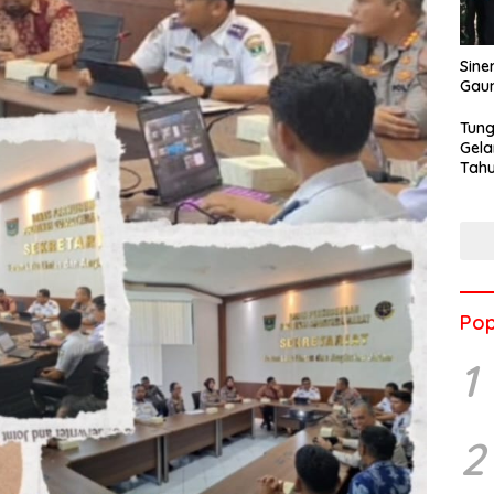
Sine
Gau
Tung
Gela
Tahu
Jon
Pop
1
2