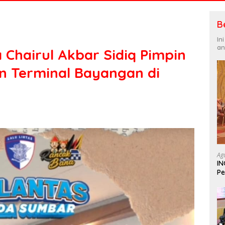
B
In
an
a Chairul Akbar Sidiq Pimpin
 Terminal Bayangan di
Ag
IN
Pe
In