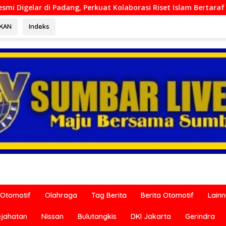
at Kolaborasi Riset Islam Bertaraf Internasional
Ditre
RKAN
Indeks
Otomotif
Olahraga
Tag Berita
Berita Otomotif
Lain
ejahatan
Nissan
Bulutangkis
DKI Jakarta
Gerindra