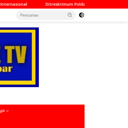
skrimum Polda Sumbar Lampaui Target, Operasi Pekat dan Sikat
nya