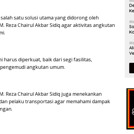
Ma
De
Ke
 salah satu solusi utama yang didorong oleh
Ma
. Reza Chairul Akbar Sidiq agar aktivitas angkutan
So
Ka
mi.
Ma
Al
Ve
arus diperkuat, baik dari segi fasilitas,
 pengemudi angkutan umum.
M. Reza Chairul Akbar Sidiq juga menekankan
 dan pelaku transportasi agar memahami dampak
angan.