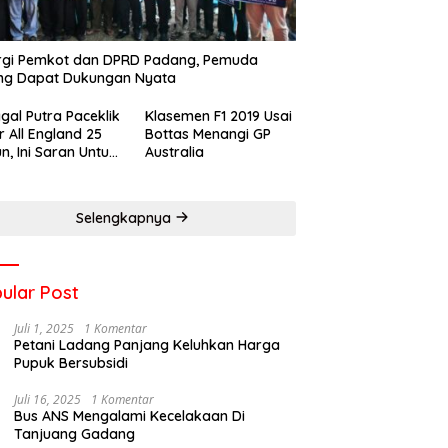
rgi Pemkot dan DPRD Padang, Pemuda
ng Dapat Dukungan Nyata
gal Putra Paceklik
Klasemen F1 2019 Usai
r All England 25
Bottas Menangi GP
n, Ini Saran Untuk
Australia
atan dkk
Selengkapnya
ular Post
Juli 1, 2025
1 Komentar
Petani Ladang Panjang Keluhkan Harga
Pupuk Bersubsidi
Juli 16, 2025
1 Komentar
Bus ANS Mengalami Kecelakaan Di
Tanjuang Gadang