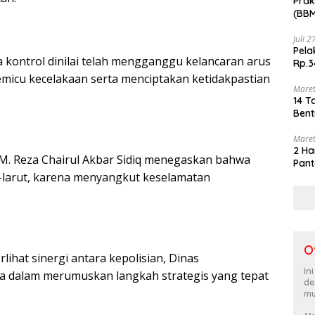
Prak
(BBM
akhi
Juli 
Pela
kontrol dinilai telah mengganggu kelancaran arus
Rp.3
memicu kecelakaan serta menciptakan ketidakpastian
Maret
14 T
Bent
Maret
2 Ha
.M. Reza Chairul Akbar Sidiq menegaskan bahwa
Pant
rut-larut, karena menyangkut keselamatan
O
lihat sinergi antara kepolisian, Dinas
In
ya dalam merumuskan langkah strategis yang tepat
de
mu