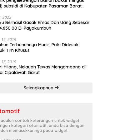
tik penyelewengan bahan bakar minyak
) subsidi di Kabupaten Pasaman Barat
rnya terbongkar
27, 2025
ku Berhasil Gasak Emas Dan Uang Sebesar
4.650.00 Di Payakumbuh
 16, 2019
ahun Terbunuhnya Munir, Polri Didesak
uk Tim Khusus
 16, 2019
ri Hilang, Nelayan Tewas Mengambang di
ai Cipalawah Garut
Selengkapnya
tomotif
i adalah contoh keterangan untuk widget
ngan kategori otomotif, anda bisa dengan
dah memasukkannya pada widget.