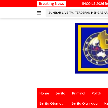
Langsung
INCOILS 2026 Resmi Digelar di Padang, Perku
Breaking News
ke
konten
SUMBAR LIVE TV, TERDEPAN MENGABA
Berita
terkini
Home
Berita
Kriminal
Politik
dari
berbagai
Berita Otomotif
Berita Olahraga
K
sumber