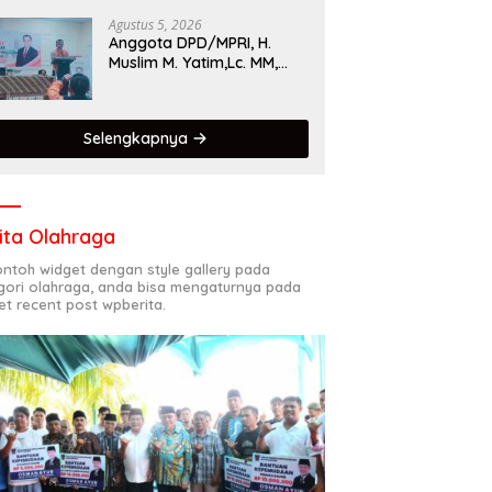
Singgalang 2026 Catat
Hasil Maksimal
Agustus 5, 2026
Anggota DPD/MPRI, H.
Muslim M. Yatim,Lc. MM,
Mengapresiasi Relawan
KSB Kota Padang salah
satu garda terdepan
Selengkapnya
dalam Bencana
ita Olahraga
contoh widget dengan style gallery pada
gori olahraga, anda bisa mengaturnya pada
et recent post wpberita.