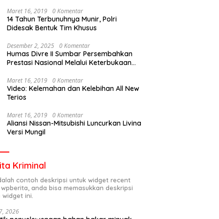
Maret 16, 2019
0 Komentar
14 Tahun Terbunuhnya Munir, Polri
Didesak Bentuk Tim Khusus
Desember 2, 2025
0 Komentar
Humas Divre II Sumbar Persembahkan
Prestasi Nasional Melalui Keterbukaan
Informasi
Maret 16, 2019
0 Komentar
Video: Kelemahan dan Kelebihan All New
Terios
Maret 16, 2019
0 Komentar
Aliansi Nissan-Mitsubishi Luncurkan Livina
Versi Mungil
ita Kriminal
adalah contoh deskripsi untuk widget recent
 wpberita, anda bisa memasukkan deskripsi
 widget ini.
7, 2026