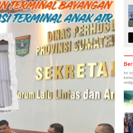
Ber
Ini 
kate
widg