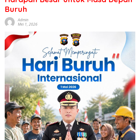
sumbar
Buruh
tv
live
Admin
Mei 1, 2026