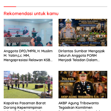
Rekomendasi untuk kamu
Anggota DPD/MPRI, H. Muslim
Dirlantas Sumbar Mengajak
M. Yatim,Lc. MM,
Seluruh Anggota PORM
Mengapresiasi Relawan KSB
Menjadi Teladan Dalam
Kota Padang salah satu
Mematuhi Aturan Lalu
garda terdepan dalam
Lintas,Menggunakan
Bencana
Perlengkapan Keselamatan
Berkendara
Kapolres Pasaman Barat
AKBP Agung Tribawanto
Dorong Kepemimpinan
Tegaskan Komitmen