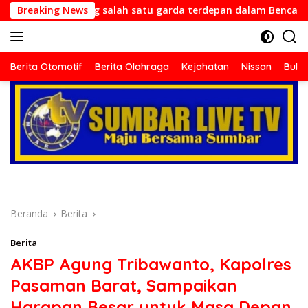
Langsung
g salah satu garda terdepan dalam Bencana
Breaking News
Dirlantas
ke
konten
Berita
terkini
Berita Otomotif
Berita Olahraga
Kejahatan
Nissan
Bulut
dari
berbagai
sumber
di
indonesia
baik
dari
politik,
ekonomi
mapun
Beranda
Berita
budaya
serta
Berita
berita
AKBP Agung Tribawanto, Kapolres
terbaru
Pasaman Barat, Sampaikan
lainnya
di
Harapan Besar untuk Masa Depan