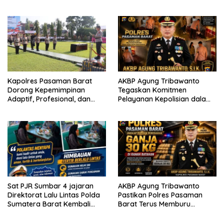
Kota Padang salah satu
Mematuhi Aturan Lalu
garda terdepan dalam
Lintas,Menggunakan
Bencana
Perlengkapan Keselamatan
Berkendara
Kapolres Pasaman Barat
AKBP Agung Tribawanto
Dorong Kepemimpinan
Tegaskan Komitmen
Adaptif, Profesional, dan
Pelayanan Kepolisian dalam
Berorientasi Pelayanan
Penanganan Dugaan
Pencurian di Kecamatan
Pasaman
Sat PJR Sumbar 4 jajaran
AKBP Agung Tribawanto
Direktorat Lalu Lintas Polda
Pastikan Polres Pasaman
Sumatera Barat Kembali
Barat Terus Memburu
Menyapa Masyarakat Lewat
Jaringan Narkotika hingga
Kegiatan Ngobras
ke Akarnya