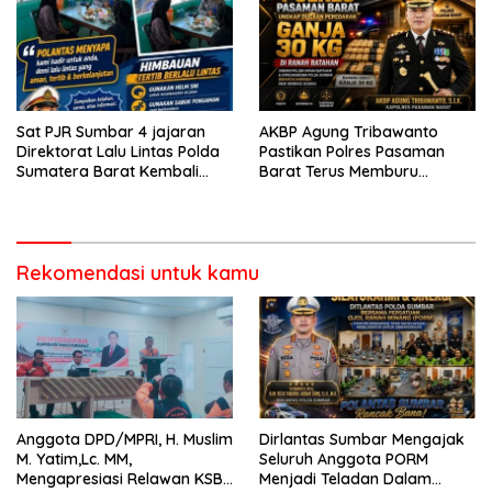
Pasaman
Sat PJR Sumbar 4 jajaran
AKBP Agung Tribawanto
Direktorat Lalu Lintas Polda
Pastikan Polres Pasaman
Sumatera Barat Kembali
Barat Terus Memburu
Menyapa Masyarakat Lewat
Jaringan Narkotika hingga
Kegiatan Ngobras
ke Akarnya
Rekomendasi untuk kamu
Anggota DPD/MPRI, H. Muslim
Dirlantas Sumbar Mengajak
M. Yatim,Lc. MM,
Seluruh Anggota PORM
Mengapresiasi Relawan KSB
Menjadi Teladan Dalam