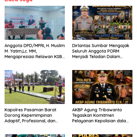
Anggota DPD/MPRI, H. Muslim
Dirlantas Sumbar Mengajak
M. Yatim,Lc. MM,
Seluruh Anggota PORM
Mengapresiasi Relawan KSB
Menjadi Teladan Dalam
Kota Padang salah satu
Mematuhi Aturan Lalu
garda terdepan dalam
Lintas,Menggunakan
Bencana
Perlengkapan Keselamatan
Berkendara
Kapolres Pasaman Barat
AKBP Agung Tribawanto
Dorong Kepemimpinan
Tegaskan Komitmen
Adaptif, Profesional, dan
Pelayanan Kepolisian dalam
Berorientasi Pelayanan
Penanganan Dugaan
Pencurian di Kecamatan