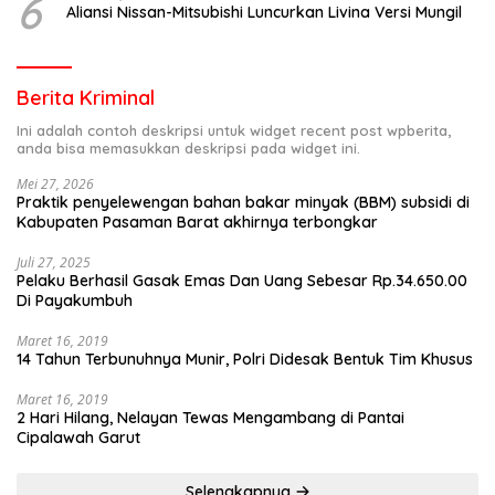
6
Aliansi Nissan-Mitsubishi Luncurkan Livina Versi Mungil
Berita Kriminal
Ini adalah contoh deskripsi untuk widget recent post wpberita,
anda bisa memasukkan deskripsi pada widget ini.
Mei 27, 2026
Praktik penyelewengan bahan bakar minyak (BBM) subsidi di
Kabupaten Pasaman Barat akhirnya terbongkar
Juli 27, 2025
Pelaku Berhasil Gasak Emas Dan Uang Sebesar Rp.34.650.00
Di Payakumbuh
Maret 16, 2019
14 Tahun Terbunuhnya Munir, Polri Didesak Bentuk Tim Khusus
Maret 16, 2019
2 Hari Hilang, Nelayan Tewas Mengambang di Pantai
Cipalawah Garut
Selengkapnya