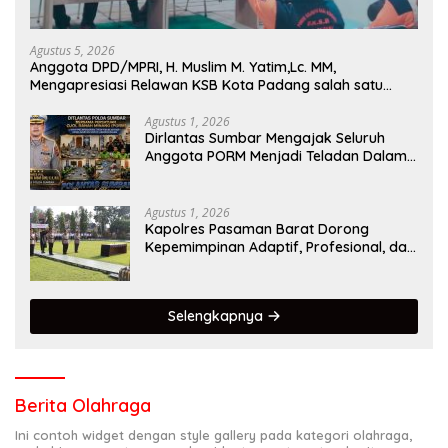
Agustus 5, 2026
Anggota DPD/MPRI, H. Muslim M. Yatim,Lc. MM,
Mengapresiasi Relawan KSB Kota Padang salah satu
garda terdepan dalam Bencana
Agustus 1, 2026
Dirlantas Sumbar Mengajak Seluruh
Anggota PORM Menjadi Teladan Dalam
Mematuhi Aturan Lalu
Lintas,Menggunakan Perlengkapan
Keselamatan Berkendara
Agustus 1, 2026
Kapolres Pasaman Barat Dorong
Kepemimpinan Adaptif, Profesional, dan
Berorientasi Pelayanan
Selengkapnya
Berita Olahraga
Ini contoh widget dengan style gallery pada kategori olahraga,