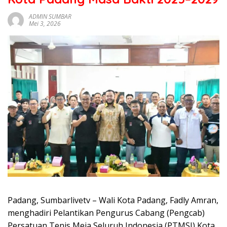
sumbar
tv
ADMIN SUMBAR
Mei 3, 2026
live
Padang, Sumbarlivetv – Wali Kota Padang, Fadly Amran,
menghadiri Pelantikan Pengurus Cabang (Pengcab)
Persatuan Tenis Meja Seluruh Indonesia (PTMSI) Kota