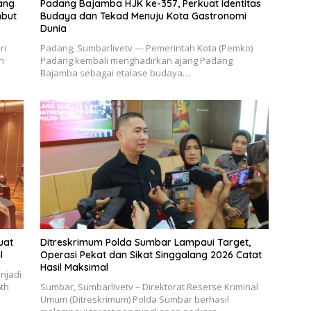
ang
Padang Bajamba HJK ke-357, Perkuat Identitas
mbut
Budaya dan Tekad Menuju Kota Gastronomi
Dunia
ri
Padang, Sumbarlivetv — Pemerintah Kota (Pemko)
h
Padang kembali menghadirkan ajang Padang
Bajamba sebagai etalase budaya…
uat
Ditreskrimum Polda Sumbar Lampaui Target,
l
Operasi Pekat dan Sikat Singgalang 2026 Catat
Hasil Maksimal
njadi
6th
Sumbar, Sumbarlivetv – Direktorat Reserse Kriminal
Umum (Ditreskrimum) Polda Sumbar berhasil