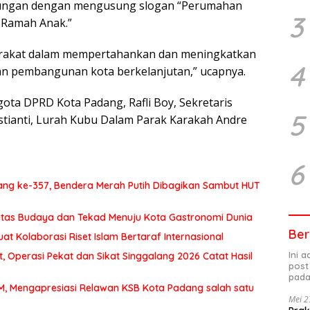
gkungan dengan mengusung slogan “Perumahan
3
 Ramah Anak.”
arakat dalam mempertahankan dan meningkatkan
4
gan pembangunan kota berkelanjutan,” ucapnya.
ota DPRD Kota Padang, Rafli Boy, Sekretaris
5
stianti, Lurah Kubu Dalam Parak Karakah Andre
6
ng ke-357, Bendera Merah Putih Dibagikan Sambut HUT
itas Budaya dan Tekad Menuju Kota Gastronomi Dunia
Ber
at Kolaborasi Riset Islam Bertaraf Internasional
Ini 
 Operasi Pekat dan Sikat Singgalang 2026 Catat Hasil
post
pada
MM, Mengapresiasi Relawan KSB Kota Padang salah satu
Mei 2