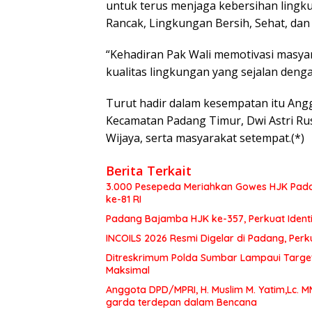
untuk terus menjaga kebersihan lin
Rancak, Lingkungan Bersih, Sehat, dan
“Kehadiran Pak Wali memotivasi masy
kualitas lingkungan yang sejalan den
Turut hadir dalam kesempatan itu Angg
Kecamatan Padang Timur, Dwi Astri Ru
Wijaya, serta masyarakat setempat.(*)
Berita Terkait
3.000 Pesepeda Meriahkan Gowes HJK Pada
ke-81 RI
Padang Bajamba HJK ke-357, Perkuat Ident
INCOILS 2026 Resmi Digelar di Padang, Perku
Ditreskrimum Polda Sumbar Lampaui Target,
Maksimal
Anggota DPD/MPRI, H. Muslim M. Yatim,Lc. 
garda terdepan dalam Bencana