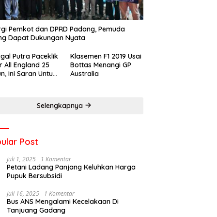
rgi Pemkot dan DPRD Padang, Pemuda
ng Dapat Dukungan Nyata
gal Putra Paceklik
Klasemen F1 2019 Usai
r All England 25
Bottas Menangi GP
n, Ini Saran Untuk
Australia
atan dkk
Selengkapnya
ular Post
Juli 1, 2025
1 Komentar
Petani Ladang Panjang Keluhkan Harga
Pupuk Bersubsidi
Juli 16, 2025
1 Komentar
Bus ANS Mengalami Kecelakaan Di
Tanjuang Gadang