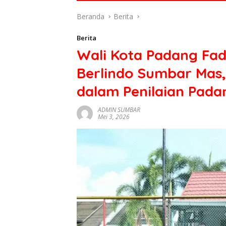
di
Beranda
Berita
indonesia
baik
Berita
dari
Wali Kota Padang Fad
politik,
ekonomi
Berlindo Sumbar Mas,
mapun
budaya
dalam Penilaian Pad
serta
berita
ADMIN SUMBAR
Mei 3, 2026
terbaru
lainnya
di
sumbar
tv
live