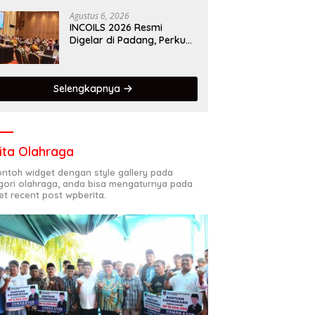
Kota Gastronomi Dunia
Agustus 6, 2026
INCOILS 2026 Resmi
Digelar di Padang, Perkuat
Kolaborasi Riset Islam
Bertaraf Internasional
Selengkapnya
ita Olahraga
contoh widget dengan style gallery pada
gori olahraga, anda bisa mengaturnya pada
et recent post wpberita.