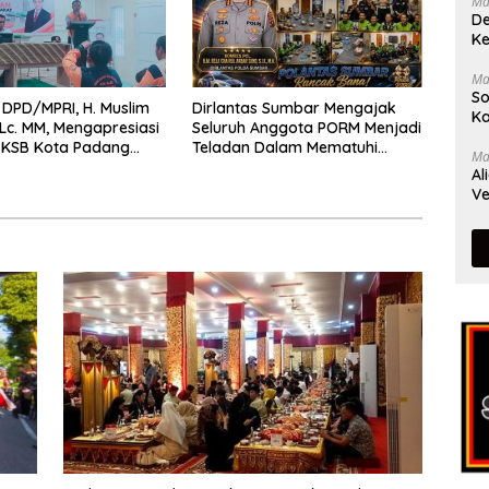
Ma
De
Ke
Ma
So
DPD/MPRI, H. Muslim
Dirlantas Sumbar Mengajak
Ka
,Lc. MM, Mengapresiasi
Seluruh Anggota PORM Menjadi
 KSB Kota Padang
Teladan Dalam Mematuhi
Ma
tu garda terdepan
Aturan Lalu
Al
encana
Lintas,Menggunakan
Ve
Perlengkapan Keselamatan
Berkendara