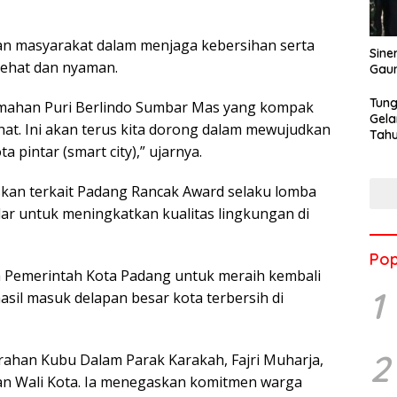
n masyarakat dalam menjaga kebersihan serta
Sine
sehat dan nyaman.
Gau
Tung
mahan Puri Berlindo Sumbar Mas yang kompak
Gela
at. Ini akan terus kita dorong dalam mewujudkan
Tahu
 pintar (smart city),” ujarnya.
Jon
askan terkait Padang Rancak Award selaku lomba
lar untuk meningkatkan kualitas lingkungan di
Pop
ya Pemerintah Kota Padang untuk meraih kembali
1
asil masuk delapan besar kota terbersih di
2
rahan Kubu Dalam Parak Karakah, Fajri Muharja,
an Wali Kota. Ia menegaskan komitmen warga