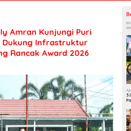
B
In
an
ly Amran Kunjungi Puri
 Dukung Infrastruktur
ang Rancak Award 2026
Ag
3.
Pa
Di