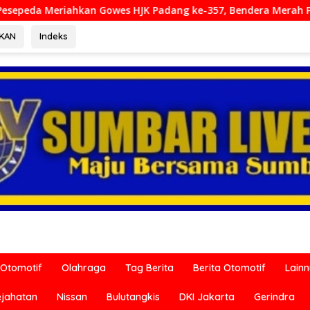
HJK Padang ke-357, Bendera Merah Putih Dibagikan Sambut HUT
RKAN
Indeks
Otomotif
Olahraga
Tag Berita
Berita Otomotif
Lain
ejahatan
Nissan
Bulutangkis
DKI Jakarta
Gerindra