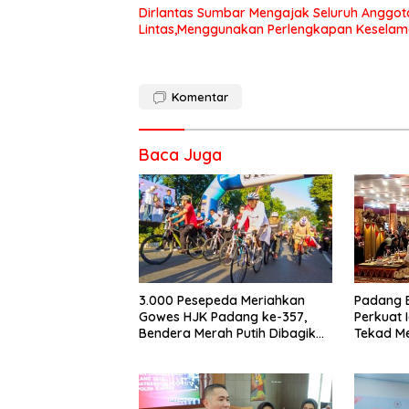
Dirlantas Sumbar Mengajak Seluruh Anggot
Lintas,Menggunakan Perlengkapan Kesela
Komentar
Baca Juga
3.000 Pesepeda Meriahkan
Padang 
Gowes HJK Padang ke-357,
Perkuat 
Bendera Merah Putih Dibagikan
Tekad M
Sambut HUT ke-81 RI
Dunia