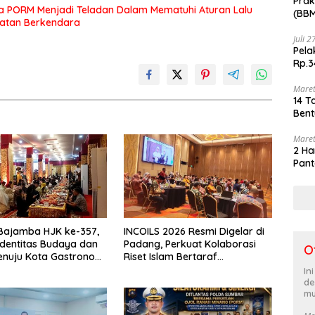
Prak
a PORM Menjadi Teladan Dalam Mematuhi Aturan Lalu
(BBM
matan Berkendara
akhi
Juli 
Pela
Rp.3
Maret
14 T
Bent
Maret
2 Ha
Pant
Bajamba HJK ke-357,
INCOILS 2026 Resmi Digelar di
Identitas Budaya dan
Padang, Perkuat Kolaborasi
O
enuju Kota Gastronomi
Riset Islam Bertaraf
Internasional
In
de
mu