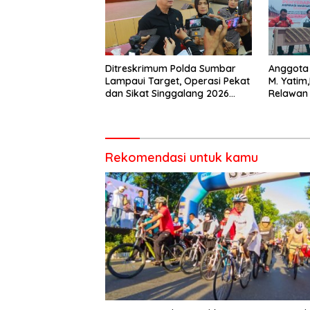
Ditreskrimum Polda Sumbar
Anggota 
Lampaui Target, Operasi Pekat
M. Yatim
dan Sikat Singgalang 2026
Relawan
Catat Hasil Maksimal
salah sa
dalam B
Rekomendasi untuk kamu