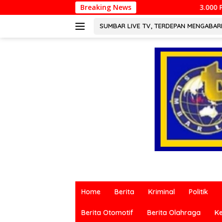
Langsung
Breaking News
3.000 Pesepeda Meriahkan Gowes 
ke
konten
SUMBAR LIVE TV, TERDEPAN MENGABA
Berita
terkini
Home
Berita
Kriminal
Politik
dari
berbagai
Berita Otomotif
Berita Olahraga
K
sumber