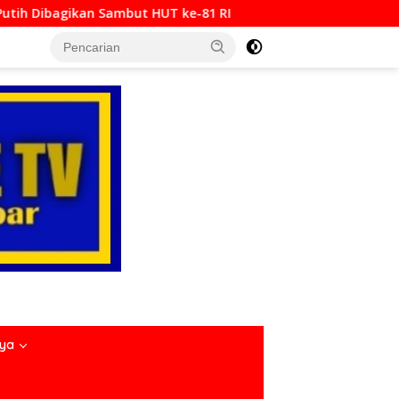
 ke-81 RI
Padang Bajamba HJK ke-357, Perkuat Identi
nya