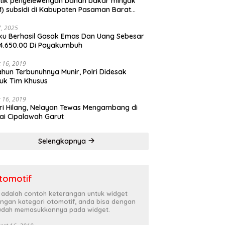
tik penyelewengan bahan bakar minyak
) subsidi di Kabupaten Pasaman Barat
rnya terbongkar
27, 2025
ku Berhasil Gasak Emas Dan Uang Sebesar
4.650.00 Di Payakumbuh
 16, 2019
ahun Terbunuhnya Munir, Polri Didesak
uk Tim Khusus
 16, 2019
ri Hilang, Nelayan Tewas Mengambang di
ai Cipalawah Garut
Selengkapnya
tomotif
i adalah contoh keterangan untuk widget
ngan kategori otomotif, anda bisa dengan
dah memasukkannya pada widget.