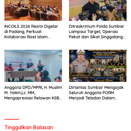
INCOILS 2026 Resmi Digelar
Ditreskrimum Polda Sumbar
di Padang, Perkuat
Lampaui Target, Operasi
Kolaborasi Riset Islam
Pekat dan Sikat Singgalang
Bertaraf Internasional
2026 Catat Hasil Maksimal
Anggota DPD/MPRI, H. Muslim
Dirlantas Sumbar Mengajak
M. Yatim,Lc. MM,
Seluruh Anggota PORM
Mengapresiasi Relawan KSB
Menjadi Teladan Dalam
Kota Padang salah satu
Mematuhi Aturan Lalu
garda terdepan dalam
Lintas,Menggunakan
Bencana
Perlengkapan Keselamatan
Berkendara
Tinggalkan Balasan