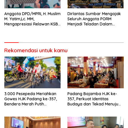
Anggota DPD/MPRI, H. Muslim
Dirlantas Sumbar Mengajak
M. Yatim,Lc. MM,
Seluruh Anggota PORM
Mengapresiasi Relawan KSB
Menjadi Teladan Dalam
Kota Padang salah satu
Mematuhi Aturan Lalu
garda terdepan dalam
Lintas,Menggunakan
Bencana
Perlengkapan Keselamatan
Berkendara
Rekomendasi untuk kamu
3.000 Pesepeda Meriahkan
Padang Bajamba HJK ke-
Gowes HJK Padang ke-357,
357, Perkuat Identitas
Bendera Merah Putih
Budaya dan Tekad Menuju
Dibagikan Sambut HUT ke-81
Kota Gastronomi Dunia
RI