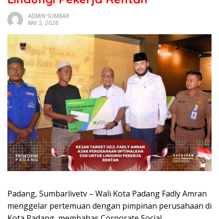
sumbar
tv
ADMIN SUMBAR
Mei 5, 2026
live
Padang, Sumbarlivetv – Wali Kota Padang Fadly Amran
menggelar pertemuan dengan pimpinan perusahaan di
Kota Padang, membahas Corporate Social