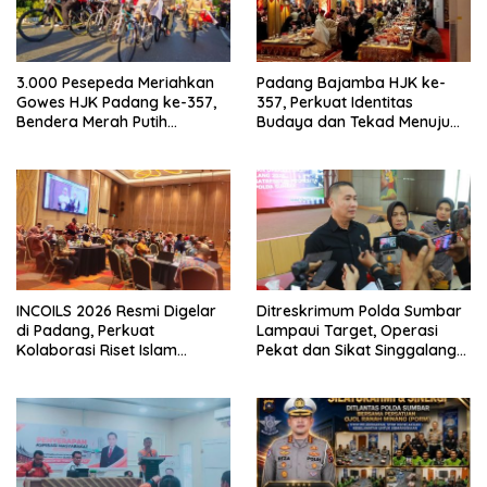
3.000 Pesepeda Meriahkan
Padang Bajamba HJK ke-
Gowes HJK Padang ke-357,
357, Perkuat Identitas
Bendera Merah Putih
Budaya dan Tekad Menuju
Dibagikan Sambut HUT ke-81
Kota Gastronomi Dunia
RI
INCOILS 2026 Resmi Digelar
Ditreskrimum Polda Sumbar
di Padang, Perkuat
Lampaui Target, Operasi
Kolaborasi Riset Islam
Pekat dan Sikat Singgalang
Bertaraf Internasional
2026 Catat Hasil Maksimal