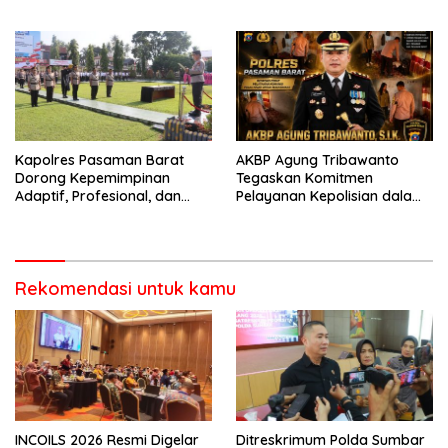
Kota Padang salah satu
Mematuhi Aturan Lalu
garda terdepan dalam
Lintas,Menggunakan
Bencana
Perlengkapan Keselamatan
Berkendara
Kapolres Pasaman Barat
AKBP Agung Tribawanto
Dorong Kepemimpinan
Tegaskan Komitmen
Adaptif, Profesional, dan
Pelayanan Kepolisian dalam
Berorientasi Pelayanan
Penanganan Dugaan
Pencurian di Kecamatan
Pasaman
Rekomendasi untuk kamu
INCOILS 2026 Resmi Digelar
Ditreskrimum Polda Sumbar