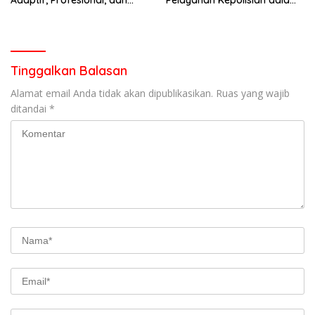
Berorientasi Pelayanan
Penanganan Dugaan
Pencurian di Kecamatan
Pasaman
Tinggalkan Balasan
Alamat email Anda tidak akan dipublikasikan.
Ruas yang wajib
ditandai
*