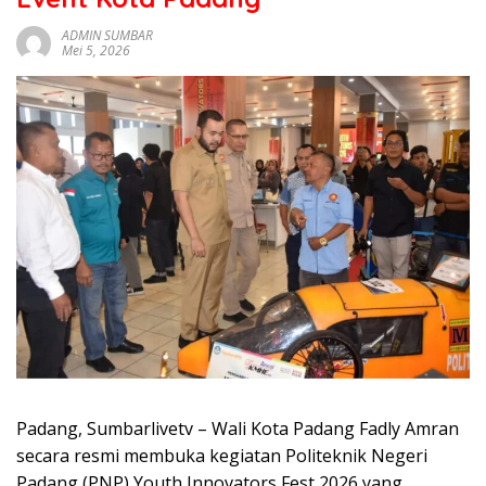
sumbar
tv
ADMIN SUMBAR
Mei 5, 2026
live
Padang, Sumbarlivetv – Wali Kota Padang Fadly Amran
secara resmi membuka kegiatan Politeknik Negeri
Padang (PNP) Youth Innovators Fest 2026 yang