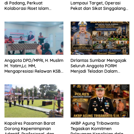
di Padang, Perkuat
Lampaui Target, Operasi
Kolaborasi Riset Islam
Pekat dan Sikat Singgalang
Bertaraf Internasional
2026 Catat Hasil Maksimal
Anggota DPD/MPRI, H. Muslim
Dirlantas Sumbar Mengajak
M. Yatim,Lc. MM,
Seluruh Anggota PORM
Mengapresiasi Relawan KSB
Menjadi Teladan Dalam
Kota Padang salah satu
Mematuhi Aturan Lalu
garda terdepan dalam
Lintas,Menggunakan
Bencana
Perlengkapan Keselamatan
Berkendara
Kapolres Pasaman Barat
AKBP Agung Tribawanto
Dorong Kepemimpinan
Tegaskan Komitmen
Adaptif, Profesional, dan
Pelayanan Kepolisian dalam