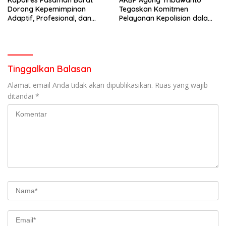
Dorong Kepemimpinan
Tegaskan Komitmen
Adaptif, Profesional, dan
Pelayanan Kepolisian dalam
Berorientasi Pelayanan
Penanganan Dugaan
Pencurian di Kecamatan
Pasaman
Tinggalkan Balasan
Alamat email Anda tidak akan dipublikasikan.
Ruas yang wajib
ditandai
*