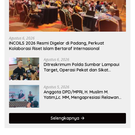
Agustus 6, 2026
INCOILS 2026 Resmi Digelar di Padang, Perkuat
Kolaborasi Riset Islam Bertaraf Internasional
Agustus 6, 2026
Ditreskrimum Polda Sumbar Lampaui
Target, Operasi Pekat dan Sikat
Singgalang 2026 Catat Hasil Maksimal
Agustus 5, 2026
Anggota DPD/MPRI, H. Muslim M.
Yatim,Lc. MM, Mengapresiasi Relawan
KSB Kota Padang salah satu garda
terdepan dalam Bencana
Selengkapnya