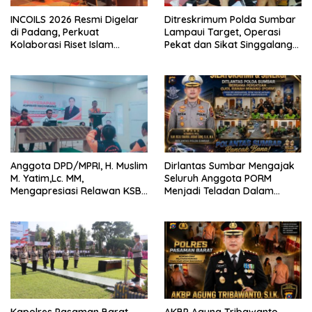
INCOILS 2026 Resmi Digelar
Ditreskrimum Polda Sumbar
di Padang, Perkuat
Lampaui Target, Operasi
Kolaborasi Riset Islam
Pekat dan Sikat Singgalang
Bertaraf Internasional
2026 Catat Hasil Maksimal
Anggota DPD/MPRI, H. Muslim
Dirlantas Sumbar Mengajak
M. Yatim,Lc. MM,
Seluruh Anggota PORM
Mengapresiasi Relawan KSB
Menjadi Teladan Dalam
Kota Padang salah satu
Mematuhi Aturan Lalu
garda terdepan dalam
Lintas,Menggunakan
Bencana
Perlengkapan Keselamatan
Berkendara
Kapolres Pasaman Barat
AKBP Agung Tribawanto