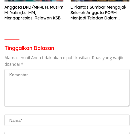
Anggota DPD/MPRI, H. Muslim
Dirlantas Sumbar Mengajak
M. Yatim,Lc. MM,
Seluruh Anggota PORM
Mengapresiasi Relawan KSB
Menjadi Teladan Dalam
Kota Padang salah satu
Mematuhi Aturan Lalu
garda terdepan dalam
Lintas,Menggunakan
Bencana
Perlengkapan Keselamatan
Berkendara
Tinggalkan Balasan
Alamat email Anda tidak akan dipublikasikan.
Ruas yang wajib
ditandai
*