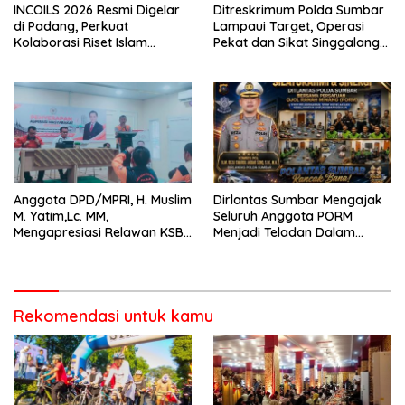
INCOILS 2026 Resmi Digelar
Ditreskrimum Polda Sumbar
di Padang, Perkuat
Lampaui Target, Operasi
Kolaborasi Riset Islam
Pekat dan Sikat Singgalang
Bertaraf Internasional
2026 Catat Hasil Maksimal
Anggota DPD/MPRI, H. Muslim
Dirlantas Sumbar Mengajak
M. Yatim,Lc. MM,
Seluruh Anggota PORM
Mengapresiasi Relawan KSB
Menjadi Teladan Dalam
Kota Padang salah satu
Mematuhi Aturan Lalu
garda terdepan dalam
Lintas,Menggunakan
Bencana
Perlengkapan Keselamatan
Berkendara
Rekomendasi untuk kamu