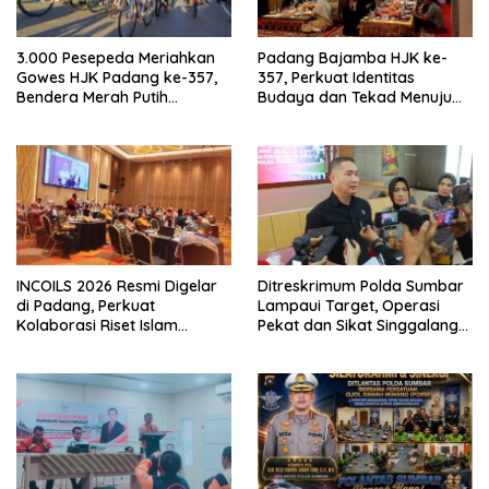
3.000 Pesepeda Meriahkan
Padang Bajamba HJK ke-
Gowes HJK Padang ke-357,
357, Perkuat Identitas
Bendera Merah Putih
Budaya dan Tekad Menuju
Dibagikan Sambut HUT ke-81
Kota Gastronomi Dunia
RI
INCOILS 2026 Resmi Digelar
Ditreskrimum Polda Sumbar
di Padang, Perkuat
Lampaui Target, Operasi
Kolaborasi Riset Islam
Pekat dan Sikat Singgalang
Bertaraf Internasional
2026 Catat Hasil Maksimal