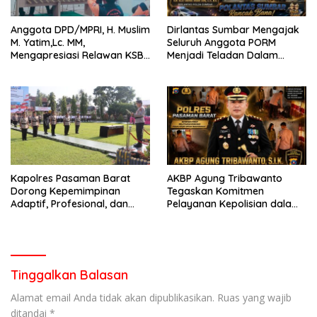
Anggota DPD/MPRI, H. Muslim
Dirlantas Sumbar Mengajak
M. Yatim,Lc. MM,
Seluruh Anggota PORM
Mengapresiasi Relawan KSB
Menjadi Teladan Dalam
Kota Padang salah satu
Mematuhi Aturan Lalu
garda terdepan dalam
Lintas,Menggunakan
Bencana
Perlengkapan Keselamatan
Berkendara
Kapolres Pasaman Barat
AKBP Agung Tribawanto
Dorong Kepemimpinan
Tegaskan Komitmen
Adaptif, Profesional, dan
Pelayanan Kepolisian dalam
Berorientasi Pelayanan
Penanganan Dugaan
Pencurian di Kecamatan
Pasaman
Tinggalkan Balasan
Alamat email Anda tidak akan dipublikasikan.
Ruas yang wajib
ditandai
*