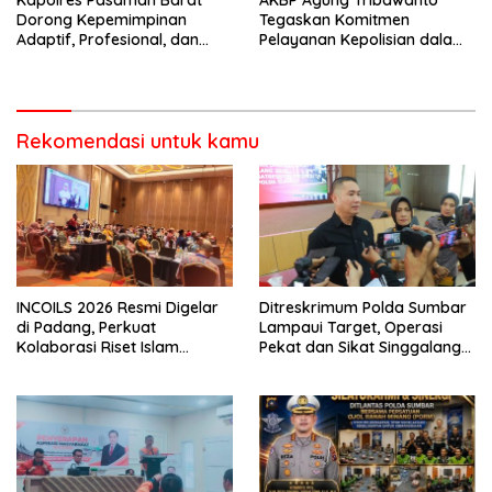
Kapolres Pasaman Barat
AKBP Agung Tribawanto
Dorong Kepemimpinan
Tegaskan Komitmen
Adaptif, Profesional, dan
Pelayanan Kepolisian dalam
Berorientasi Pelayanan
Penanganan Dugaan
Pencurian di Kecamatan
Pasaman
Rekomendasi untuk kamu
INCOILS 2026 Resmi Digelar
Ditreskrimum Polda Sumbar
di Padang, Perkuat
Lampaui Target, Operasi
Kolaborasi Riset Islam
Pekat dan Sikat Singgalang
Bertaraf Internasional
2026 Catat Hasil Maksimal