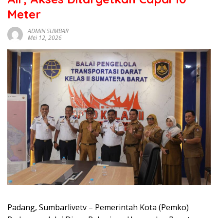
sumbar
Meter
tv
live
ADMIN SUMBAR
Mei 12, 2026
Padang, Sumbarlivetv – Pemerintah Kota (Pemko)