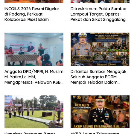
INCOILS 2026 Resmi Digelar
Ditreskrimum Polda Sumbar
di Padang, Perkuat
Lampaui Target, Operasi
Kolaborasi Riset Islam
Pekat dan Sikat Singgalang
Bertaraf Internasional
2026 Catat Hasil Maksimal
Anggota DPD/MPRI, H. Muslim
Dirlantas Sumbar Mengajak
M. Yatim,Lc. MM,
Seluruh Anggota PORM
Mengapresiasi Relawan KSB
Menjadi Teladan Dalam
Kota Padang salah satu
Mematuhi Aturan Lalu
garda terdepan dalam
Lintas,Menggunakan
Bencana
Perlengkapan Keselamatan
Berkendara