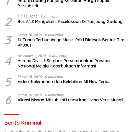
1
Petani Ladang Panjang Keluhkan Harga Pupuk
Bersubsidi
2
Juli 16, 2025
1 Komentar
Bus ANS Mengalami Kecelakaan Di Tanjuang Gadang
3
Maret 16, 2019
0 Komentar
14 Tahun Terbunuhnya Munir, Polri Didesak Bentuk Tim
Khusus
4
Desember 2, 2025
0 Komentar
Humas Divre II Sumbar Persembahkan Prestasi
Nasional Melalui Keterbukaan Informasi
5
Maret 16, 2019
0 Komentar
Video: Kelemahan dan Kelebihan All New Terios
6
Maret 16, 2019
0 Komentar
Aliansi Nissan-Mitsubishi Luncurkan Livina Versi Mungil
Berita Kriminal
Ini adalah contoh deskripsi untuk widget recent post wpberita,