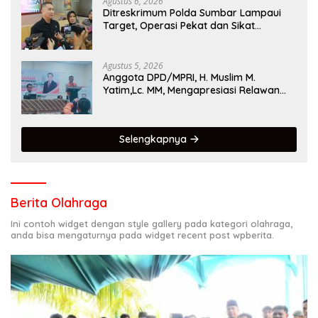
Agustus 6, 2026
Ditreskrimum Polda Sumbar Lampaui
Target, Operasi Pekat dan Sikat
Singgalang 2026 Catat Hasil Maksimal
Agustus 5, 2026
Anggota DPD/MPRI, H. Muslim M.
Yatim,Lc. MM, Mengapresiasi Relawan
KSB Kota Padang salah satu garda
terdepan dalam Bencana
Selengkapnya
Berita Olahraga
Ini contoh widget dengan style gallery pada kategori olahraga,
anda bisa mengaturnya pada widget recent post wpberita.