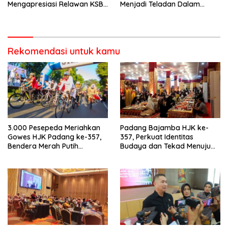
Mengapresiasi Relawan KSB
Menjadi Teladan Dalam
Kota Padang salah satu
Mematuhi Aturan Lalu
garda terdepan dalam
Lintas,Menggunakan
Bencana
Perlengkapan Keselamatan
Berkendara
Rekomendasi untuk kamu
3.000 Pesepeda Meriahkan
Padang Bajamba HJK ke-
Gowes HJK Padang ke-357,
357, Perkuat Identitas
Bendera Merah Putih
Budaya dan Tekad Menuju
Dibagikan Sambut HUT ke-81
Kota Gastronomi Dunia
RI