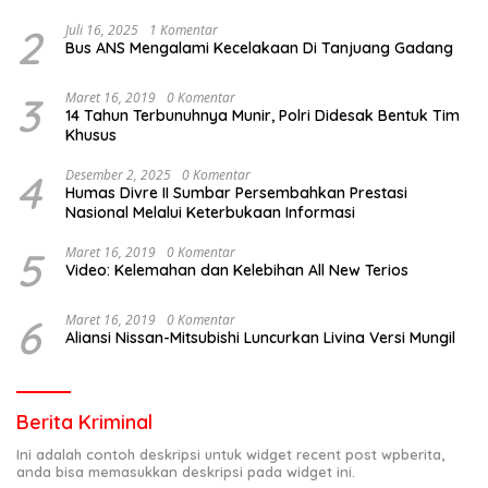
2
Juli 16, 2025
1 Komentar
Bus ANS Mengalami Kecelakaan Di Tanjuang Gadang
3
Maret 16, 2019
0 Komentar
14 Tahun Terbunuhnya Munir, Polri Didesak Bentuk Tim
Khusus
4
Desember 2, 2025
0 Komentar
Humas Divre II Sumbar Persembahkan Prestasi
Nasional Melalui Keterbukaan Informasi
5
Maret 16, 2019
0 Komentar
Video: Kelemahan dan Kelebihan All New Terios
6
Maret 16, 2019
0 Komentar
Aliansi Nissan-Mitsubishi Luncurkan Livina Versi Mungil
Berita Kriminal
Ini adalah contoh deskripsi untuk widget recent post wpberita,
anda bisa memasukkan deskripsi pada widget ini.