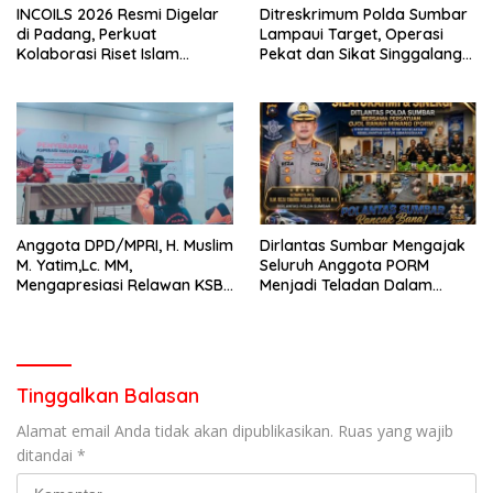
INCOILS 2026 Resmi Digelar
Ditreskrimum Polda Sumbar
di Padang, Perkuat
Lampaui Target, Operasi
Kolaborasi Riset Islam
Pekat dan Sikat Singgalang
Bertaraf Internasional
2026 Catat Hasil Maksimal
Anggota DPD/MPRI, H. Muslim
Dirlantas Sumbar Mengajak
M. Yatim,Lc. MM,
Seluruh Anggota PORM
Mengapresiasi Relawan KSB
Menjadi Teladan Dalam
Kota Padang salah satu
Mematuhi Aturan Lalu
garda terdepan dalam
Lintas,Menggunakan
Bencana
Perlengkapan Keselamatan
Berkendara
Tinggalkan Balasan
Alamat email Anda tidak akan dipublikasikan.
Ruas yang wajib
ditandai
*