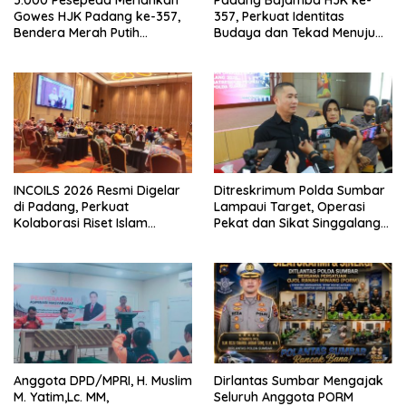
Gowes HJK Padang ke-357,
357, Perkuat Identitas
Bendera Merah Putih
Budaya dan Tekad Menuju
Dibagikan Sambut HUT ke-81
Kota Gastronomi Dunia
RI
INCOILS 2026 Resmi Digelar
Ditreskrimum Polda Sumbar
di Padang, Perkuat
Lampaui Target, Operasi
Kolaborasi Riset Islam
Pekat dan Sikat Singgalang
Bertaraf Internasional
2026 Catat Hasil Maksimal
Anggota DPD/MPRI, H. Muslim
Dirlantas Sumbar Mengajak
M. Yatim,Lc. MM,
Seluruh Anggota PORM