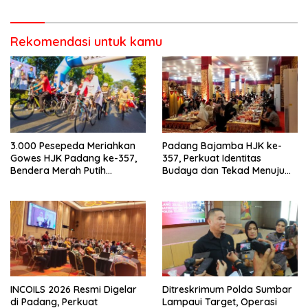
garda terdepan dalam
Lintas,Menggunakan
Bencana
Perlengkapan Keselamatan
Berkendara
Rekomendasi untuk kamu
3.000 Pesepeda Meriahkan
Padang Bajamba HJK ke-
Gowes HJK Padang ke-357,
357, Perkuat Identitas
Bendera Merah Putih
Budaya dan Tekad Menuju
Dibagikan Sambut HUT ke-81
Kota Gastronomi Dunia
RI
INCOILS 2026 Resmi Digelar
Ditreskrimum Polda Sumbar
di Padang, Perkuat
Lampaui Target, Operasi