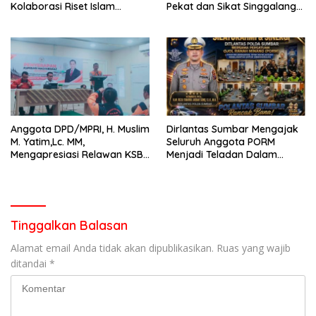
Kolaborasi Riset Islam
Pekat dan Sikat Singgalang
Bertaraf Internasional
2026 Catat Hasil Maksimal
Anggota DPD/MPRI, H. Muslim
Dirlantas Sumbar Mengajak
M. Yatim,Lc. MM,
Seluruh Anggota PORM
Mengapresiasi Relawan KSB
Menjadi Teladan Dalam
Kota Padang salah satu
Mematuhi Aturan Lalu
garda terdepan dalam
Lintas,Menggunakan
Bencana
Perlengkapan Keselamatan
Berkendara
Tinggalkan Balasan
Alamat email Anda tidak akan dipublikasikan.
Ruas yang wajib
ditandai
*