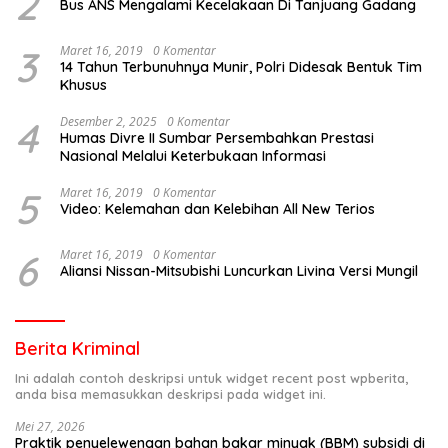
2
Bus ANS Mengalami Kecelakaan Di Tanjuang Gadang
3
Maret 16, 2019
0 Komentar
14 Tahun Terbunuhnya Munir, Polri Didesak Bentuk Tim
Khusus
4
Desember 2, 2025
0 Komentar
Humas Divre II Sumbar Persembahkan Prestasi
Nasional Melalui Keterbukaan Informasi
5
Maret 16, 2019
0 Komentar
Video: Kelemahan dan Kelebihan All New Terios
6
Maret 16, 2019
0 Komentar
Aliansi Nissan-Mitsubishi Luncurkan Livina Versi Mungil
Berita Kriminal
Ini adalah contoh deskripsi untuk widget recent post wpberita,
anda bisa memasukkan deskripsi pada widget ini.
Mei 27, 2026
Praktik penyelewengan bahan bakar minyak (BBM) subsidi di