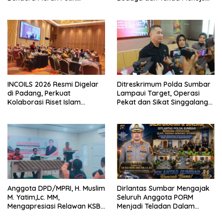
Dibagikan Sambut HUT ke-81
Kota Gastronomi Dunia
RI
INCOILS 2026 Resmi Digelar
Ditreskrimum Polda Sumbar
di Padang, Perkuat
Lampaui Target, Operasi
Kolaborasi Riset Islam
Pekat dan Sikat Singgalang
Bertaraf Internasional
2026 Catat Hasil Maksimal
Anggota DPD/MPRI, H. Muslim
Dirlantas Sumbar Mengajak
M. Yatim,Lc. MM,
Seluruh Anggota PORM
Mengapresiasi Relawan KSB
Menjadi Teladan Dalam
Kota Padang salah satu
Mematuhi Aturan Lalu