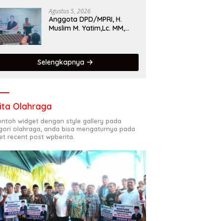
Singgalang 2026 Catat
Hasil Maksimal
Agustus 5, 2026
Anggota DPD/MPRI, H.
Muslim M. Yatim,Lc. MM,
Mengapresiasi Relawan
KSB Kota Padang salah
satu garda terdepan
Selengkapnya
dalam Bencana
ita Olahraga
contoh widget dengan style gallery pada
gori olahraga, anda bisa mengaturnya pada
et recent post wpberita.