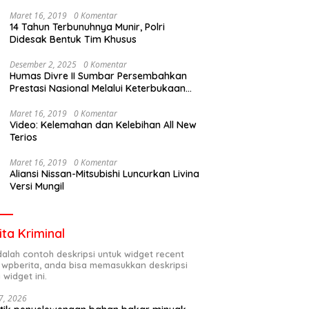
Maret 16, 2019
0 Komentar
14 Tahun Terbunuhnya Munir, Polri
Didesak Bentuk Tim Khusus
Desember 2, 2025
0 Komentar
Humas Divre II Sumbar Persembahkan
Prestasi Nasional Melalui Keterbukaan
Informasi
Maret 16, 2019
0 Komentar
Video: Kelemahan dan Kelebihan All New
Terios
Maret 16, 2019
0 Komentar
Aliansi Nissan-Mitsubishi Luncurkan Livina
Versi Mungil
ita Kriminal
adalah contoh deskripsi untuk widget recent
 wpberita, anda bisa memasukkan deskripsi
 widget ini.
7, 2026