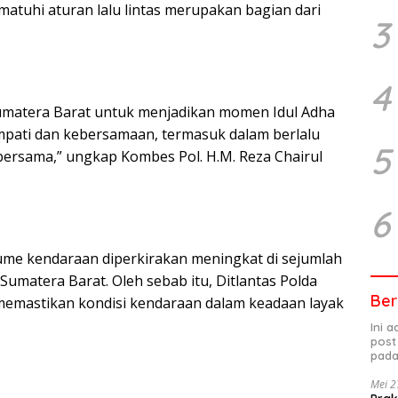
tuhi aturan lalu lintas merupakan bagian dari
3
4
umatera Barat untuk menjadikan momen Idul Adha
mpati dan kebersamaan, termasuk dalam berlalu
5
bersama,” ungkap Kombes Pol. H.M. Reza Chairul
6
lume kendaraan diperkirakan meningkat di sejumlah
umatera Barat. Oleh sebab itu, Ditlantas Polda
Ber
mastikan kondisi kendaraan dalam keadaan layak
Ini 
post
pada
Mei 2