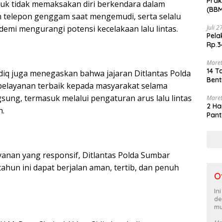
Prak
ntuk tidak memaksakan diri berkendara dalam
(BBM
n telepon genggam saat mengemudi, serta selalu
akhi
Juli 
mi mengurangi potensi kecelakaan lalu lintas.
Pela
Rp.3
Maret
14 T
idiq juga menegaskan bahwa jajaran Ditlantas Polda
Bent
pelayanan terbaik kepada masyarakat selama
ung, termasuk melalui pengaturan arus lalu lintas
Maret
2 Ha
n.
Pant
nan yang responsif, Ditlantas Polda Sumbar
ahun ini dapat berjalan aman, tertib, dan penuh
O
In
de
mu