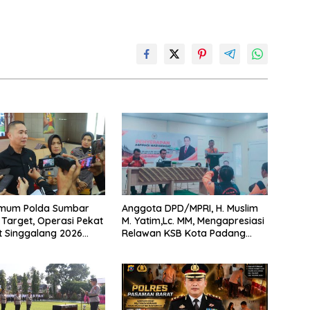
rimum Polda Sumbar
Anggota DPD/MPRI, H. Muslim
Target, Operasi Pekat
M. Yatim,Lc. MM, Mengapresiasi
t Singgalang 2026
Relawan KSB Kota Padang
sil Maksimal
salah satu garda terdepan
dalam Bencana