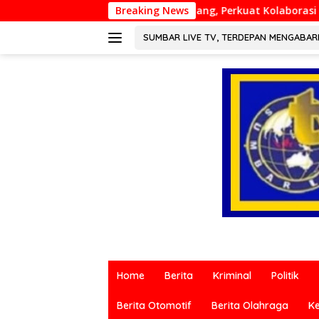
Langsung
ar di Padang, Perkuat Kolaborasi Riset Islam Bertaraf Internasi
Breaking News
ke
konten
SUMBAR LIVE TV, TERDEPAN MENGABA
Berita
terkini
Home
Berita
Kriminal
Politik
dari
berbagai
Berita Otomotif
Berita Olahraga
K
sumber