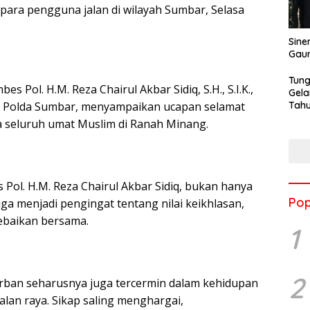
ara pengguna jalan di wilayah Sumbar, Selasa
Sine
Gau
Tung
s Pol. H.M. Reza Chairul Akbar Sidiq, S.H., S.I.K.,
Gela
Tahu
tas Polda Sumbar, menyampaikan ucapan selamat
Jon
 seluruh umat Muslim di Ranah Minang.
ol. H.M. Reza Chairul Akbar Sidiq, bukan hanya
Pop
ga menjadi pengingat tentang nilai keikhlasan,
ebaikan bersama.
1
2
ban seharusnya juga tercermin dalam kehidupan
jalan raya. Sikap saling menghargai,