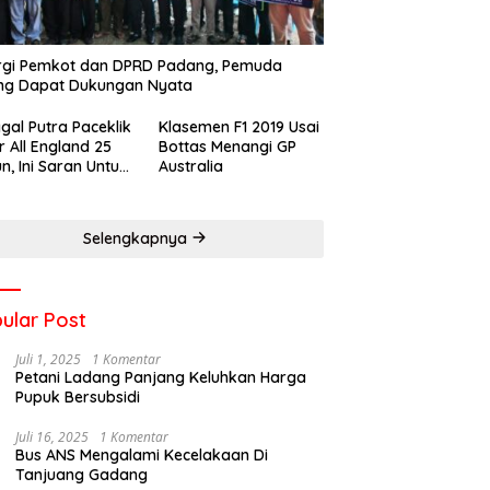
rgi Pemkot dan DPRD Padang, Pemuda
ng Dapat Dukungan Nyata
gal Putra Paceklik
Klasemen F1 2019 Usai
r All England 25
Bottas Menangi GP
n, Ini Saran Untuk
Australia
atan dkk
Selengkapnya
ular Post
Juli 1, 2025
1 Komentar
Petani Ladang Panjang Keluhkan Harga
Pupuk Bersubsidi
Juli 16, 2025
1 Komentar
Bus ANS Mengalami Kecelakaan Di
Tanjuang Gadang