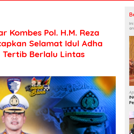
B
In
an
ar Kombes Pol. H.M. Reza
Ucapkan Selamat Idul Adha
Tertib Berlalu Lintas
Ag
IN
Pe
In