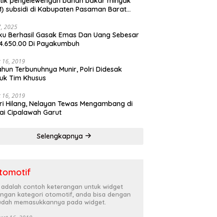
tik penyelewengan bahan bakar minyak
) subsidi di Kabupaten Pasaman Barat
rnya terbongkar
27, 2025
ku Berhasil Gasak Emas Dan Uang Sebesar
4.650.00 Di Payakumbuh
 16, 2019
ahun Terbunuhnya Munir, Polri Didesak
uk Tim Khusus
 16, 2019
ri Hilang, Nelayan Tewas Mengambang di
ai Cipalawah Garut
Selengkapnya
tomotif
i adalah contoh keterangan untuk widget
ngan kategori otomotif, anda bisa dengan
dah memasukkannya pada widget.