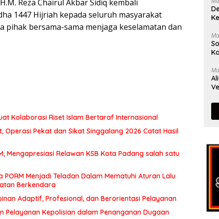
Ma
H.M. Reza Chairul Akbar Sidiq kembali
De
dha 1447 Hijriah kepada seluruh masyarakat
Ke
a pihak bersama-sama menjaga keselamatan dan
Ma
So
Ka
Ma
Al
Ve
at Kolaborasi Riset Islam Bertaraf Internasional
 Operasi Pekat dan Sikat Singgalang 2026 Catat Hasil
MM, Mengapresiasi Relawan KSB Kota Padang salah satu
a PORM Menjadi Teladan Dalam Mematuhi Aturan Lalu
matan Berkendara
an Adaptif, Profesional, dan Berorientasi Pelayanan
n Pelayanan Kepolisian dalam Penanganan Dugaan