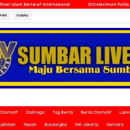
onal
Ditreskrimum Polda Sumbar Lampaui Target, Opera
RKAN
Indeks
Otomotif
Olahraga
Tag Berita
Berita Otomotif
Lain
ejahatan
Nissan
Bulutangkis
DKI Jakarta
Gerindra