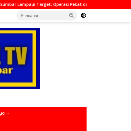
si Pekat dan Sikat Singgalang 2026 Catat Hasil Maksimal
nya