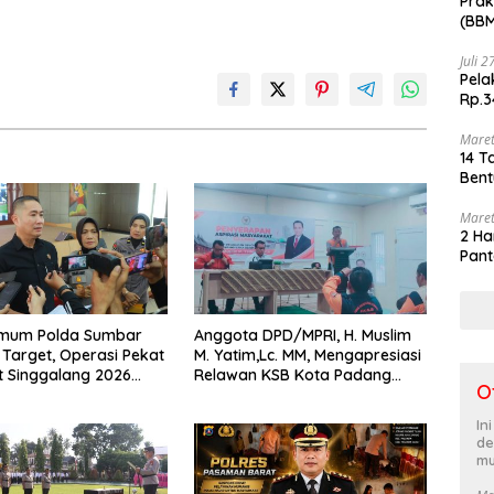
Prak
(BBM
akhi
Juli 
Pela
Rp.3
Maret
14 T
Bent
Maret
2 Ha
Pant
rimum Polda Sumbar
Anggota DPD/MPRI, H. Muslim
Target, Operasi Pekat
M. Yatim,Lc. MM, Mengapresiasi
t Singgalang 2026
Relawan KSB Kota Padang
O
sil Maksimal
salah satu garda terdepan
dalam Bencana
In
de
mu