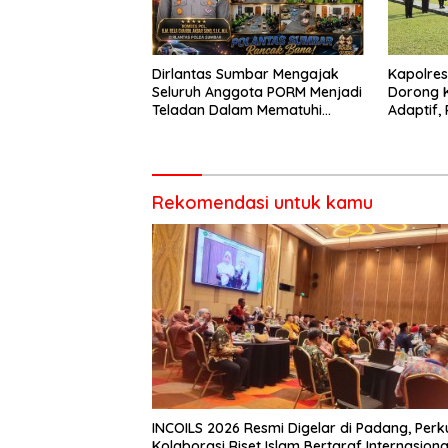
Dirlantas Sumbar Mengajak
Kapolre
Seluruh Anggota PORM Menjadi
Dorong 
Teladan Dalam Mematuhi
Adaptif, 
Aturan Lalu
Berorien
Lintas,Menggunakan
Perlengkapan Keselamatan
Berkendara
Rekomendasi untuk kamu
INCOILS 2026 Resmi Digelar di Padang, Perk
Kolaborasi Riset Islam Bertaraf Internasiona