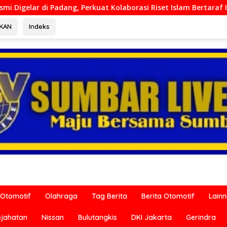
at Kolaborasi Riset Islam Bertaraf Internasional
Ditres
RKAN
Indeks
Otomotif
Olahraga
Tag Berita
Berita Otomotif
Lain
ejahatan
Nissan
Bulutangkis
DKI Jakarta
Gerindra