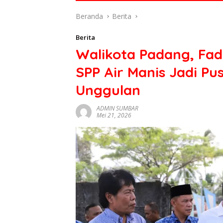
di
Beranda
Berita
indonesia
baik
Berita
dari
Walikota Padang, Fa
politik,
ekonomi
SPP Air Manis Jadi Pu
mapun
budaya
Unggulan
serta
berita
ADMIN SUMBAR
Mei 21, 2026
terbaru
lainnya
di
sumbar
tv
live