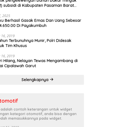
tik penyelewengan bahan bakar minyak
) subsidi di Kabupaten Pasaman Barat
rnya terbongkar
27, 2025
ku Berhasil Gasak Emas Dan Uang Sebesar
4.650.00 Di Payakumbuh
 16, 2019
ahun Terbunuhnya Munir, Polri Didesak
uk Tim Khusus
 16, 2019
ri Hilang, Nelayan Tewas Mengambang di
ai Cipalawah Garut
Selengkapnya
tomotif
i adalah contoh keterangan untuk widget
ngan kategori otomotif, anda bisa dengan
dah memasukkannya pada widget.