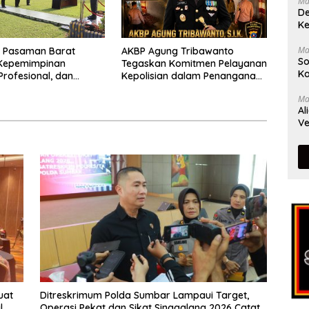
Ma
De
Ke
Ma
s Pasaman Barat
AKBP Agung Tribawanto
So
Kepemimpinan
Tegaskan Komitmen Pelayanan
Ka
Profesional, dan
Kepolisian dalam Penanganan
tasi Pelayanan
Dugaan Pencurian di
Ma
Kecamatan Pasaman
Al
Ve
uat
Ditreskrimum Polda Sumbar Lampaui Target,
l
Operasi Pekat dan Sikat Singgalang 2026 Catat