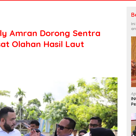
B
In
an
dly Amran Dorong Sentra
sat Olahan Hasil Laut
Ag
IN
Pe
In