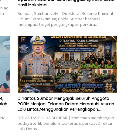
Hasil Maksimal
njadi
6th
Sumbar, Sumbarlivetv – Direktorat Reserse Kriminal
Umum (Ditreskrimum) Polda Sumbar berhasil
melampaui target pengungkapan perkara…
M,
Dirlantas Sumbar Mengajak Seluruh Anggota
alah
PORM Menjadi Teladan Dalam Mematuhi Aturan
Lalu Lintas,Menggunakan Perlengkapan
Keselamatan Berkendara
INA
DITLANTAS POLDA SUMBAR | Komitmen membangun
budaya tertib berlalu lintas terus diperkuat Direktur
Lalu Lintas…