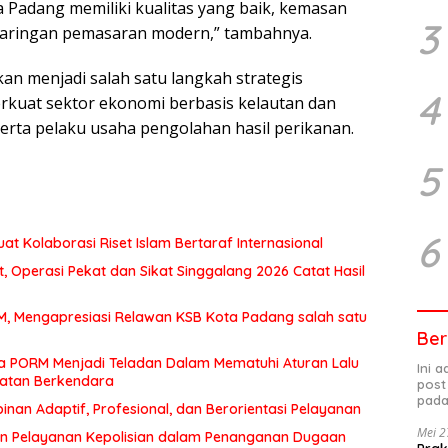
ta Padang memiliki kualitas yang baik, kemasan
3
jaringan pemasaran modern,” tambahnya.
n menjadi salah satu langkah strategis
4
kuat sektor ekonomi berbasis kelautan dan
erta pelaku usaha pengolahan hasil perikanan.
5
6
at Kolaborasi Riset Islam Bertaraf Internasional
 Operasi Pekat dan Sikat Singgalang 2026 Catat Hasil
MM, Mengapresiasi Relawan KSB Kota Padang salah satu
Ber
a PORM Menjadi Teladan Dalam Mematuhi Aturan Lalu
Ini 
matan Berkendara
post
pada
an Adaptif, Profesional, dan Berorientasi Pelayanan
Mei 2
n Pelayanan Kepolisian dalam Penanganan Dugaan