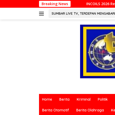
Langsung
INCOILS 2026 Resmi Digelar di Padang, Perku
Breaking News
ke
konten
SUMBAR LIVE TV, TERDEPAN MENGABA
Berita
terkini
Home
Berita
Kriminal
Politik
dari
berbagai
Berita Otomotif
Berita Olahraga
K
sumber