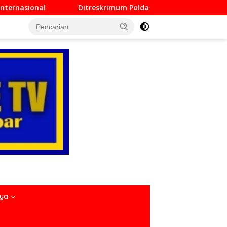
krimum Polda Sumbar Lampaui Target, Operasi Pekat dan Sikat
nya