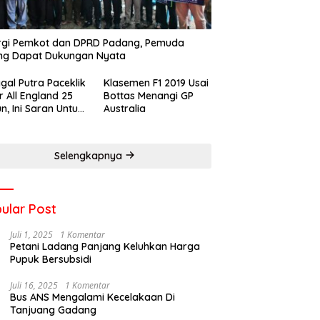
rgi Pemkot dan DPRD Padang, Pemuda
ng Dapat Dukungan Nyata
gal Putra Paceklik
Klasemen F1 2019 Usai
r All England 25
Bottas Menangi GP
n, Ini Saran Untuk
Australia
atan dkk
Selengkapnya
ular Post
Juli 1, 2025
1 Komentar
Petani Ladang Panjang Keluhkan Harga
Pupuk Bersubsidi
Juli 16, 2025
1 Komentar
Bus ANS Mengalami Kecelakaan Di
Tanjuang Gadang