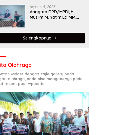
Singgalang 2026 Catat
Hasil Maksimal
Agustus 5, 2026
Anggota DPD/MPRI, H.
Muslim M. Yatim,Lc. MM,
Mengapresiasi Relawan
KSB Kota Padang salah
satu garda terdepan
Selengkapnya
dalam Bencana
ita Olahraga
contoh widget dengan style gallery pada
gori olahraga, anda bisa mengaturnya pada
et recent post wpberita.