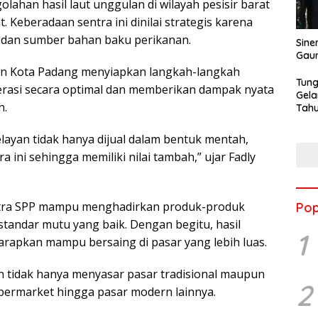
ahan hasil laut unggulan di wilayah pesisir barat
 Keberadaan sentra ini dinilai strategis karena
 dan sumber bahan baku perikanan.
Sine
Gau
an Kota Padang menyiapkan langkah-langkah
Tung
perasi secara optimal dan memberikan dampak nyata
Gela
n.
Tahu
Jon
elayan tidak hanya dijual dalam bentuk mentah,
ra ini sehingga memiliki nilai tambah,” ujar Fadly
entra SPP mampu menghadirkan produk-produk
Pop
 standar mutu yang baik. Dengan begitu, hasil
1
arapkan mampu bersaing di pasar yang lebih luas.
 tidak hanya menyasar pasar tradisional maupun
2
permarket hingga pasar modern lainnya.