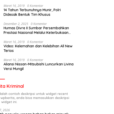
Maret 16, 2019
0 Komentar
14 Tahun Terbunuhnya Munir, Polri
Didesak Bentuk Tim Khusus
Desember 2, 2025
0 Komentar
Humas Divre II Sumbar Persembahkan
Prestasi Nasional Melalui Keterbukaan
Informasi
Maret 16, 2019
0 Komentar
Video: Kelemahan dan Kelebihan All New
Terios
Maret 16, 2019
0 Komentar
Aliansi Nissan-Mitsubishi Luncurkan Livina
Versi Mungil
ita Kriminal
adalah contoh deskripsi untuk widget recent
 wpberita, anda bisa memasukkan deskripsi
 widget ini.
7, 2026