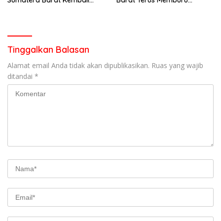
Sumatera Barat Kembali
Barat Terus Memburu
Menyapa Masyarakat Lewat
Jaringan Narkotika hingga
Kegiatan Ngobras
ke Akarnya
Tinggalkan Balasan
Alamat email Anda tidak akan dipublikasikan.
Ruas yang wajib
ditandai
*