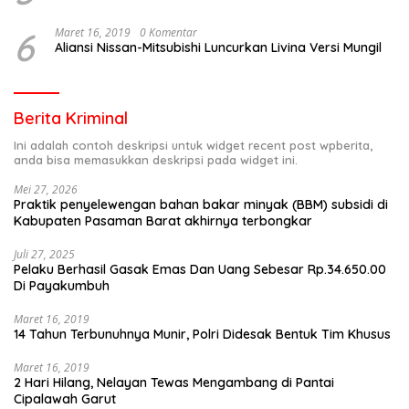
6
Maret 16, 2019
0 Komentar
Aliansi Nissan-Mitsubishi Luncurkan Livina Versi Mungil
Berita Kriminal
Ini adalah contoh deskripsi untuk widget recent post wpberita,
anda bisa memasukkan deskripsi pada widget ini.
Mei 27, 2026
Praktik penyelewengan bahan bakar minyak (BBM) subsidi di
Kabupaten Pasaman Barat akhirnya terbongkar
Juli 27, 2025
Pelaku Berhasil Gasak Emas Dan Uang Sebesar Rp.34.650.00
Di Payakumbuh
Maret 16, 2019
14 Tahun Terbunuhnya Munir, Polri Didesak Bentuk Tim Khusus
Maret 16, 2019
2 Hari Hilang, Nelayan Tewas Mengambang di Pantai
Cipalawah Garut