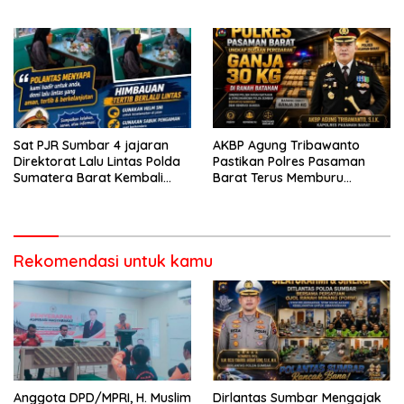
Berorientasi Pelayanan
Penanganan Dugaan
Pencurian di Kecamatan
Pasaman
Sat PJR Sumbar 4 jajaran
AKBP Agung Tribawanto
Direktorat Lalu Lintas Polda
Pastikan Polres Pasaman
Sumatera Barat Kembali
Barat Terus Memburu
Menyapa Masyarakat Lewat
Jaringan Narkotika hingga
Kegiatan Ngobras
ke Akarnya
Rekomendasi untuk kamu
Anggota DPD/MPRI, H. Muslim
Dirlantas Sumbar Mengajak