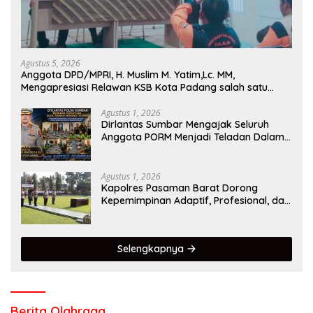
Agustus 5, 2026
Anggota DPD/MPRI, H. Muslim M. Yatim,Lc. MM,
Mengapresiasi Relawan KSB Kota Padang salah satu
garda terdepan dalam Bencana
Agustus 1, 2026
Dirlantas Sumbar Mengajak Seluruh
Anggota PORM Menjadi Teladan Dalam
Mematuhi Aturan Lalu
Lintas,Menggunakan Perlengkapan
Keselamatan Berkendara
Agustus 1, 2026
Kapolres Pasaman Barat Dorong
Kepemimpinan Adaptif, Profesional, dan
Berorientasi Pelayanan
Selengkapnya
Berita Olahraga