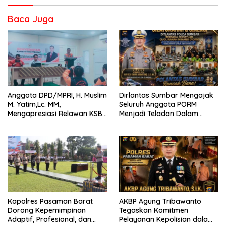
Baca Juga
Anggota DPD/MPRI, H. Muslim
Dirlantas Sumbar Mengajak
M. Yatim,Lc. MM,
Seluruh Anggota PORM
Mengapresiasi Relawan KSB
Menjadi Teladan Dalam
Kota Padang salah satu
Mematuhi Aturan Lalu
garda terdepan dalam
Lintas,Menggunakan
Bencana
Perlengkapan Keselamatan
Berkendara
Kapolres Pasaman Barat
AKBP Agung Tribawanto
Dorong Kepemimpinan
Tegaskan Komitmen
Adaptif, Profesional, dan
Pelayanan Kepolisian dalam