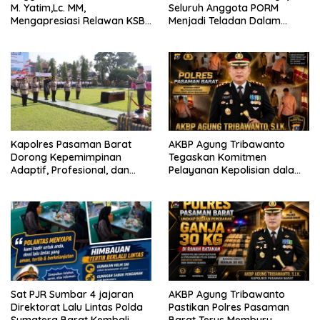
M. Yatim,Lc. MM,
Seluruh Anggota PORM
Mengapresiasi Relawan KSB
Menjadi Teladan Dalam
Kota Padang salah satu
Mematuhi Aturan Lalu
garda terdepan dalam
Lintas,Menggunakan
Bencana
Perlengkapan Keselamatan
Berkendara
Kapolres Pasaman Barat
AKBP Agung Tribawanto
Dorong Kepemimpinan
Tegaskan Komitmen
Adaptif, Profesional, dan
Pelayanan Kepolisian dalam
Berorientasi Pelayanan
Penanganan Dugaan
Pencurian di Kecamatan
Pasaman
Sat PJR Sumbar 4 jajaran
AKBP Agung Tribawanto
Direktorat Lalu Lintas Polda
Pastikan Polres Pasaman