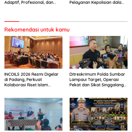
Adaptif, Profesional, dan
Pelayanan Kepolisian dalam
Berorientasi Pelayanan
Penanganan Dugaan
Pencurian di Kecamatan
Pasaman
Rekomendasi untuk kamu
INCOILS 2026 Resmi Digelar
Ditreskrimum Polda Sumbar
di Padang, Perkuat
Lampaui Target, Operasi
Kolaborasi Riset Islam
Pekat dan Sikat Singgalang
Bertaraf Internasional
2026 Catat Hasil Maksimal