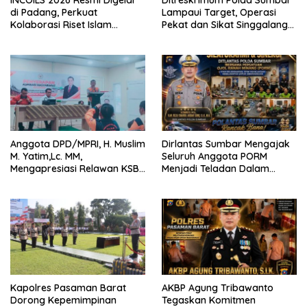
INCOILS 2026 Resmi Digelar
Ditreskrimum Polda Sumbar
di Padang, Perkuat
Lampaui Target, Operasi
Kolaborasi Riset Islam
Pekat dan Sikat Singgalang
Bertaraf Internasional
2026 Catat Hasil Maksimal
Anggota DPD/MPRI, H. Muslim
Dirlantas Sumbar Mengajak
M. Yatim,Lc. MM,
Seluruh Anggota PORM
Mengapresiasi Relawan KSB
Menjadi Teladan Dalam
Kota Padang salah satu
Mematuhi Aturan Lalu
garda terdepan dalam
Lintas,Menggunakan
Bencana
Perlengkapan Keselamatan
Berkendara
Kapolres Pasaman Barat
AKBP Agung Tribawanto
Dorong Kepemimpinan
Tegaskan Komitmen