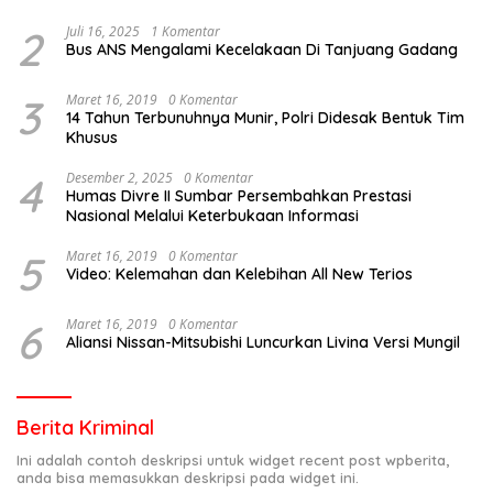
2
Juli 16, 2025
1 Komentar
Bus ANS Mengalami Kecelakaan Di Tanjuang Gadang
3
Maret 16, 2019
0 Komentar
14 Tahun Terbunuhnya Munir, Polri Didesak Bentuk Tim
Khusus
4
Desember 2, 2025
0 Komentar
Humas Divre II Sumbar Persembahkan Prestasi
Nasional Melalui Keterbukaan Informasi
5
Maret 16, 2019
0 Komentar
Video: Kelemahan dan Kelebihan All New Terios
6
Maret 16, 2019
0 Komentar
Aliansi Nissan-Mitsubishi Luncurkan Livina Versi Mungil
Berita Kriminal
Ini adalah contoh deskripsi untuk widget recent post wpberita,
anda bisa memasukkan deskripsi pada widget ini.