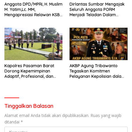
Anggota DPD/MPRI, H. Muslim
Dirlantas Sumbar Mengajak
M. Yatim,Lc. MM,
Seluruh Anggota PORM
Mengapresiasi Relawan KSB
Menjadi Teladan Dalam
Kota Padang salah satu
Mematuhi Aturan Lalu
garda terdepan dalam
Lintas,Menggunakan
Bencana
Perlengkapan Keselamatan
Berkendara
Kapolres Pasaman Barat
AKBP Agung Tribawanto
Dorong Kepemimpinan
Tegaskan Komitmen
Adaptif, Profesional, dan
Pelayanan Kepolisian dalam
Berorientasi Pelayanan
Penanganan Dugaan
Pencurian di Kecamatan
Pasaman
Tinggalkan Balasan
Alamat email Anda tidak akan dipublikasikan.
Ruas yang wajib
ditandai
*