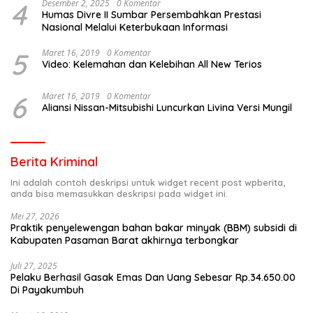
4
Desember 2, 2025
0 Komentar
Humas Divre II Sumbar Persembahkan Prestasi
Nasional Melalui Keterbukaan Informasi
5
Maret 16, 2019
0 Komentar
Video: Kelemahan dan Kelebihan All New Terios
6
Maret 16, 2019
0 Komentar
Aliansi Nissan-Mitsubishi Luncurkan Livina Versi Mungil
Berita Kriminal
Ini adalah contoh deskripsi untuk widget recent post wpberita,
anda bisa memasukkan deskripsi pada widget ini.
Mei 27, 2026
Praktik penyelewengan bahan bakar minyak (BBM) subsidi di
Kabupaten Pasaman Barat akhirnya terbongkar
Juli 27, 2025
Pelaku Berhasil Gasak Emas Dan Uang Sebesar Rp.34.650.00
Di Payakumbuh