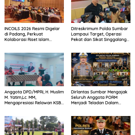
INCOILS 2026 Resmi Digelar
Ditreskrimum Polda Sumbar
di Padang, Perkuat
Lampaui Target, Operasi
Kolaborasi Riset Islam
Pekat dan Sikat Singgalang
Bertaraf Internasional
2026 Catat Hasil Maksimal
Anggota DPD/MPRI, H. Muslim
Dirlantas Sumbar Mengajak
M. Yatim,Lc. MM,
Seluruh Anggota PORM
Mengapresiasi Relawan KSB
Menjadi Teladan Dalam
Kota Padang salah satu
Mematuhi Aturan Lalu
garda terdepan dalam
Lintas,Menggunakan
Bencana
Perlengkapan Keselamatan
Berkendara