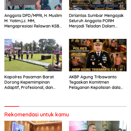
Anggota DPD/MPRI, H. Muslim
Dirlantas Sumbar Mengajak
M. Yatim,Lc. MM,
Seluruh Anggota PORM
Mengapresiasi Relawan KSB
Menjadi Teladan Dalam
Kota Padang salah satu
Mematuhi Aturan Lalu
garda terdepan dalam
Lintas,Menggunakan
Bencana
Perlengkapan Keselamatan
Berkendara
Kapolres Pasaman Barat
AKBP Agung Tribawanto
Dorong Kepemimpinan
Tegaskan Komitmen
Adaptif, Profesional, dan
Pelayanan Kepolisian dalam
Berorientasi Pelayanan
Penanganan Dugaan
Pencurian di Kecamatan
Pasaman
Rekomendasi untuk kamu