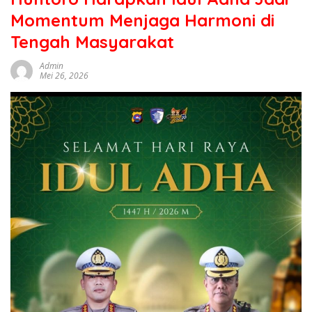
sumbar
Momentum Menjaga Harmoni di
tv
live
Tengah Masyarakat
Admin
Mei 26, 2026