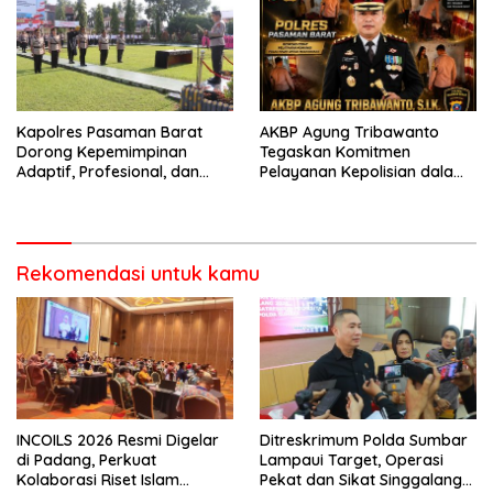
Bencana
Perlengkapan Keselamatan
Berkendara
Kapolres Pasaman Barat
AKBP Agung Tribawanto
Dorong Kepemimpinan
Tegaskan Komitmen
Adaptif, Profesional, dan
Pelayanan Kepolisian dalam
Berorientasi Pelayanan
Penanganan Dugaan
Pencurian di Kecamatan
Pasaman
Rekomendasi untuk kamu
INCOILS 2026 Resmi Digelar
Ditreskrimum Polda Sumbar
di Padang, Perkuat
Lampaui Target, Operasi
Kolaborasi Riset Islam
Pekat dan Sikat Singgalang