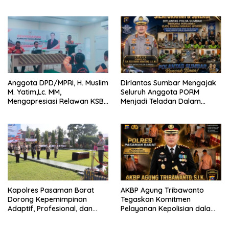
Bertaraf Internasional
2026 Catat Hasil Maksimal
Anggota DPD/MPRI, H. Muslim
Dirlantas Sumbar Mengajak
M. Yatim,Lc. MM,
Seluruh Anggota PORM
Mengapresiasi Relawan KSB
Menjadi Teladan Dalam
Kota Padang salah satu
Mematuhi Aturan Lalu
garda terdepan dalam
Lintas,Menggunakan
Bencana
Perlengkapan Keselamatan
Berkendara
Kapolres Pasaman Barat
AKBP Agung Tribawanto
Dorong Kepemimpinan
Tegaskan Komitmen
Adaptif, Profesional, dan
Pelayanan Kepolisian dalam
Berorientasi Pelayanan
Penanganan Dugaan
Pencurian di Kecamatan