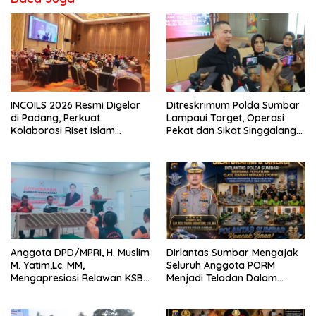
INCOILS 2026 Resmi Digelar
Ditreskrimum Polda Sumbar
di Padang, Perkuat
Lampaui Target, Operasi
Kolaborasi Riset Islam
Pekat dan Sikat Singgalang
Bertaraf Internasional
2026 Catat Hasil Maksimal
Anggota DPD/MPRI, H. Muslim
Dirlantas Sumbar Mengajak
M. Yatim,Lc. MM,
Seluruh Anggota PORM
Mengapresiasi Relawan KSB
Menjadi Teladan Dalam
Kota Padang salah satu
Mematuhi Aturan Lalu
garda terdepan dalam
Lintas,Menggunakan