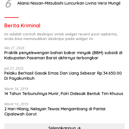
6
Aliansi Nissan-Mitsubishi Luncurkan Livina Versi Mungil
Berita Kriminal
Ini adalah contoh deskripsi untuk widget recent post wpberita,
anda bisa memasukkan deskripsi pada widget ini.
Mei 27, 2026
Praktik penyelewengan bahan bakar minyak (BBM) subsidi di
Kabupaten Pasaman Barat akhirnya terbongkar
Juli 27, 2025
Pelaku Berhasil Gasak Emas Dan Uang Sebesar Rp.34.650.00
Di Payakumbuh
Maret 16, 2019
14 Tahun Terbunuhnya Munir, Polri Didesak Bentuk Tim Khusus
Maret 16, 2019
2 Hari Hilang, Nelayan Tewas Mengambang di Pantai
Cipalawah Garut
Selengkapnya