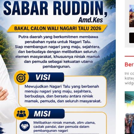
Ber
Ini 
kate
widg