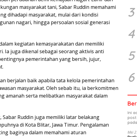
ngkungan masyarakat tani, Sabar Ruddin memahami
3
ng dihadapi masyarakat, mulai dari kondisi
unan nagari, hingga persoalan sosial generasi
4
f dalam kegiatan kemasyarakatan dan memiliki
5
. Ia juga dikenal sebagai seorang aktivis anti
entingnya pemerintahan yang bersih, jujur,
t.
6
n berjalan baik apabila tata kelola pemerintahan
awasan masyarakat. Oleh sebab itu, ia berkomitmen
g amanah serta melibatkan masyarakat dalam
Ber
Ini 
, Sabar Ruddin juga memiliki latar belakang
post
pada
puhnya di Kota Blitar, Jawa Timur. Pengalaman
nting baginya dalam memahami aturan
Mei 2