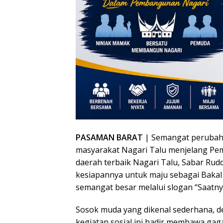
PASAMAN BARAT
| Semangat perubaha
masyarakat Nagari Talu menjelang Pemi
daerah terbaik Nagari Talu, Sabar Rud
kesiapannya untuk maju sebagai Baka
semangat besar melalui slogan “Saatny
Sosok muda yang dikenal sederhana, d
kegiatan sosial ini hadir membawa ga