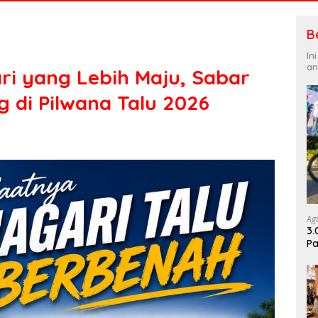
B
In
an
i yang Lebih Maju, Sabar
 di Pilwana Talu 2026
Ag
3.
Pa
Di