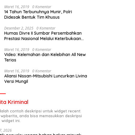
Maret 16, 2019
0 Komentar
14 Tahun Terbunuhnya Munir, Polri
Didesak Bentuk Tim Khusus
Desember 2, 2025
0 Komentar
Humas Divre II Sumbar Persembahkan
Prestasi Nasional Melalui Keterbukaan
Informasi
Maret 16, 2019
0 Komentar
Video: Kelemahan dan Kelebihan All New
Terios
Maret 16, 2019
0 Komentar
Aliansi Nissan-Mitsubishi Luncurkan Livina
Versi Mungil
ita Kriminal
adalah contoh deskripsi untuk widget recent
 wpberita, anda bisa memasukkan deskripsi
 widget ini.
7, 2026