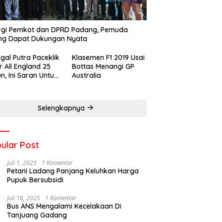
rgi Pemkot dan DPRD Padang, Pemuda
ng Dapat Dukungan Nyata
gal Putra Paceklik
Klasemen F1 2019 Usai
r All England 25
Bottas Menangi GP
n, Ini Saran Untuk
Australia
atan dkk
Selengkapnya
ular Post
Juli 1, 2025
1 Komentar
Petani Ladang Panjang Keluhkan Harga
Pupuk Bersubsidi
Juli 16, 2025
1 Komentar
Bus ANS Mengalami Kecelakaan Di
Tanjuang Gadang