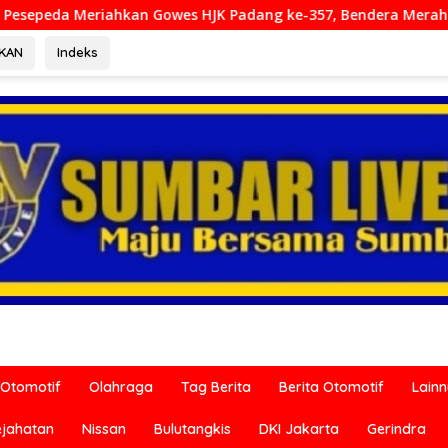
wes HJK Padang ke-357, Bendera Merah Putih Dibagikan Sambut
RKAN
Indeks
Otomotif
Olahraga
Tag Berita
Berita Otomotif
Lain
ejahatan
Nissan
Bulutangkis
DKI Jakarta
Gerindra