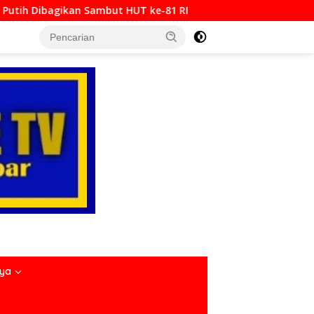
 HUT ke-81 RI
Padang Bajamba HJK ke-357, Perkuat Id
nya