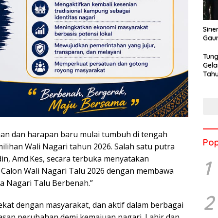
Sine
Gau
Tung
Gela
Tahu
Jon
n dan harapan baru mulai tumbuh di tengah
Pop
lihan Wali Nagari tahun 2026. Salah satu putra
din, Amd.Kes, secara terbuka menyatakan
1
l Calon Wali Nagari Talu 2026 dengan membawa
a Nagari Talu Berbenah.”
2
ekat dengan masyarakat, dan aktif dalam berbagai
gasan perubahan demi kemajuan nagari. Lahir dan