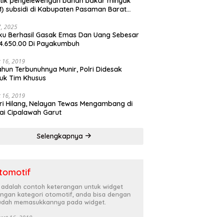
tik penyelewengan bahan bakar minyak
) subsidi di Kabupaten Pasaman Barat
rnya terbongkar
27, 2025
ku Berhasil Gasak Emas Dan Uang Sebesar
4.650.00 Di Payakumbuh
 16, 2019
ahun Terbunuhnya Munir, Polri Didesak
uk Tim Khusus
 16, 2019
ri Hilang, Nelayan Tewas Mengambang di
ai Cipalawah Garut
Selengkapnya
tomotif
i adalah contoh keterangan untuk widget
ngan kategori otomotif, anda bisa dengan
dah memasukkannya pada widget.