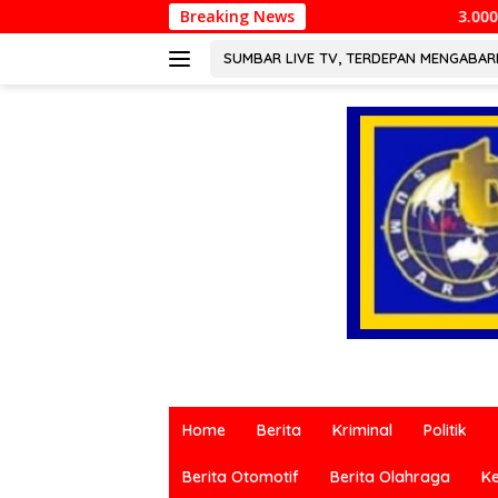
Langsung
Breaking News
3.000 Pesepeda Meriahkan Go
ke
konten
SUMBAR LIVE TV, TERDEPAN MENGABA
Berita
terkini
Home
Berita
Kriminal
Politik
dari
berbagai
Berita Otomotif
Berita Olahraga
K
sumber