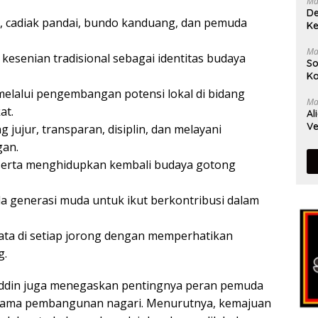
Ma
De
a, cadiak pandai, bundo kanduang, dan pemuda
Ke
Ma
kesenian tradisional sebagai identitas budaya
So
Ka
lalui pengembangan potensi lokal di bidang
Ma
at.
Al
Ve
jujur, transparan, disiplin, dan melayani
an.
serta menghidupkan kembali budaya gotong
a generasi muda untuk ikut berkontribusi dalam
a di setiap jorong dengan memperhatikan
g.
ddin juga menegaskan pentingnya peran pemuda
utama pembangunan nagari. Menurutnya, kemajuan