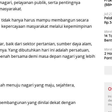
Prak
 nagari, pelayanan publik, serta pentingnya
(BBM
masyarakat.
akhi
Juli 
Pela
i tidak hanya harus mampu membangun secara
Rp.3
ga kepercayaan masyarakat melalui kepemimpinan
Maret
14 T
Bent
ar, baik dari sektor pertanian, sumber daya alam,
Maret
a. Yang dibutuhkan hari ini adalah persatuan,
2 Ha
benah bersama demi masa depan nagari yang lebih
Pant
h menuju nagari yang maju, sejahtera,
O
In
de
pembangunan yang dinilai dekat dengan
mu