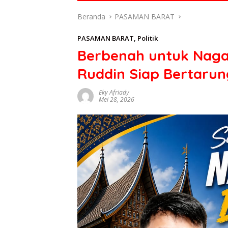
di
Beranda
PASAMAN BARAT
indonesia
baik
PASAMAN BARAT
,
Politik
dari
Berbenah untuk Nagar
politik,
ekonomi
Ruddin Siap Bertarung
mapun
budaya
Eky Afriady
serta
Mei 28, 2026
berita
terbaru
lainnya
di
sumbar
tv
live