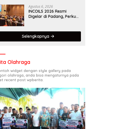
Kota Gastronomi Dunia
Agustus 6, 2026
INCOILS 2026 Resmi
Digelar di Padang, Perkuat
Kolaborasi Riset Islam
Bertaraf Internasional
Selengkapnya
ita Olahraga
contoh widget dengan style gallery pada
gori olahraga, anda bisa mengaturnya pada
et recent post wpberita.