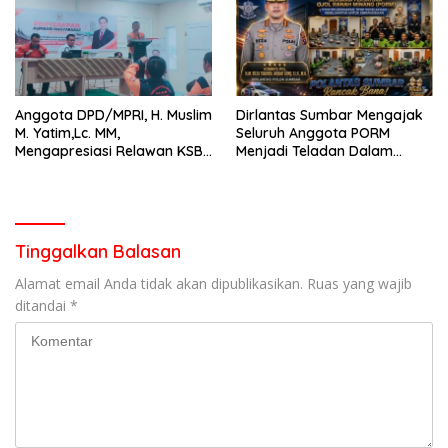
Anggota DPD/MPRI, H. Muslim
Dirlantas Sumbar Mengajak
M. Yatim,Lc. MM,
Seluruh Anggota PORM
Mengapresiasi Relawan KSB
Menjadi Teladan Dalam
Kota Padang salah satu
Mematuhi Aturan Lalu
garda terdepan dalam
Lintas,Menggunakan
Bencana
Perlengkapan Keselamatan
Berkendara
Tinggalkan Balasan
Alamat email Anda tidak akan dipublikasikan.
Ruas yang wajib
ditandai
*