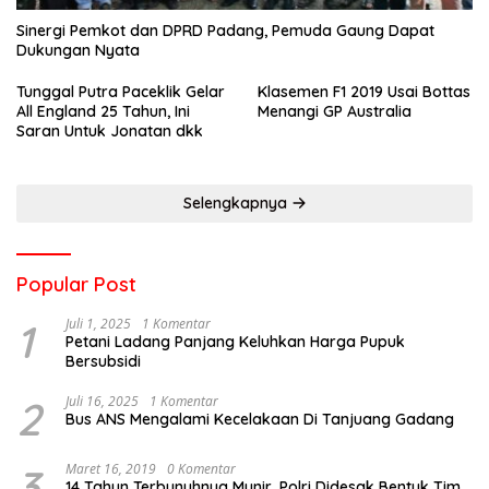
Sinergi Pemkot dan DPRD Padang, Pemuda Gaung Dapat
Dukungan Nyata
Tunggal Putra Paceklik Gelar
Klasemen F1 2019 Usai Bottas
All England 25 Tahun, Ini
Menangi GP Australia
Saran Untuk Jonatan dkk
Selengkapnya
Popular Post
1
Juli 1, 2025
1 Komentar
Petani Ladang Panjang Keluhkan Harga Pupuk
Bersubsidi
2
Juli 16, 2025
1 Komentar
Bus ANS Mengalami Kecelakaan Di Tanjuang Gadang
3
Maret 16, 2019
0 Komentar
14 Tahun Terbunuhnya Munir, Polri Didesak Bentuk Tim