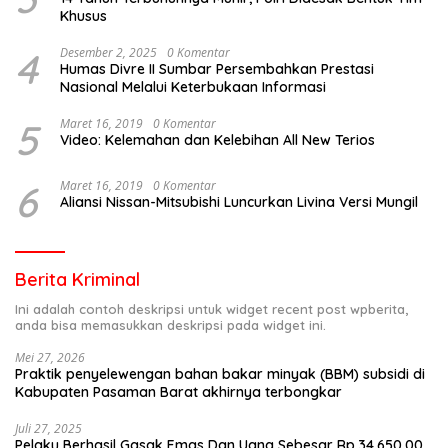
Khusus
4
Desember 2, 2025
0 Komentar
Humas Divre II Sumbar Persembahkan Prestasi
Nasional Melalui Keterbukaan Informasi
5
Maret 16, 2019
0 Komentar
Video: Kelemahan dan Kelebihan All New Terios
6
Maret 16, 2019
0 Komentar
Aliansi Nissan-Mitsubishi Luncurkan Livina Versi Mungil
Berita Kriminal
Ini adalah contoh deskripsi untuk widget recent post wpberita,
anda bisa memasukkan deskripsi pada widget ini.
Mei 27, 2026
Praktik penyelewengan bahan bakar minyak (BBM) subsidi di
Kabupaten Pasaman Barat akhirnya terbongkar
Juli 27, 2025
Pelaku Berhasil Gasak Emas Dan Uang Sebesar Rp.34.650.00