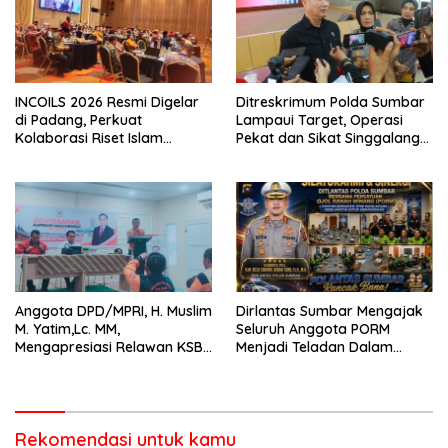
INCOILS 2026 Resmi Digelar
Ditreskrimum Polda Sumbar
di Padang, Perkuat
Lampaui Target, Operasi
Kolaborasi Riset Islam
Pekat dan Sikat Singgalang
Bertaraf Internasional
2026 Catat Hasil Maksimal
Anggota DPD/MPRI, H. Muslim
Dirlantas Sumbar Mengajak
M. Yatim,Lc. MM,
Seluruh Anggota PORM
Mengapresiasi Relawan KSB
Menjadi Teladan Dalam
Kota Padang salah satu
Mematuhi Aturan Lalu
garda terdepan dalam
Lintas,Menggunakan
Bencana
Perlengkapan Keselamatan
Berkendara
Rekomendasi untuk kamu