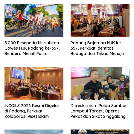
3.000 Pesepeda Meriahkan
Padang Bajamba HJK ke-
Gowes HJK Padang ke-357,
357, Perkuat Identitas
Bendera Merah Putih
Budaya dan Tekad Menuju
Dibagikan Sambut HUT ke-81
Kota Gastronomi Dunia
RI
INCOILS 2026 Resmi Digelar
Ditreskrimum Polda Sumbar
di Padang, Perkuat
Lampaui Target, Operasi
Kolaborasi Riset Islam
Pekat dan Sikat Singgalang
Bertaraf Internasional
2026 Catat Hasil Maksimal