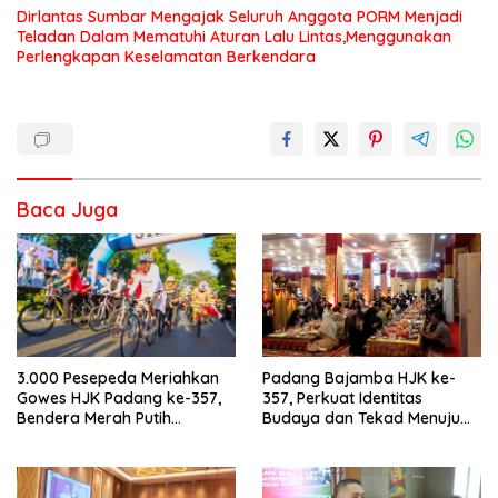
Dirlantas Sumbar Mengajak Seluruh Anggota PORM Menjadi
Teladan Dalam Mematuhi Aturan Lalu Lintas,Menggunakan
Perlengkapan Keselamatan Berkendara
Baca Juga
3.000 Pesepeda Meriahkan
Padang Bajamba HJK ke-
Gowes HJK Padang ke-357,
357, Perkuat Identitas
Bendera Merah Putih
Budaya dan Tekad Menuju
Dibagikan Sambut HUT ke-81
Kota Gastronomi Dunia
RI