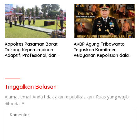
garda terdepan dalam
Lintas,Menggunakan
Bencana
Perlengkapan Keselamatan
Berkendara
Kapolres Pasaman Barat
AKBP Agung Tribawanto
Dorong Kepemimpinan
Tegaskan Komitmen
Adaptif, Profesional, dan
Pelayanan Kepolisian dalam
Berorientasi Pelayanan
Penanganan Dugaan
Pencurian di Kecamatan
Pasaman
Tinggalkan Balasan
Alamat email Anda tidak akan dipublikasikan.
Ruas yang wajib
ditandai
*