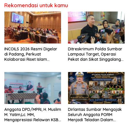
Rekomendasi untuk kamu
INCOILS 2026 Resmi Digelar
Ditreskrimum Polda Sumbar
di Padang, Perkuat
Lampaui Target, Operasi
Kolaborasi Riset Islam
Pekat dan Sikat Singgalang
Bertaraf Internasional
2026 Catat Hasil Maksimal
Anggota DPD/MPRI, H. Muslim
Dirlantas Sumbar Mengajak
M. Yatim,Lc. MM,
Seluruh Anggota PORM
Mengapresiasi Relawan KSB
Menjadi Teladan Dalam
Kota Padang salah satu
Mematuhi Aturan Lalu