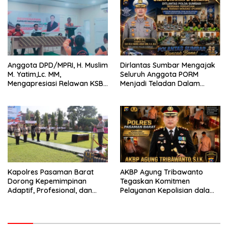
Anggota DPD/MPRI, H. Muslim
Dirlantas Sumbar Mengajak
M. Yatim,Lc. MM,
Seluruh Anggota PORM
Mengapresiasi Relawan KSB
Menjadi Teladan Dalam
Kota Padang salah satu
Mematuhi Aturan Lalu
garda terdepan dalam
Lintas,Menggunakan
Bencana
Perlengkapan Keselamatan
Berkendara
Kapolres Pasaman Barat
AKBP Agung Tribawanto
Dorong Kepemimpinan
Tegaskan Komitmen
Adaptif, Profesional, dan
Pelayanan Kepolisian dalam
Berorientasi Pelayanan
Penanganan Dugaan
Pencurian di Kecamatan
Pasaman