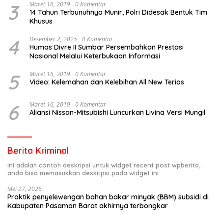
3
Maret 16, 2019
0 Komentar
14 Tahun Terbunuhnya Munir, Polri Didesak Bentuk Tim
Khusus
4
Desember 2, 2025
0 Komentar
Humas Divre II Sumbar Persembahkan Prestasi
Nasional Melalui Keterbukaan Informasi
5
Maret 16, 2019
0 Komentar
Video: Kelemahan dan Kelebihan All New Terios
6
Maret 16, 2019
0 Komentar
Aliansi Nissan-Mitsubishi Luncurkan Livina Versi Mungil
Berita Kriminal
Ini adalah contoh deskripsi untuk widget recent post wpberita,
anda bisa memasukkan deskripsi pada widget ini.
Mei 27, 2026
Praktik penyelewengan bahan bakar minyak (BBM) subsidi di
Kabupaten Pasaman Barat akhirnya terbongkar