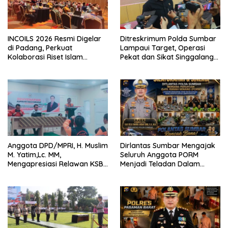
INCOILS 2026 Resmi Digelar
Ditreskrimum Polda Sumbar
di Padang, Perkuat
Lampaui Target, Operasi
Kolaborasi Riset Islam
Pekat dan Sikat Singgalang
Bertaraf Internasional
2026 Catat Hasil Maksimal
Anggota DPD/MPRI, H. Muslim
Dirlantas Sumbar Mengajak
M. Yatim,Lc. MM,
Seluruh Anggota PORM
Mengapresiasi Relawan KSB
Menjadi Teladan Dalam
Kota Padang salah satu
Mematuhi Aturan Lalu
garda terdepan dalam
Lintas,Menggunakan
Bencana
Perlengkapan Keselamatan
Berkendara