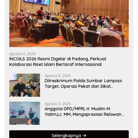
Agustus 6, 2026
INCOILS 2026 Resmi Digelar di Padang, Perkuat
Kolaborasi Riset Islam Bertaraf Internasional
Agustus 6, 2026
Ditreskrimum Polda Sumbar Lampaui
Target, Operasi Pekat dan Sikat
Singgalang 2026 Catat Hasil Maksimal
Agustus 5, 2026
Anggota DPD/MPRI, H. Muslim M.
Yatim,Lc. MM, Mengapresiasi Relawan
KSB Kota Padang salah satu garda
terdepan dalam Bencana
Selengkapnya