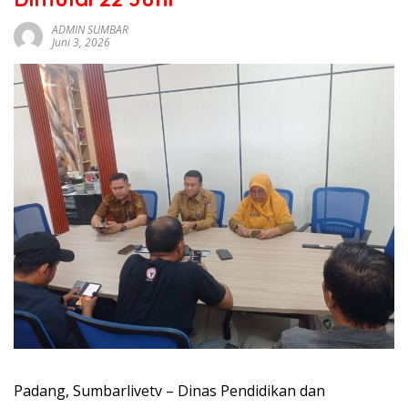
sumbar
tv
ADMIN SUMBAR
Juni 3, 2026
live
Padang, Sumbarlivetv – Dinas Pendidikan dan