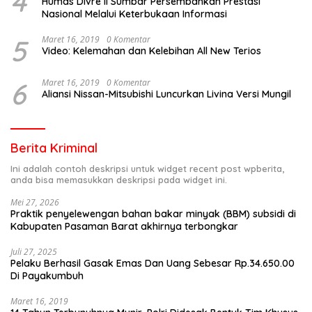
4
Humas Divre II Sumbar Persembahkan Prestasi
Nasional Melalui Keterbukaan Informasi
5
Maret 16, 2019
0 Komentar
Video: Kelemahan dan Kelebihan All New Terios
6
Maret 16, 2019
0 Komentar
Aliansi Nissan-Mitsubishi Luncurkan Livina Versi Mungil
Berita Kriminal
Ini adalah contoh deskripsi untuk widget recent post wpberita,
anda bisa memasukkan deskripsi pada widget ini.
Mei 27, 2026
Praktik penyelewengan bahan bakar minyak (BBM) subsidi di
Kabupaten Pasaman Barat akhirnya terbongkar
Juli 27, 2025
Pelaku Berhasil Gasak Emas Dan Uang Sebesar Rp.34.650.00
Di Payakumbuh
Maret 16, 2019