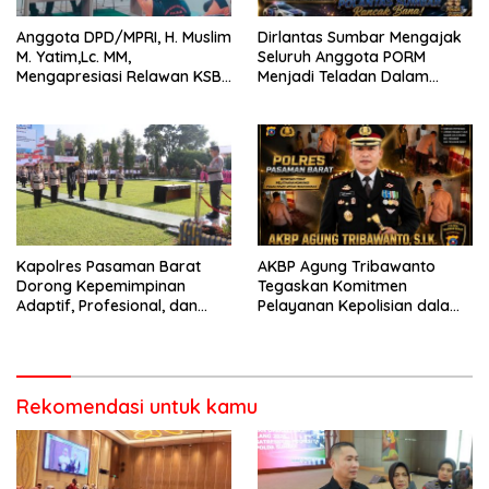
Anggota DPD/MPRI, H. Muslim
Dirlantas Sumbar Mengajak
M. Yatim,Lc. MM,
Seluruh Anggota PORM
Mengapresiasi Relawan KSB
Menjadi Teladan Dalam
Kota Padang salah satu
Mematuhi Aturan Lalu
garda terdepan dalam
Lintas,Menggunakan
Bencana
Perlengkapan Keselamatan
Berkendara
Kapolres Pasaman Barat
AKBP Agung Tribawanto
Dorong Kepemimpinan
Tegaskan Komitmen
Adaptif, Profesional, dan
Pelayanan Kepolisian dalam
Berorientasi Pelayanan
Penanganan Dugaan
Pencurian di Kecamatan
Pasaman
Rekomendasi untuk kamu