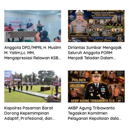
Bertaraf Internasional
2026 Catat Hasil Maksimal
Anggota DPD/MPRI, H. Muslim
Dirlantas Sumbar Mengajak
M. Yatim,Lc. MM,
Seluruh Anggota PORM
Mengapresiasi Relawan KSB
Menjadi Teladan Dalam
Kota Padang salah satu
Mematuhi Aturan Lalu
garda terdepan dalam
Lintas,Menggunakan
Bencana
Perlengkapan Keselamatan
Berkendara
Kapolres Pasaman Barat
AKBP Agung Tribawanto
Dorong Kepemimpinan
Tegaskan Komitmen
Adaptif, Profesional, dan
Pelayanan Kepolisian dalam
Berorientasi Pelayanan
Penanganan Dugaan
Pencurian di Kecamatan