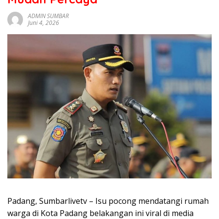
sumbar
tv
ADMIN SUMBAR
Juni 4, 2026
live
Padang, Sumbarlivetv – Isu pocong mendatangi rumah
warga di Kota Padang belakangan ini viral di media