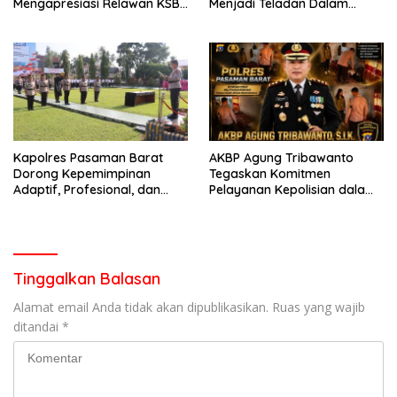
Mengapresiasi Relawan KSB
Menjadi Teladan Dalam
Kota Padang salah satu
Mematuhi Aturan Lalu
garda terdepan dalam
Lintas,Menggunakan
Bencana
Perlengkapan Keselamatan
Berkendara
Kapolres Pasaman Barat
AKBP Agung Tribawanto
Dorong Kepemimpinan
Tegaskan Komitmen
Adaptif, Profesional, dan
Pelayanan Kepolisian dalam
Berorientasi Pelayanan
Penanganan Dugaan
Pencurian di Kecamatan
Pasaman
Tinggalkan Balasan
Alamat email Anda tidak akan dipublikasikan.
Ruas yang wajib
ditandai
*