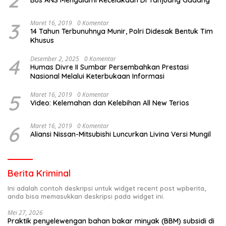
3
Maret 16, 2019
0 Komentar
14 Tahun Terbunuhnya Munir, Polri Didesak Bentuk Tim
Khusus
4
Desember 2, 2025
0 Komentar
Humas Divre II Sumbar Persembahkan Prestasi
Nasional Melalui Keterbukaan Informasi
5
Maret 16, 2019
0 Komentar
Video: Kelemahan dan Kelebihan All New Terios
6
Maret 16, 2019
0 Komentar
Aliansi Nissan-Mitsubishi Luncurkan Livina Versi Mungil
Berita Kriminal
Ini adalah contoh deskripsi untuk widget recent post wpberita,
anda bisa memasukkan deskripsi pada widget ini.
Mei 27, 2026
Praktik penyelewengan bahan bakar minyak (BBM) subsidi di