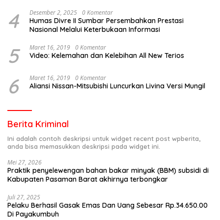
4
Desember 2, 2025
0 Komentar
Humas Divre II Sumbar Persembahkan Prestasi
Nasional Melalui Keterbukaan Informasi
5
Maret 16, 2019
0 Komentar
Video: Kelemahan dan Kelebihan All New Terios
6
Maret 16, 2019
0 Komentar
Aliansi Nissan-Mitsubishi Luncurkan Livina Versi Mungil
Berita Kriminal
Ini adalah contoh deskripsi untuk widget recent post wpberita,
anda bisa memasukkan deskripsi pada widget ini.
Mei 27, 2026
Praktik penyelewengan bahan bakar minyak (BBM) subsidi di
Kabupaten Pasaman Barat akhirnya terbongkar
Juli 27, 2025
Pelaku Berhasil Gasak Emas Dan Uang Sebesar Rp.34.650.00
Di Payakumbuh