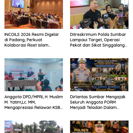
INCOILS 2026 Resmi Digelar
Ditreskrimum Polda Sumbar
di Padang, Perkuat
Lampaui Target, Operasi
Kolaborasi Riset Islam
Pekat dan Sikat Singgalang
Bertaraf Internasional
2026 Catat Hasil Maksimal
Anggota DPD/MPRI, H. Muslim
Dirlantas Sumbar Mengajak
M. Yatim,Lc. MM,
Seluruh Anggota PORM
Mengapresiasi Relawan KSB
Menjadi Teladan Dalam
Kota Padang salah satu
Mematuhi Aturan Lalu
garda terdepan dalam
Lintas,Menggunakan
Bencana
Perlengkapan Keselamatan
Berkendara