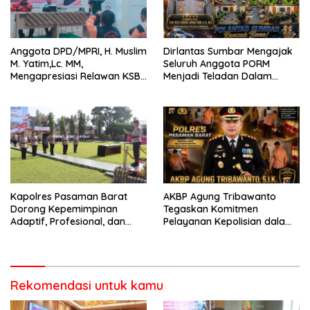
Anggota DPD/MPRI, H. Muslim
Dirlantas Sumbar Mengajak
M. Yatim,Lc. MM,
Seluruh Anggota PORM
Mengapresiasi Relawan KSB
Menjadi Teladan Dalam
Kota Padang salah satu
Mematuhi Aturan Lalu
garda terdepan dalam
Lintas,Menggunakan
Bencana
Perlengkapan Keselamatan
Berkendara
Kapolres Pasaman Barat
AKBP Agung Tribawanto
Dorong Kepemimpinan
Tegaskan Komitmen
Adaptif, Profesional, dan
Pelayanan Kepolisian dalam
Berorientasi Pelayanan
Penanganan Dugaan
Pencurian di Kecamatan
Pasaman
Rekomendasi untuk kamu