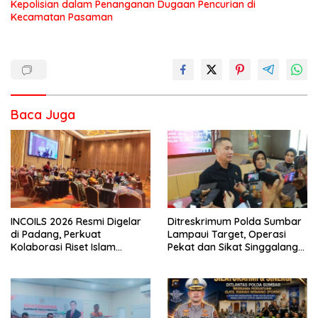
Kepolisian dalam Penanganan Dugaan Pencurian di
Kecamatan Pasaman
Baca Juga
INCOILS 2026 Resmi Digelar
Ditreskrimum Polda Sumbar
di Padang, Perkuat
Lampaui Target, Operasi
Kolaborasi Riset Islam
Pekat dan Sikat Singgalang
Bertaraf Internasional
2026 Catat Hasil Maksimal