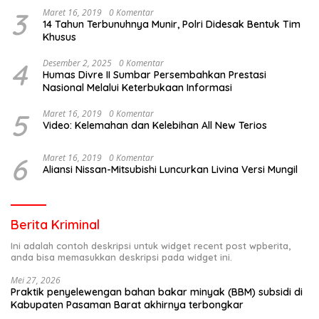
3
Maret 16, 2019
0 Komentar
14 Tahun Terbunuhnya Munir, Polri Didesak Bentuk Tim
Khusus
4
Desember 2, 2025
0 Komentar
Humas Divre II Sumbar Persembahkan Prestasi
Nasional Melalui Keterbukaan Informasi
5
Maret 16, 2019
0 Komentar
Video: Kelemahan dan Kelebihan All New Terios
6
Maret 16, 2019
0 Komentar
Aliansi Nissan-Mitsubishi Luncurkan Livina Versi Mungil
Berita Kriminal
Ini adalah contoh deskripsi untuk widget recent post wpberita,
anda bisa memasukkan deskripsi pada widget ini.
Mei 27, 2026
Praktik penyelewengan bahan bakar minyak (BBM) subsidi di
Kabupaten Pasaman Barat akhirnya terbongkar