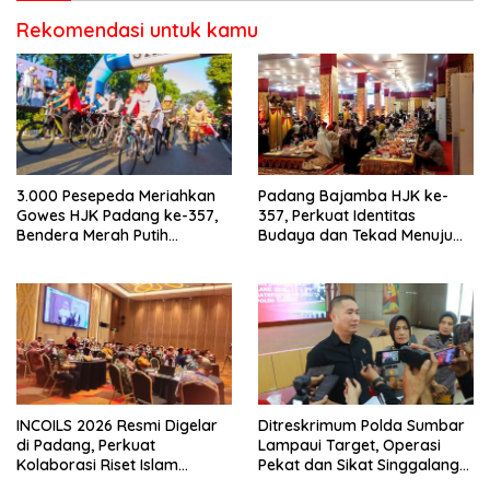
Berkendara
Rekomendasi untuk kamu
3.000 Pesepeda Meriahkan
Padang Bajamba HJK ke-
Gowes HJK Padang ke-357,
357, Perkuat Identitas
Bendera Merah Putih
Budaya dan Tekad Menuju
Dibagikan Sambut HUT ke-81
Kota Gastronomi Dunia
RI
INCOILS 2026 Resmi Digelar
Ditreskrimum Polda Sumbar
di Padang, Perkuat
Lampaui Target, Operasi
Kolaborasi Riset Islam
Pekat dan Sikat Singgalang
Bertaraf Internasional
2026 Catat Hasil Maksimal