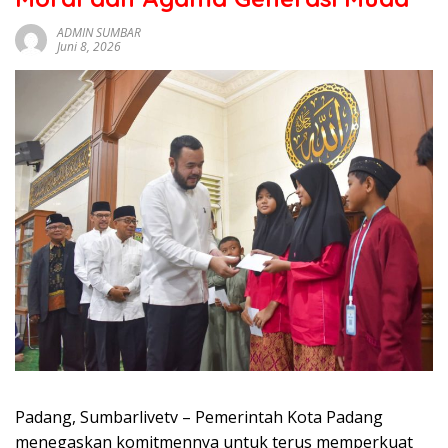
sumbar
tv
ADMIN SUMBAR
Juni 8, 2026
live
Padang, Sumbarlivetv – Pemerintah Kota Padang
menegaskan komitmennya untuk terus memperkuat