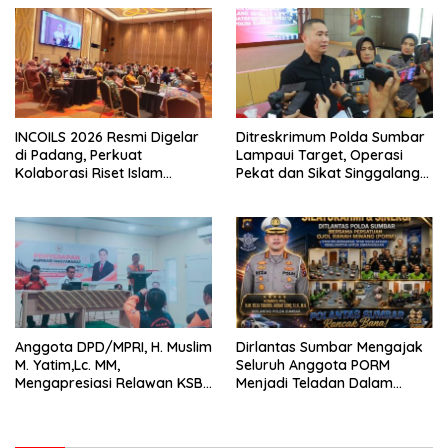
INCOILS 2026 Resmi Digelar
Ditreskrimum Polda Sumbar
di Padang, Perkuat
Lampaui Target, Operasi
Kolaborasi Riset Islam
Pekat dan Sikat Singgalang
Bertaraf Internasional
2026 Catat Hasil Maksimal
Anggota DPD/MPRI, H. Muslim
Dirlantas Sumbar Mengajak
M. Yatim,Lc. MM,
Seluruh Anggota PORM
Mengapresiasi Relawan KSB
Menjadi Teladan Dalam
Kota Padang salah satu
Mematuhi Aturan Lalu
garda terdepan dalam
Lintas,Menggunakan
Bencana
Perlengkapan Keselamatan