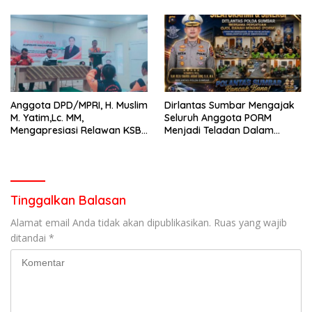
Anggota DPD/MPRI, H. Muslim
Dirlantas Sumbar Mengajak
M. Yatim,Lc. MM,
Seluruh Anggota PORM
Mengapresiasi Relawan KSB
Menjadi Teladan Dalam
Kota Padang salah satu
Mematuhi Aturan Lalu
garda terdepan dalam
Lintas,Menggunakan
Bencana
Perlengkapan Keselamatan
Berkendara
Tinggalkan Balasan
Alamat email Anda tidak akan dipublikasikan.
Ruas yang wajib
ditandai
*