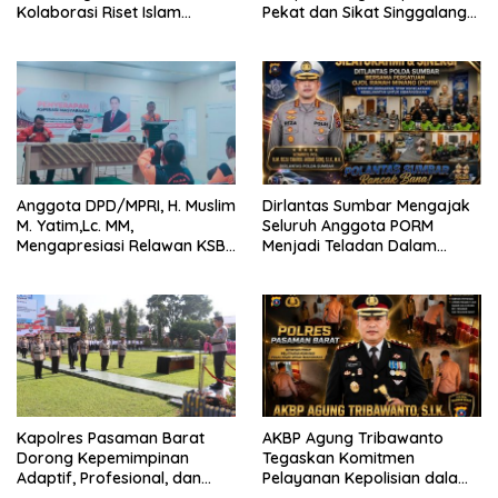
Kolaborasi Riset Islam
Pekat dan Sikat Singgalang
Bertaraf Internasional
2026 Catat Hasil Maksimal
Anggota DPD/MPRI, H. Muslim
Dirlantas Sumbar Mengajak
M. Yatim,Lc. MM,
Seluruh Anggota PORM
Mengapresiasi Relawan KSB
Menjadi Teladan Dalam
Kota Padang salah satu
Mematuhi Aturan Lalu
garda terdepan dalam
Lintas,Menggunakan
Bencana
Perlengkapan Keselamatan
Berkendara
Kapolres Pasaman Barat
AKBP Agung Tribawanto
Dorong Kepemimpinan
Tegaskan Komitmen
Adaptif, Profesional, dan
Pelayanan Kepolisian dalam