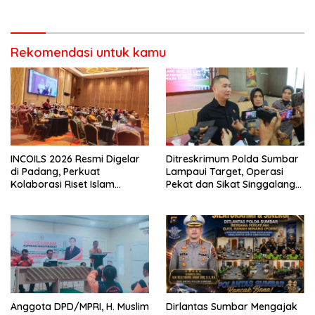
Berorientasi Pelayanan
Penanganan Dugaan
Pencurian di Kecamatan
Pasaman
Rekomendasi untuk kamu
INCOILS 2026 Resmi Digelar
Ditreskrimum Polda Sumbar
di Padang, Perkuat
Lampaui Target, Operasi
Kolaborasi Riset Islam
Pekat dan Sikat Singgalang
Bertaraf Internasional
2026 Catat Hasil Maksimal
Anggota DPD/MPRI, H. Muslim
Dirlantas Sumbar Mengajak