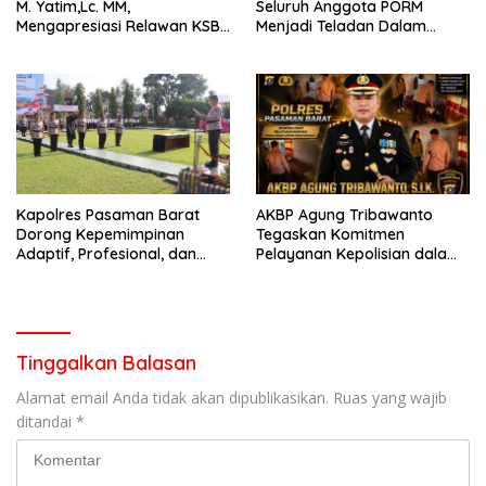
M. Yatim,Lc. MM,
Seluruh Anggota PORM
Mengapresiasi Relawan KSB
Menjadi Teladan Dalam
Kota Padang salah satu
Mematuhi Aturan Lalu
garda terdepan dalam
Lintas,Menggunakan
Bencana
Perlengkapan Keselamatan
Berkendara
Kapolres Pasaman Barat
AKBP Agung Tribawanto
Dorong Kepemimpinan
Tegaskan Komitmen
Adaptif, Profesional, dan
Pelayanan Kepolisian dalam
Berorientasi Pelayanan
Penanganan Dugaan
Pencurian di Kecamatan
Pasaman
Tinggalkan Balasan
Alamat email Anda tidak akan dipublikasikan.
Ruas yang wajib
ditandai
*