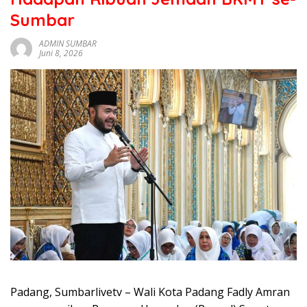
sumbar
Sumbar
tv
live
ADMIN SUMBAR
Juni 8, 2026
Padang, Sumbarlivetv – Wali Kota Padang Fadly Amran