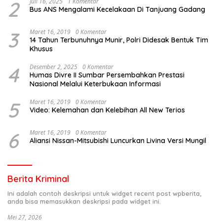
2
Juli 16, 2025
1 Komentar
Bus ANS Mengalami Kecelakaan Di Tanjuang Gadang
3
Maret 16, 2019
0 Komentar
14 Tahun Terbunuhnya Munir, Polri Didesak Bentuk Tim
Khusus
4
Desember 2, 2025
0 Komentar
Humas Divre II Sumbar Persembahkan Prestasi
Nasional Melalui Keterbukaan Informasi
5
Maret 16, 2019
0 Komentar
Video: Kelemahan dan Kelebihan All New Terios
6
Maret 16, 2019
0 Komentar
Aliansi Nissan-Mitsubishi Luncurkan Livina Versi Mungil
Berita Kriminal
Ini adalah contoh deskripsi untuk widget recent post wpberita,
anda bisa memasukkan deskripsi pada widget ini.
Mei 27, 2026